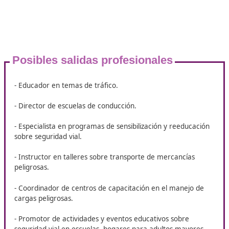
¿Por qué deberías hacer el curso 
Movilidad Segura y Sostenible en 
¿Te apasiona el ámbito de la movilidad y el transporte sos
En DAC te ofrecemos un programa de especialización di
para proporcionarte todo el apoyo que necesitas para alc
mejor formación en el área de la movilidad segura y soste
Nuestro compromiso es aportarte una educación integral
acompañada de recursos de alta calidad y asesoramiento
personalizado. Anímate con tu formación en
Técnico Supe
Movilidad Segura y Sostenible
online desde Alcoy.