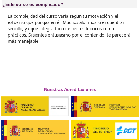
❝
Sostenible porque quería cambiar de carrera. 
verdad, estoy encantado. Las clases son súpe
interesantes y los profes son muy cercanos.





Sergio, de Madrid
Respondemos tus dudas sobre el 
Superior de Movilidad Segura 
Sostenible en Alcoy
¿Cuál es el marco jurídico?
– El Real Decreto 174/2021, de 23 de marzo, establece
título de Técnico Superior en Formación para la movili