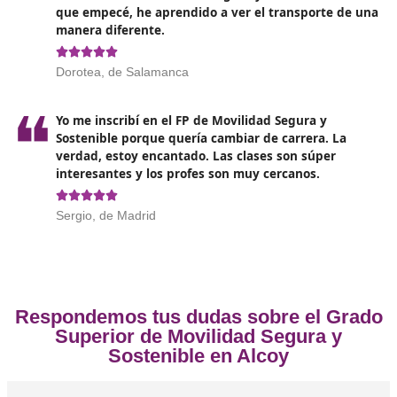
según la Orden emitida el 28 de mayo de 1999 por el
Ministerio de Fomento. Es la base de la formación en F
Movilidad Segura y Sostenible.
Opiniones sobre el Técnico Superi
Movilidad Segura y Sostenible en 
❝
Me saqué el FP de Movilidad Segura y Sostenib
fue una de las mejores decisiones de mi vida.
un montón sobre transporte y medio ambiente
ahora me siento más segura al manejar.





Alonso, de Alcoy