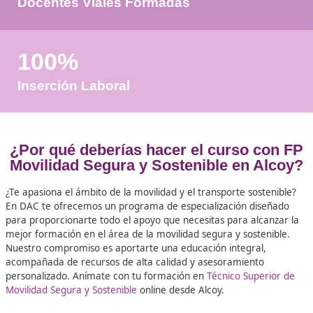
+50
Años de Experiencia
+25.000
Docentes Viales Formadas
100%
Inserción Laboral