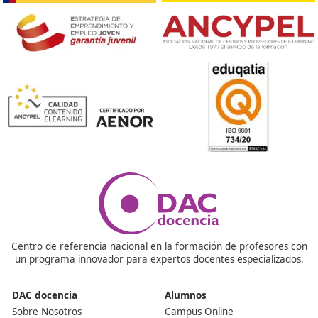
segura y sostenible, además de definir los elementos
fundamentales del currículo. – El Real Decreto 1295/20
17 de octubre, aprueba el reglamento que regula las
escuelas privadas de conductores. – La Orden de 18 de
de 1998 establece las normas para la formación de
conductores de vehículos que transportan mercancías
peligrosas, así como los centros autorizados para ofrec
estos cursos. – La Orden INT/2596/2005, de 28 de julio
regula los cursos de sensibilización y reeducación vial.
¿Es un certificado oficial?
Por supuesto, se trata de un título que está respaldado
Ministerio de Educación y las Consejerías de Educación 
distintas Comunidades Autónomas. Su validación se llev
cabo en 2021.