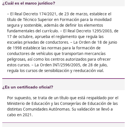
❝
Sacarse el FP de Movilidad Segura y Sostenibl
sido un viaje increíble. Me gusta saber que vo
poder contribuir a que nuestras ciudades sea
sostenibles.





Miriam G.P.
❝
Quiero animar a los que están dudando en sac
título de FP en Movilidad Segura y Sostenible
que empecé, he aprendido a ver el transporte
manera diferente.





Dorotea, de Salamanca
Yo me inscribí en el FP de Movilidad Segura y