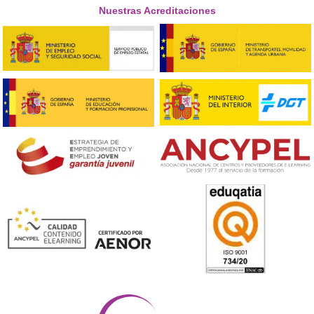
Respondemos tus dudas sobre el 
Superior de Movilidad Segura 
Sostenible en Alcobendas
¿Qué temas se abordan en el FP de Movilidad Segura 
Sostenible?
En el FP se tocan temas como la planificación del trans
la seguridad vial, la movilidad urbana y sostenible, así 
gestión de proyectos relacionados con la movilidad. T
hay un enfoque práctico donde se realizan proyectos re
¿Es necesario tener conocimientos previos para inscr