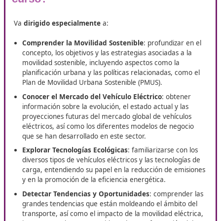
FP Movilidad Segura y Sostenibl
Alcobendas
En DAC, estamos aquí para asistirte en la obtención del tí
Técnico Superior de Movilidad Segura y Sostenible
online
Alcobendas. Vas a disfrutar de un programa de especializ
de recursos que te proporcionarán el respaldo necesario
lograr una formación de alta calidad. Cada uno de estos 
cuenta con asesoría personalizada, brindándote apoyo co
lo largo de tu proceso educativo.
¿Qué beneficios te ofrece este
curso?
Va
dirigido especialmente
a:
Comprender la Movilidad Sostenible
: profundizar 