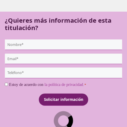
seguridad en el ámbito laboral y la promoción de una mov
segura y sostenible, ya sea en organizaciones públicas o p
¿Quieres más información de es
titulación?
{user:display_name}
*
Email
*
Teléfono
*
Consentimiento
Estoy de acuerdo con
la política de privacidad.
*