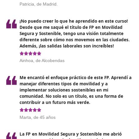
Formación para la Movilidad Segura y Sostenible on
Alcobendas
, es requisito contar con el título de Bachill
ser técnico de grado medio o superior en Formación
Profesional, poseer un título universitario, o haber obte
título de Técnico en Artes Plásticas y Diseño. Asimismo,
posible ingresar si se ha completado una oferta format
Grado C que forme parte del ciclo formativo, si se ha
realizado un curso de formación específico que permita
acceso a ciclos de grado superior en centros autorizad
la Administración educativa, o si se ha superado una p
de acceso.
Opiniones sobre el Técnico Superi
Movilidad Segura y Sostenible 