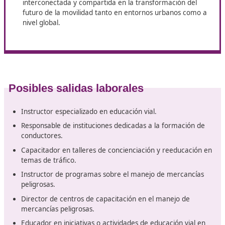
concepto, los objetivos y las estrategias asociadas a 
movilidad sostenible, incluyendo aspectos como la
planificación urbana y las políticas relacionadas, co
Plan de Movilidad Urbana Sostenible (PMUS).
Conocer el Mercado del Vehículo Eléctrico
: obten
información sobre la evolución, el estado actual y la
proyecciones futuras del mercado global de vehícul
eléctricos, así como los diferentes modelos de nego
que se han desarrollado en este sector.
Explorar Tecnologías Ecológicas
: familiarizarse con
diversos tipos de vehículos eléctricos y las tecnologí
carga, entendiendo su papel en la reducción de emi
y en la promoción de la eficiencia energética.
Detectar Tendencias y Oportunidades
: comprende
grandes tendencias que están moldeando el ámbito
transporte, así como el impacto de la movilidad eléc
interconectada y compartida en la transformación d
futuro de la movilidad tanto en entornos urbanos c