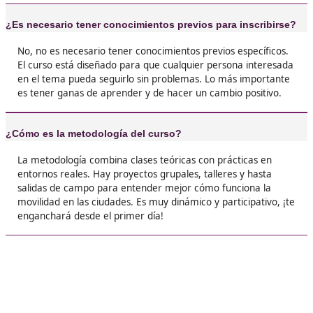
❝
Me encantó el enfoque práctico de este FP. Ap
manejar diferentes tipos de movilidad y a
implementar soluciones sostenibles en mi
comunidad. No solo es un título, es una forma
contribuir a un futuro más verde.





Marta, de 45 años
❝
La FP en Movilidad Segura y Sostenible me abr
puertas que ni imaginaba. Ahora trabajo en u
proyecto que promueve el uso de la bicicleta e
ciudad.





Fernando P.L.