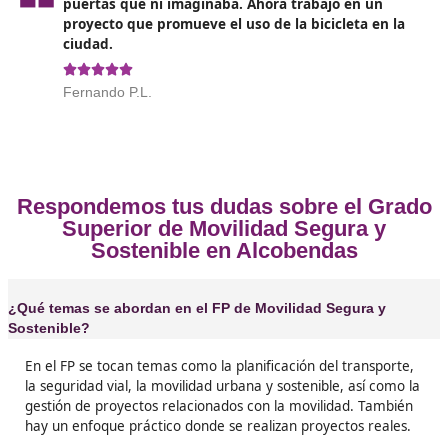
Alcobendas
❝
Si estás pensando en sacarte este título, ¡hazl
formación es súper completa y, más importan
te capacita para un sector que está en plena
expansión.





Patricia, de Madrid.
❝
¡No puedo creer lo que he aprendido en este c
Desde que me saqué el título de FP en Movili
Segura y Sostenible, tengo una visión totalme
diferente sobre cómo nos movemos en las ciu
Además, ¡las salidas laborales son increíbles!





Ainhoa, de Alcobendas