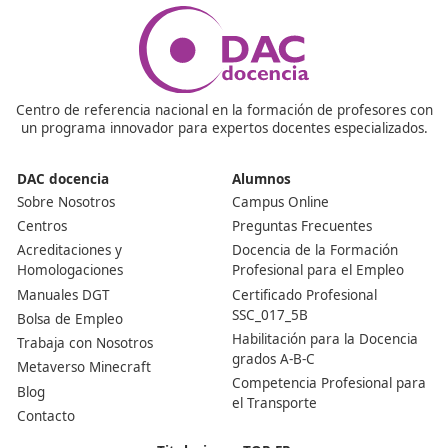
1211/1990, de 28 de septiembre, que regula el Regla
de la Ley de Ordenación de los Transportes Terrestres
(ROTT), alquilar el título de transportista ya no está per
Esta práctica puede acarrear sanciones de hasta 2.000
¿Qué especialidades existen dentro del título de
transportista?
El Curso para obtener el Título de Transportista ofrece
preparación en dos áreas específicas: transporte de
mercancías y transporte de viajeros.
¿Cuáles son los requisitos mínimos para obtener el tí
transportista?
Para acceder al título es necesario contar al menos con
título de Bachillerato o su equivalente, un grado medio