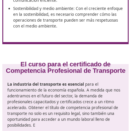
Normativa y legislación: Un aspecto fundamental es
conocer las leyes que regulan el transporte en Espa
Europa. Esto incluye normativas sobre tiempos de
conducción, descanso, y medidas de seguridad.
Gestión de operaciones: Aprenderás cómo planificar
organizar y controlar las operaciones de transporte.
incluye la programación de rutas, la gestión de flotas
optimización de costos.
Seguridad vial y prevención de riesgos: Este módulo
esencial para entender cómo minimizar los accident
asegurar la seguridad de los conductores y la carga
Atención al cliente: En el sector del transporte, la a
al cliente juega un papel vital. Aprenderás a gestion
relaciones con clientes, manejar quejas y garantizar
comunicación eficiente.
Sostenibilidad y medio ambiente: Con el creciente 