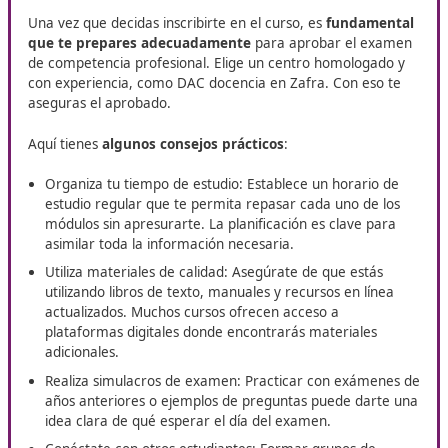
certificación reconocida que valida que un individuo tie
habilidades y conocimientos necesarios para operar
sector del transporte
. Esta competencia es fundamen
solo para mejorar la seguridad y la eficiencia en las
operaciones, sino también para cumplir con las normat
legales establecidas por la Unión Europea y, en particul
la legislación española.
Poco a poco, en el sector se prevé que las
regulacione
sector del transporte sean más estrictas
, lo que hac
más importante contar con este título. El curso está d
para formarte en aspectos técnicos y prácticos del
transporte, abarcando temas desde la gestión logística
la normativa sobre seguridad vial. Esto asegura que los
profesionales estén bien preparados para enfrentar los
del sector.
Si tienes poco tiempo y quieres hacer la preparación e
el curso online de 110 horas de DAC docencia es ideal.