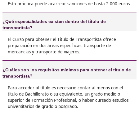
❝
Recomiendo sacárselo porque nunca sabes cu
va a hacer falta. Yo empecé como empleada y 
me planteo montar mi negocio. Tener el título
competencia profesional me da esa libertad d
decidir.





José Miguel, G.l.
❝
Al principio me sonaba a papeleo pesado, per
el curso de competencia profesional me abrió
montón de puertas. Ahora gestiono mi propia
empresa de transporte y la verdad es que mer
mucho la pena el esfuerzo.





Marta, de Bilbao