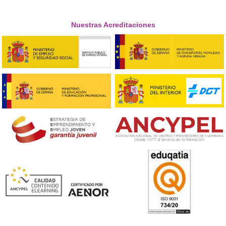
❝
Yo me lo saqué en 2024 y pensaba que sería s
complicado, pero con un buen curso y constan
final sale. Tener el título me dio seguridad y a
que estoy trabajando con todo en regla.





Celia, 38 años
Respondemos tus dudas sobre el t
de Competencia Profesional para
Transporte en Zafra
¿Se puede alquilar el título de transportista?
Desde el 21 de febrero de 2021, y conforme al Real D