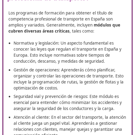
transporte, la formación que necesi
futuro
En Zafra, DAC Docencia pone a tu alcance el curso de
Competencia Profesional para el Transporte
, la formac
necesitas para convertirte en un profesional con más opc
el mercado laboral. Con este programa, no solo aumenta
oportunidades de empleo, sino que también potencias tus
competencias y tu perfil en un sector en constante dema
¿Qué incluye el curso para el
título de competencia
profesional de transporte?
Los programas de formación para obtener el título de
competencia profesional de transporte en España son
amplios y variados. Generalmente, incluyen
módulos 
cubren diversas áreas críticas
, tales como: