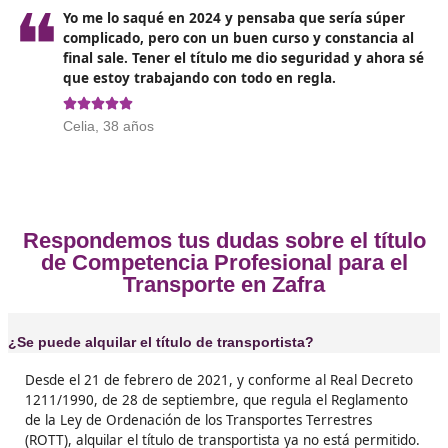
instructores están ahí para ayudarte y aclarar cualq
concepto que no entiendas completamente.
Opiniones sobre el Competenc
Profesional para el Transporte en 
❝
De verdad, no lo dudéis: el título es la llave pa
avanzar en este sector. Yo lo veía como un trá
pero en cuanto lo tienes te das cuenta de toda
oportunidades laborales que se abren.





Luismi, de Zafra