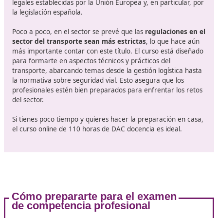
posibilidades. E
Esta formación en Zafra se presenta como una
opción
para quienes deseen establecerse en un sector en
constante evolución
. La formación adecuada, junto c
compromiso hacia la sostenibilidad y la adaptación a la
nuevas tecnologías, será clave para el éxito en esta pro
Así que si estás pensando en dar el siguiente paso en t
carrera en el transporte, ¡no dudes en informarte y
prepararte para este emocionante viaje!
¿Por qué necesitas una buen
formación en Zafra?
El título de competencia profesional de transporte es 