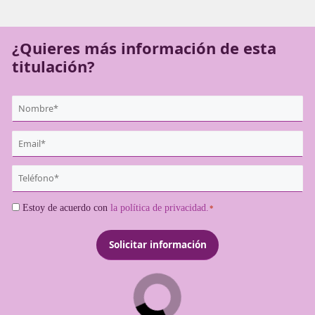
transporte que deseen operar legalmente como transport
profesionales.
¿Quieres más información de es
titulación?
{user:display_name}
*
Email
*
Teléfono
*
Consentimiento
Estoy de acuerdo con
la política de privacidad.
*