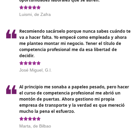
módulos sin apresurarte. La planificación es clave p
asimilar toda la información necesaria.
Utiliza materiales de calidad: Asegúrate de que está
utilizando libros de texto, manuales y recursos en lí
actualizados. Muchos cursos ofrecen acceso a
plataformas digitales donde encontrarás materiales
adicionales.
Realiza simulacros de examen: Practicar con exáme
años anteriores o ejemplos de preguntas puede dar
idea clara de qué esperar el día del examen.
Conéctate con otros estudiantes: Formar grupos de
estudio puede ser muy beneficioso. Compartir
experiencias y discutir conceptos complejos con tus
compañeros puede ayudarte a entender mejor la
materia.
Consulta a tus instructores: No dudes en preguntar
cualquier duda que te surja durante el curso. Los