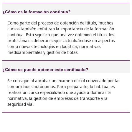
oportunidades





Miriam, 43 años
❝
Antes trabajaba como conductor asalariado, p
gracias al título ya estoy montando mi propio
negocio. Es un salto enorme, pero totalmente
recomendable.





José Ángel, L.J.
❝
Me daba miedo el examen, pero al final es cue
de prepararse bien. Ahora puedo gestionar mi
empresa de transporte y eso no tiene precio.





Úrsula, de Leganés