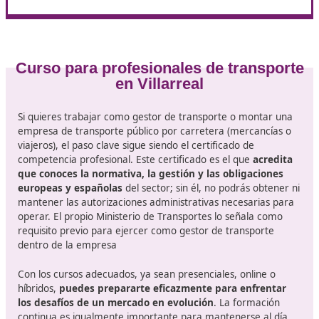
combina ambas partes.
Simulacros cronometrados
: te ayudan a dominar g
del tiempo y a reducir errores en tipo test.
Mantén el foco europeo:
muchas preguntas pivota
sobre el Reglamento 1071/2009 y sus ajustes por
2020/1055, especialmente en materia de establecim
honorabilidad y alcance a vehículos ligeros.
Ojo a las novedades operativas
: cambios en contr
de cabotaje, retorno del vehículo y obligaciones de
empresa afectan a supuestos prácticos y a la gestió
diaria una vez apruebes.
¿Conoces el curso online de 110 horas que te propon
en DAC docencia? Consúltanos tus dudas, este curso es
solución para que puedas estudiar desde casa.