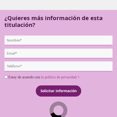
gestores de sociedades dedicadas al transporte deben acr
si desean ejercer la profesión de transportista.
¿Quieres más información de es
titulación?
{user:display_name}
*
Email
*
Teléfono
*
Consentimiento
Estoy de acuerdo con
la política de privacidad.
*