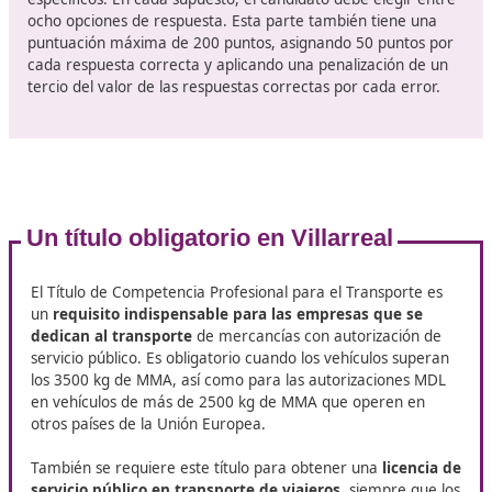
los desafíos de un mercado en evolución
. La formac
continua es igualmente importante para mantenerse al
con las últimas tendencias y regulaciones, asegurando 
siempre estés un paso adelante en tu carrera. Así que, 
estás considerando una carrera en el transporte, ¡este 
momento perfecto para dar el primer paso!
Sobre los exámenes a superar
El examen para obtener el título de transportista se 
de
dos pruebas principales
. La primera es u
n examen
test
, que consta de 200 preguntas con cuatro opcione
respuesta cada una, basadas en las materias incluidas 
programa. Este examen tiene una puntuación máxima
200 puntos, otorgando 1 punto por cada respuesta cor
penalizando con un tercio del valor de la respuesta ac