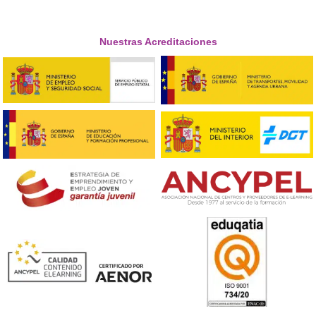
Respondemos tus dudas sobre el t
de Competencia Profesional para
Transporte en Villarreal
¿A quién debe pertenecer el título dentro de la empre
La empresa debe contar “en todo momento” con una
persona física que ejerza como gestor de transporte (
ser el propio autónomo, un socio, un directivo o un ges
externo vinculado de forma real). La figura está detall
el ROTT y es clave para mantener la autorización activa.
gestor causa baja por fuerza mayor, existen plazos tas
para reemplazarlo.