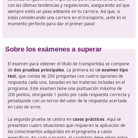
Curso para profesionales de trans
en Villarreal
Si quieres trabajar como gestor de transporte o monta
empresa de transporte público por carretera (mercanc
viajeros), el paso clave sigue siendo el certificado de
competencia profesional. Este certificado es el que
acr
que conoces la normativa, la gestión y las obligacio
europeas y españolas
del sector; sin él, no podrás obt
mantener las autorizaciones administrativas necesaria
operar. El propio Ministerio de Transportes lo señala c
requisito previo para ejercer como gestor de transport
dentro de la empresa
Con los cursos adecuados, ya sean presenciales, online
híbridos,
puedes prepararte eficazmente para enfre