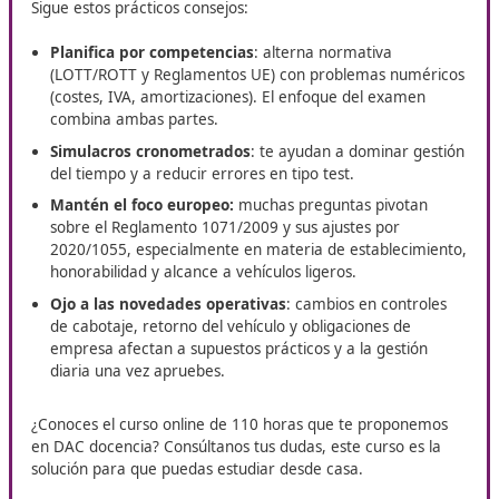
quienes buscan crecer en el secto
transporte y potenciar tu desarro
profesional
En Villarreal, DAC Docencia pone a tu alcance el curso de
Competencia Profesional para el Transporte
, ideal par
desean impulsar su futuro en el ámbito del transporte. Se
una formación clave para abrir nuevas puertas en el me
laboral y consolidar tu perfil profesional.
Consejos prácticos para aprobar
Sigue estos prácticos consejos:
Planifica por competencias
: alterna normativa
(LOTT/ROTT y Reglamentos UE) con problemas num
(costes, IVA, amortizaciones). El enfoque del exame