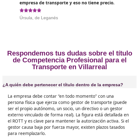
Opiniones sobre el Competenc
Profesional para el Transporte 
Villarreal
❝
Yo me saqué el año pasado con DAC docencia 
Villarreal y no me arrepiento. Es un esfuerzo, 
merece la pena porque te abre las puertas pa
trabajar por tu cuenta sin depender de tercer





Ernesto, de Villarreal
❝
Si de verdad quieres dedicarte al transporte, 
título es obligatorio. Yo me lo saqué y ahora t
tranquilidad de estar al día con la ley y con m