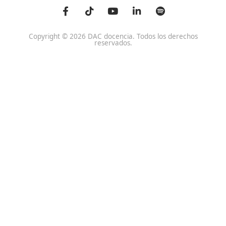
Centro de referencia nacional en la formación de profe
un programa innovador para expertos docentes especia
DAC docencia
Alumnos
Sobre Nosotros
Campus Online
Centros
Preguntas Frecuentes