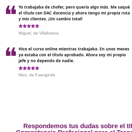
profesional o contar con un gestor capacitado que 
La capacitación profesional
es un reconocimiento of
relacionadas con el transporte, como ser transporti
pesados, a nivel nacional o internacional), trabaj
papel de operador de transporte (almacenista y dist
En cuanto a los
tipos de títulos de competencia p
- Certificado que habilita para el ejercicio del
transp
auxiliares.
- Certificado que habilita para el ejercicio del
transp
asociadas.