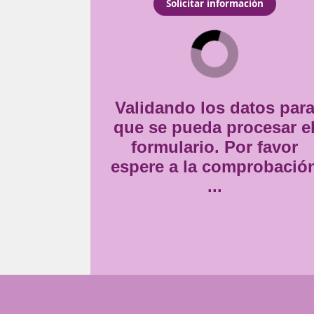
resa está capacitado para
Consentimiento
Estoy de acuerdo con
la
ente en el sector del
*
Validando lo
que se pueda
formulario
espere a la 
..