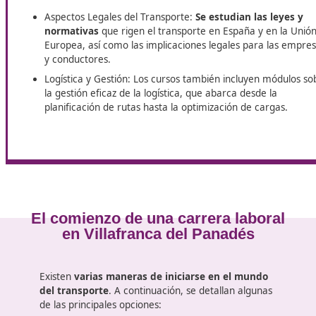
Tu futuro como transportista empieza aquí. En Villafranc
para el Transporte
: una oportunidad única para crecer, c
¿Qué incluye el curso?
Los cursos para obtener el título de competencia p
Estos incluyen:
Aspectos Legales del Transporte:
Se estudian las
normativas
que rigen el transporte en España y 
Europea, así como las implicaciones legales para
y conductores.
Logística y Gestión: Los cursos también incluyen
la gestión eficaz de la logística, que abarca desde
planificación de rutas hasta la optimización de ca