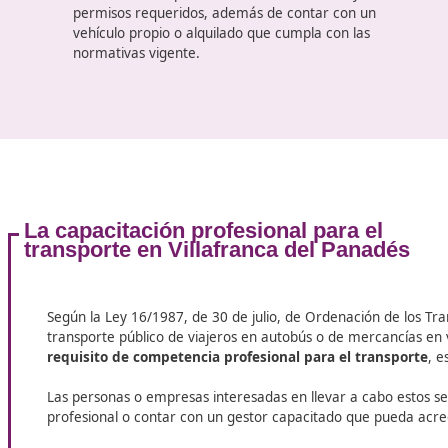
tareas relacionadas con el transporte. Por lo
general, para acceder a estas oportunidades se
requiere una licencia de conducir adecuada y
cumplir con los requisitos específicos establecid
por la compañía.
2.
Crear una empresa de transporte
Si se cuenta con experiencia en el sector y los
recursos necesarios, montar una empresa prop
puede ser una alternativa interesante. Este
camino implica obtener los permisos y licencias
correspondientes, adquirir vehículos y equipos
adecuados, y gestionar la operación comercial.
3.
Trabajar como autónomo
Optar por ser autónomo permite ofrecer
servicios de transporte de manera independien
a distintas empresas o particulares. En este cas
es necesario disponer de todas las licencias y
permisos requeridos, además de contar con un
vehículo propio o alquilado que cumpla con las