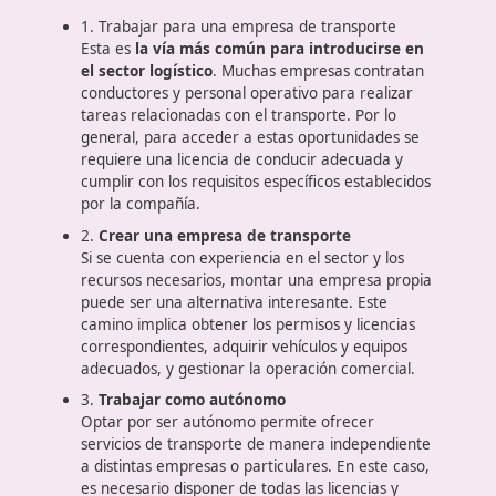
El comienzo de una carrera labo
en Villafranca del Panadés
Existen
varias maneras de iniciarse en el mund
del transporte
. A continuación, se detallan algun
de las principales opciones:
1. Trabajar para una empresa de transporte
Esta es
la vía más común para introducirse e
el sector logístico
. Muchas empresas contrata
conductores y personal operativo para realizar