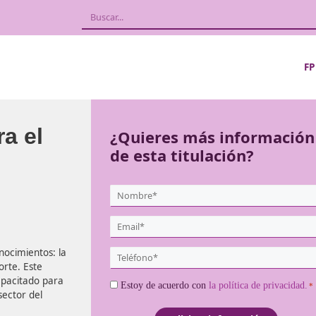
l para el
¿Quieres más
de esta titula
a del
{user:display_name}
*
Email
*
iencia o conocimientos: la
Teléfono
a en transporte. Este
*