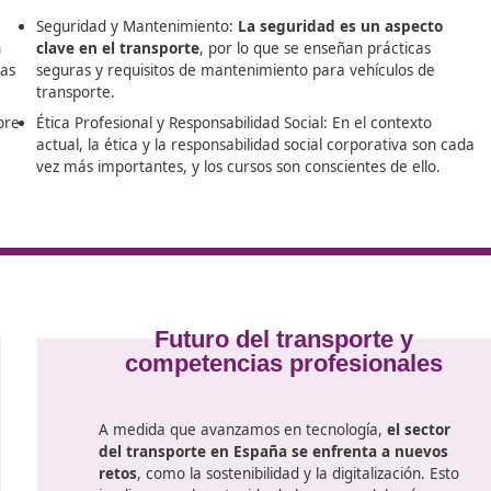
a del Panadés, DAC Docencia pone a tu alcance el curso de
ualificarte y avanzar hacia nuevas metas profesionales.
rofesional de transporte abarcan
una amplia variedad de 
 leyes y
Seguridad y Mantenimiento:
La seguridad
en la Unión
clave en el transporte
, por lo que se ense
 las empresas
seguras y requisitos de mantenimiento par
transporte.
 módulos sobre
Ética Profesional y Responsabilidad Social: 
 la
actual, la ética y la responsabilidad social 
rgas.
vez más importantes, y los cursos son consc