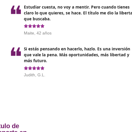
pueda acreditar dicho título en nombre de la empresa.
icial que acredita a sus titulares para ejercer diversas act
sta de mercancías en servicio público (tanto con vehículos 
ar por cuenta ajena, actuar como consignatario de mercancí
ribuidor de mercancías).
rofesional para el transporte
, existen las siguientes modal
orte público de mercancías
por carretera, así como sus a
orte público de viajeros
por carretera, incluyendo las acti