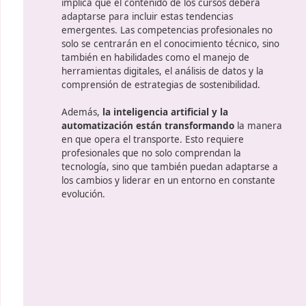
ral
Futuro del trans
competencias prof
o
A medida que avanzamos en tecn
as
del transporte en España se enf
retos
, como la sostenibilidad y la d
implica que el contenido de los cu
adaptarse para incluir estas tende
emergentes. Las competencias pro
n
solo se centrarán en el conocimien
n
también en habilidades como el m