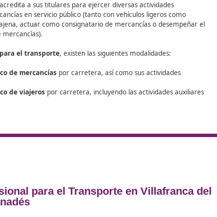
l
dés
 de los Transportes Terrestres (LOTT), para obtener una au
cancías en vehículos de más de 3.500 kg es
obligatorio cum
nsporte
, establecido en el artículo 43.2 de dicha ley.
bo estos servicios deben demostrar que poseen el título d