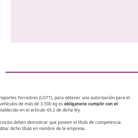
herramientas digitales, el análisis 
comprensión de estrategias de sost
os
Además,
la inteligencia artificial
automatización están transfor
en que opera el transporte. Esto 
profesionales que no solo compre
tecnología, sino que también pue
ia
los cambios y liderar en un entor
evolución.
te
o,