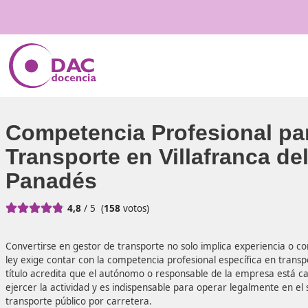
Competencia Profesiona
Transporte en Villafranc
Panadés





4,8
/ 5
(
158
votos)
Convertirse en gestor de transporte no solo implica exper
ley exige contar con la competencia profesional específic