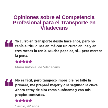
Lo que necesito para sacarme el
título en Viladecans
Para inscribirse en el curso que lleva al título de comp
profesional de transporte,
los solicitantes deben cum
con ciertos requisitos
, que pueden variar según la
comunidad autónoma, pero en general incluyen:
Edad mínima: Ser mayor de 18 años.
Formación académica: Se recomienda poseer al me
título de Educación Secundaria Obligatoria (ESO) o
equivalente, aunque en algunos casos podría acepta
experiencia laboral previa en el sector.
Certificado médico: Presentar un certificado que ac