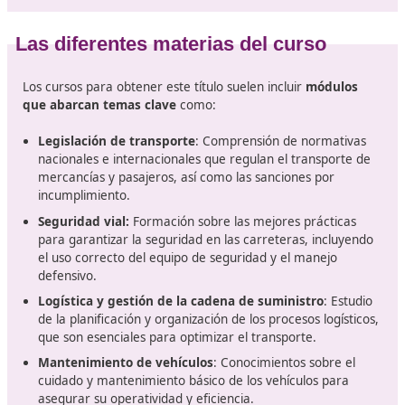
El transporte profesional, una prof
con demanda laboral
El transporte de mercancías representa
una actividad
dentro del ámbito empresarial
. Tanto si el objetivo es
abastecer a otras compañías como emprender un neg
propio en el sector del transporte, esta tarea demand
habilidades específicas, conocimientos sólidos y una
planificación estratégica para asegurar eficiencia y éxi
cada entrega. Conviértete en parte de una profesión c
gran proyección de futuro gracias a DAC Docencia y s
equipo de expertos, te vamos a guiar a través de un
completo curso de competencia profesional en el tran
que abrirá las puertas hacia nuevas oportunidades.