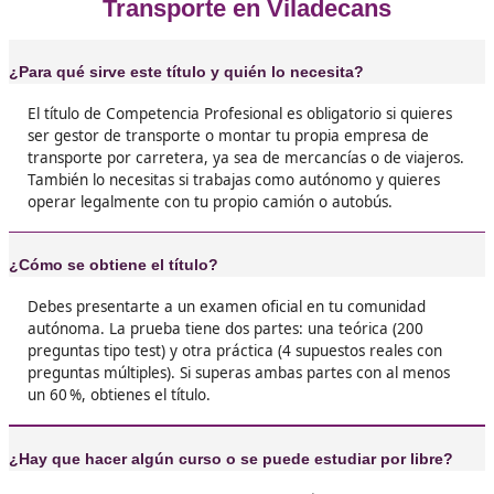
❝
Yo curro en transporte desde hace años, pero
tenía el título. Me animé con un curso online 
tres meses lo tenía. Mucho papeleo, sí… pero
la pena.





María Antonia, de Viladecans
❝
No es fácil, pero tampoco imposible. Yo fallé la
primera, me preparé mejor y a la segunda la c
Ahora estoy de alta como autónomo y con mis
propios contratos.





Sergio, 42 años
Pensaba que esto era solo para los que tenían 
de camiones… pero no. Me saqué el título y a