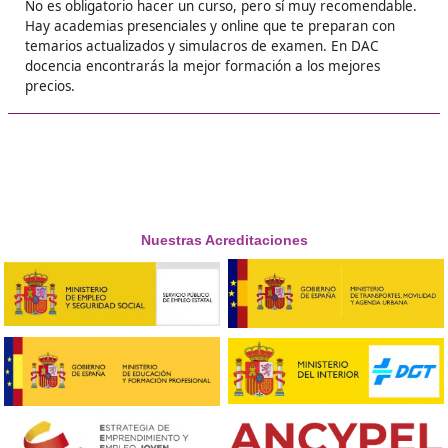
❝
trabajo por mi cuenta con mi furgón. ¡Un cam
total!





Miriam, de Vigo
❝
Lo mejor es que no necesitas carrera ni nada r
solo ganas de estudiar. Me preparé por las no
después del curro. Duro, pero se puede.





Hugo, de Alicante
Respondemos tus dudas sobre el t
de Competencia Profesional para