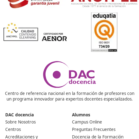
Transporte en Viladecans
¿Para qué sirve este título y quién lo necesita?
El título de Competencia Profesional es obligatorio si q
ser gestor de transporte o montar tu propia empresa 
transporte por carretera, ya sea de mercancías o de vi
También lo necesitas si trabajas como autónomo y qui
operar legalmente con tu propio camión o autobús.
¿Cómo se obtiene el título?
Debes presentarte a un examen oficial en tu comunid
autónoma. La prueba tiene dos partes: una teórica (20
preguntas tipo test) y otra práctica (4 supuestos reales
preguntas múltiples). Si superas ambas partes con al 
un 60 %, obtienes el título.