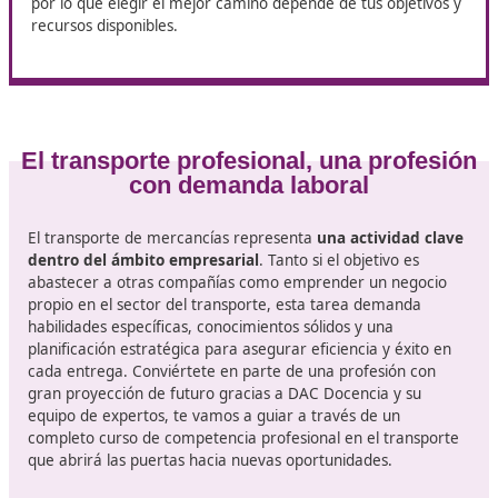
una licencia de conducir adecuada y cumplir con los
requisitos específicos que establece cada empresa.
Fundar una propia empresa de transporte
Si cuentas con experiencia y suficientes recursos, cr
propio negocio de transporte puede ser una alterna
atractiva. Este camino requiere obtener los permiso
necesarios, tramitar las licencias correspondientes y
adquirir vehículos y equipos esenciales para la oper
Ejercer como transportista autónomo
Trabajar como profesional independiente permite o
servicios de transporte a diversas empresas según t
propios términos. En este caso, es imprescindible co
con los permisos reglamentarios, tener un vehículo 
o arrendado y cumplir las normativas del sector.
Cada una de estas opciones presenta retos y oportuni
por lo que elegir el mejor camino depende de tus objet
recursos disponibles.