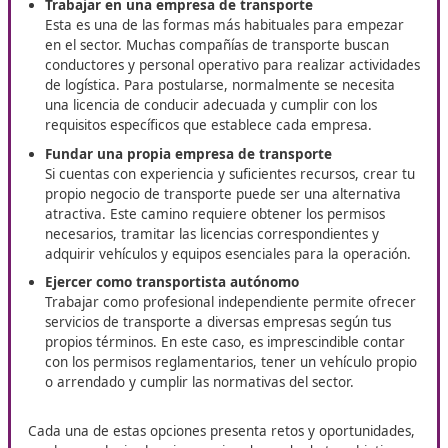
Impulsa tu perfil profesional con el
curso para el certifi
Competencia Profesional para el Transporte
en Vilade
DAC docencia te ofrecemos la formación que necesitas p
acceder a más oportunidades dentro del sector del trans
¿Quieres ser transportista?
Existen
diversas maneras de iniciarse en esta activ
profesional
. A continuación, se detallan algunas de las
principales opciones:
Trabajar en una empresa de transporte
Esta es una de las formas más habituales para emp
en el sector. Muchas compañías de transporte busc
conductores y personal operativo para realizar acti
de logística. Para postularse, normalmente se neces