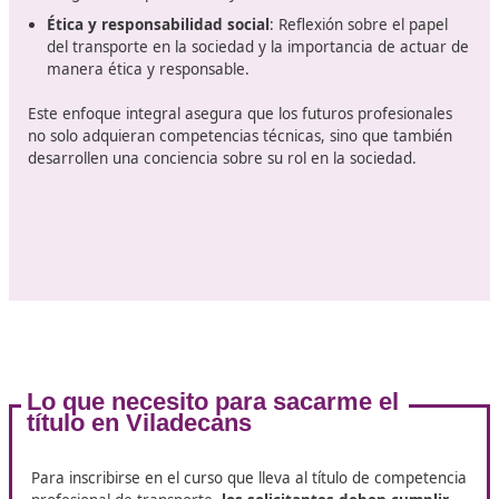
Las diferentes materias del curso
Los cursos para obtener este título suelen incluir
módu
que abarcan temas clave
como:
Legislación de transporte
: Comprensión de normat
nacionales e internacionales que regulan el transpor
mercancías y pasajeros, así como las sanciones por
incumplimiento.
Seguridad vial:
Formación sobre las mejores prácti
para garantizar la seguridad en las carreteras, incl
el uso correcto del equipo de seguridad y el manejo
defensivo.
Logística y gestión de la cadena de suministro
: E