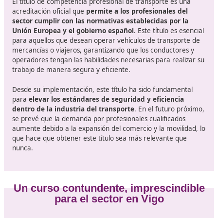
Certificado que habilita para el transporte público d
viajeros por carretera y sus actividades auxiliares.
Las pruebas y condiciones necesarias para obtener el
certificado de competencia profesional están regulada
Anexo II del Real Decreto 1211/1990, de 28 de septie
que aprueba el Reglamento de la Ley de Ordenación d
Transportes Terrestres. Dicho reglamento fue modific
por el Real Decreto 70/2019, de 15 de febrero.
¿Qué características tiene este títu
El título de competencia profesional de transporte es 
acreditación oficial que
permite a los profesionales d