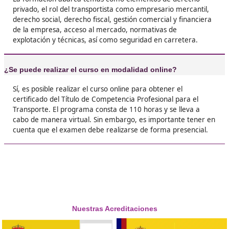
❝
y fue mucho más fácil de lo que pensaba. Si te
organizas bien, lo sacas en unos meses.





Jesús, 46 años
❝
Ahora tengo libertad para trabajar por mi cue
ganar más. Es estudiar unos meses y cambiar 





Idoia, de Albacete
❝
Pensaba que iba a ser un tostón, pero fue má
llevadero de lo esperado. ¡Merece muchísimo 
si quieres avanzar!





Néstor, de Cartagena