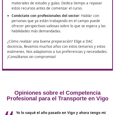
acreditado puede ser la diferencia entre conseguir 
empleo o no. Los empresarios buscan garantizar qu
empleados estén plenamente capacitados, y tener e
título es un buen indicativo.
La preparación ideal para los
exámenes
Para aquellos que deseen inscribirse en el curso para el
de competencia profesional de transporte, aquí hay a
consejos para una mejor preparación
:
Infórmate sobre las
modalidades disponibles
: Exi