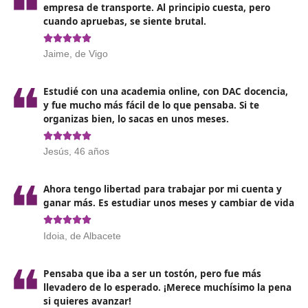
diferentes formatos de cursos, desde presenciales 
online. Es importante elegir la modalidad que mejor
adapte a tus necesidades y horarios.
Revisa el contenido previo
: Familiarizarte con los
que se tratarán puede ser muy beneficioso. Investi
fundamentos básicos de transporte y logística para 
una base sólida.
Estudia con antelación
: Muchos de los cursos ofre
materiales de estudio y guías. Dedica tiempo a repa
estos recursos antes de comenzar el curso.
Conéctate con profesionales del sector
: Hablar c
personas que ya están trabajando en el campo pue
ofrecer perspectivas valiosas sobre lo que se espera
habilidades más demandadas.
¿Cómo realizar una buena preparación? Elige a DAC
docencia, llevamos muchos años con estos temarios y 
exámenes. Nos adaptamos a tus preferencias y necesi