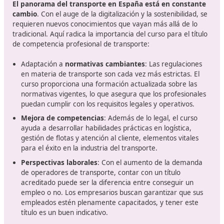
sector cumplir con las normativas establecidas por 
Unión Europea y el gobierno español
. Este título es e
para aquellos que desean operar vehículos de transpor
mercancías o viajeros, garantizando que los conductor
operadores tengan las habilidades necesarias para real
trabajo de manera segura y eficiente.
Desde su implementación, este título ha sido fundamen
para
elevar los estándares de seguridad y eficiencia
dentro de la industria del transporte
. En el futuro p
se prevé que la demanda por profesionales cualificado
aumente debido a la expansión del comercio y la movili
que hace que obtener este título sea más relevante qu
nunca.
Un curso contundente, imprescind
para el sector en Vigo