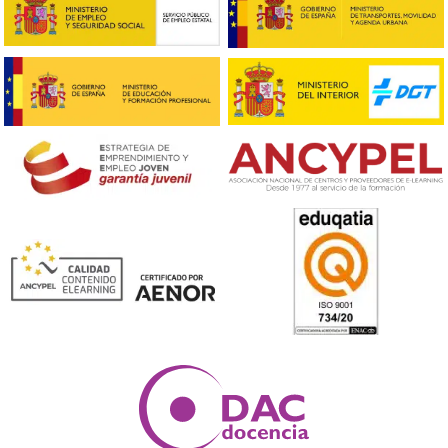
Respondemos tus dudas sobre el t
de Competencia Profesional para
Transporte en Vigo
¿Qué se entiende por capacitación profesional?
La capacitación profesional, más conocida como el títu
transportista, es un requisito esencial para acceder al
mercado del transporte. Obtenerlo implica ser titular 
tarjeta de transporte.
¿Cuáles son los contenidos de la formación?
La formación abarca temas como elementos de derec