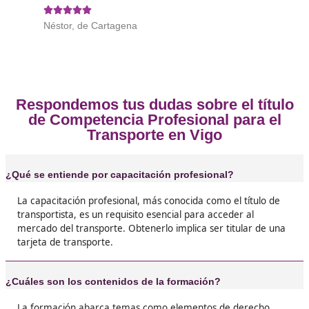
¡Consúltanos sin compromiso!
Opiniones sobre el Competenc
Profesional para el Transporte en
❝
Yo lo saqué el año pasado en Vigo y ahora ten
empresa de transporte. Al principio cuesta, p
cuando apruebas, se siente brutal.





Jaime, de Vigo
Estudié con una academia online, con DAC doc