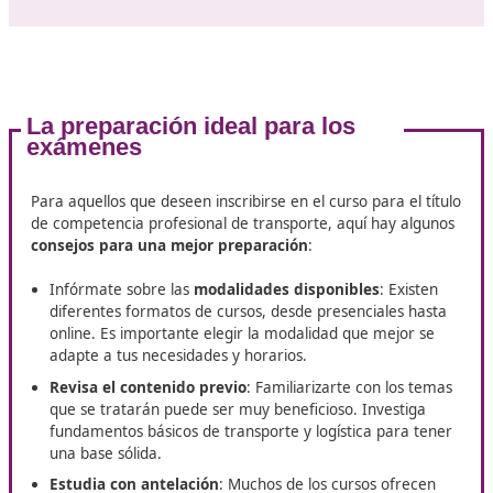
El panorama del transporte en España está en cons
cambio
. Con el auge de la digitalización y la sostenibili
requieren nuevos conocimientos que vayan más allá de
tradicional. Aquí radica la importancia del curso para el 
de competencia profesional de transporte:
Adaptación a
normativas cambiantes
: Las regulaci
en materia de transporte son cada vez más estrictas
curso proporciona una formación actualizada sobre 
normativas vigentes, lo que asegura que los profesi
puedan cumplir con los requisitos legales y operativo
Mejora de competencias
: Además de lo legal, el cu
ayuda a desarrollar habilidades prácticas en logística
gestión de flotas y atención al cliente, elementos vita
para el éxito en la industria del transporte.
Perspectivas laborales
: Con el aumento de la dem
de operadores de transporte, contar con un título