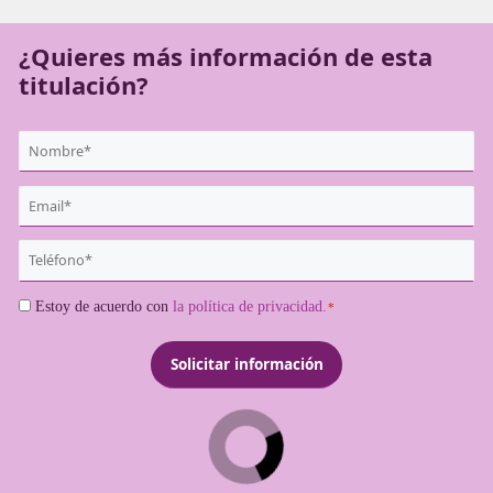
ejercer como transportistas profesionales.
¿Quieres más información de es
titulación?
{user:display_name}
*
Email
*
Teléfono
*
Consentimiento
Estoy de acuerdo con
la política de privacidad.
*
*