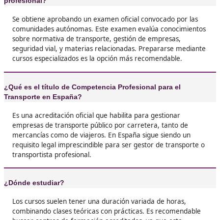





Venancio, de Vélez-Málaga
❝
Lo recomiendo sin dudar. Me dio pereza empe
pero gracias al título he conseguido curro fijo
empresa de transporte. Sin él, seguiría dando
buscando trabajo.





Darío, G.P.
❝
Al principio me asustaba todo el papeleo y la t
pero poco a poco fui entendiendo que es lo qu
permite trabajar tranquilo y legal. Es un esfu
se nota después en el bolsillo y en la tranquili





José Javier, de Mérida