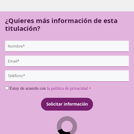
con dicha acreditación para poder ejercer como gestores
reconocidos como transportistas profesionales.
¿Quieres más información de es
titulación?
{user:display_name}
*
Email
*
Teléfono
*
Consentimiento
Estoy de acuerdo con
la política de privacidad.
*