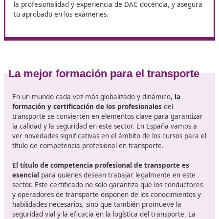
Bloque de gestión: costes, precios, fiscalidad, contab
básica, RR. HH., licencias y autorizaciones.
Bloque operativo: tacógrafo, seguridad vial, mercan
peligrosas (nociones), aduanas, internacional.
Bloque de supuestos prácticos: resolución paso a pa
calculadora y plantillas de cálculo.
La clave es que el
contenido esté alineado con el An
del Reglamento 1071/2009
(lo que realmente te van 
preguntar).
Con los cambios en los requisitos de formación y la cre
importancia de la sostenibilidad, los futuros transportis
solo deberán estar preparados para manejar vehículos
también para adoptar prácticas responsables y eficient
estás buscando la mejor academia para formarte, con
la profesionalidad y experiencia de DAC docencia, y a
tu aprobado en los exámenes.