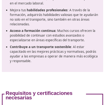
habilidades necesarios, sino que también promueve la
seguridad vial y la eficacia en la logística del transporte
creciente demanda de profesionales cualificados hace
este título cobre aún más relevancia con el paso del ti
Teniendo en cuenta las nuevas normativas europeas y
nacionales que regulan el sector, hay que estar al tanto
requisitos y contenidos que se impartirán en los cursos
adaptación a estas normativas es necesaria
para as
que los futuros profesionales estén preparados para af
los retos del mercado laboral actual.
¿Por qué es importante obtener 
título?
Obtener el título de competencia profesional en transp
no solo es un requisito legal para ejercer en ciertas áre