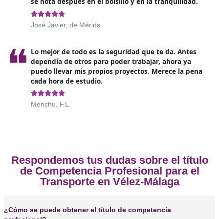
Exámenes de acceso: Algunos centros pueden reque
que apruebes un examen de admisión para asegura
tienes los conocimientos básicos necesarios.
Opiniones sobre el Competenc
Profesional para el Transporte en V
Málaga
❝
Yo me lo saqué hace unos meses y la verdad e
pensé que iba a ser más difícil. Con organizac
buen curso como el de DAC docencia lo logras
tengo más estabilidad y siento que mi esfuerz
la pena.”