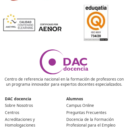
profesional?
Se obtiene aprobando un examen oficial convocado por
comunidades autónomas. Este examen evalúa conocim
sobre normativa de transporte, gestión de empresas,
seguridad vial, y materias relacionadas. Prepararse m
cursos especializados es la opción más recomendable.
¿Qué es el título de Competencia Profesional para el
Transporte en España?
Es una acreditación oficial que habilita para gestionar
empresas de transporte público por carretera, tanto d
mercancías como de viajeros. En España sigue siendo 
requisito legal imprescindible para ser gestor de trans
transportista profesional.
¿Dónde estudiar?