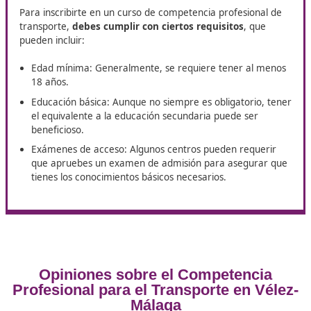
sino que también
ofrece numerosas ventajas
:
Aumenta tus
oportunidades laborales
: Las empres
buscan candidatos con certificaciones que demuestr
conocimiento en el área, lo que te hará más competi
en el mercado laboral.
Mejora tus
habilidades profesionales
: A través de l
formación, adquirirás habilidades valiosas que te a
no solo en el transporte, sino también en otras área
relacionadas.
Acceso a formación continua:
Muchos cursos ofrec
posibilidad de continuar con estudios avanzados o
especializarse en áreas específicas del transporte.
Contribuye a un transporte sostenible
: Al estar
capacitado en las mejores prácticas y normativas, p
ayudar a las empresas a operar de manera más eco
y responsable.