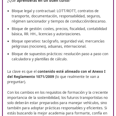
un sector en constate evolució
En Vélez-Málaga, DAC Docencia ofrece su curso de
Compe
Profesional para el Transporte
, pensado para quienes b
avanzar en su carrera dentro del sector. Esta formación t
oportunidad de ampliar tus salidas laborales y reforzar tu
habilidades, convirtiéndose en un paso clave para crecer
profesionalmente.
Novedades en cursos de
formación en Vélez-Málaga
¿Qué
aprenderás en un buen curso
?
Bloque legal y contractual: LOTT/ROTT, contratos d
transporte, documentación, responsabilidad, seguro
régimen sancionador y tiempos de conducción/desc