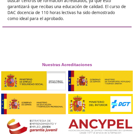
❝
Lo mejor de todo es la seguridad que te da. A
dependía de otros para poder trabajar, ahora 
puedo llevar mis propios proyectos. Merece l
cada hora de estudio.





Menchu, F.L.
Respondemos tus dudas sobre el t
de Competencia Profesional para
Transporte en Vélez-Málaga
¿Cómo se puede obtener el título de competencia