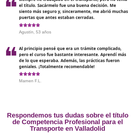
de transporte en Valladolid
te equipará con las habil
necesarias para sobresalir en una industria competi
en constante cambio
. Al invertir en tu educación, no 
estarás mejor preparado para enfrentar los retos del 
laboral, sino que también contribuirás a un sector más
seguro y eficiente. ¡No esperes más y da el primer pas
hacia una nueva y emocionante etapa en tu carrera!
Opiniones sobre el Competenc
Profesional para el Transporte 
Valladolid
Decidí sacarme el título porque quería mejora