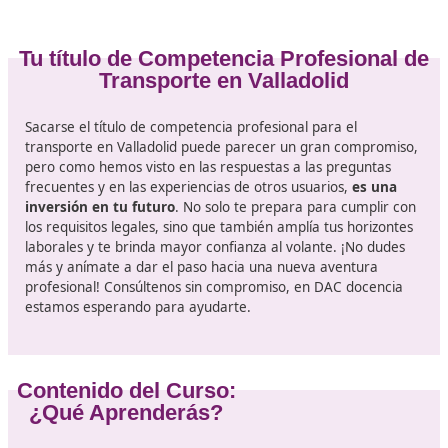
Eficiencia
:
Mejora la gestión y operación de la empres
Ventajas Competitivas:
Acceso a Nuevos Mercados
:
Posibilidad de expandir
operaciones a nivel nacional e internacional.
Optimización de Recursos
:
Mejora en la planificación
ejecución de rutas y servicios.
Cumplimiento Normativo
:
Evita sanciones y garantiza
cumplimiento de las normativas vigentes.