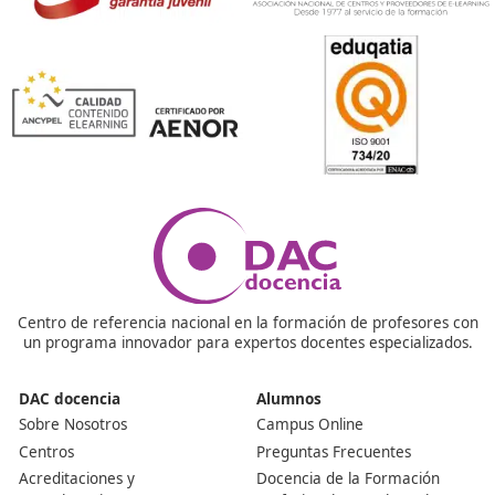
¿Es útil este curso en tu formación?
Si te has planteado obtener el título de competencia
profesional para el transporte en España, este artículo
para ti. En 2025, este título seguirá siendo clave para a
personas que desean trabajar en el sector del transport
logística.
¿Habrá cambios importantes en la formación en 2025 
posteriores?
A partir de 2025, se prevé que los requisitos y procedi
para obtenerlo se mantengan, aunque puede haber aj
en los contenidos formativos.
¿Dónde puedo realizar la formación necesaria?