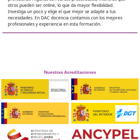





Agustín, 53 años
❝
Al principio pensé que era un trámite complic
pero el curso fue bastante interesante. Apren
de lo que esperaba. Además, las prácticas fue
geniales. ¡Totalmente recomendable!





Mamen F.L.
Respondemos tus dudas sobre el t
de Competencia Profesional para
Transporte en Valladolid