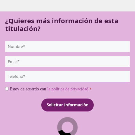
para operar como transportista profesional de manera le
segura.
¿Quieres más información de es
titulación?
{user:display_name}
*
Email
*
Teléfono
*
Consentimiento
Estoy de acuerdo con
la política de privacidad.
*