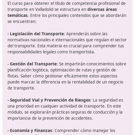
Tu título de Competencia Profesion
Transporte en Valladolid
Sacarse el título de competencia profesional para el
transporte en Valladolid puede parecer un gran compr
pero como hemos visto en las respuestas a las pregunt
frecuentes y en las experiencias de otros usuarios,
es 
inversión en tu futuro
. No solo te prepara para cumpl
los requisitos legales, sino que también amplía tus hori
laborales y te brinda mayor confianza al volante. ¡No 
más y anímate a dar el paso hacia una nueva aventura
profesional! Consúltenos sin compromiso, en DAC doce
estamos esperando para ayudarte.
Contenido del Curso:
¿Qué Aprenderás?