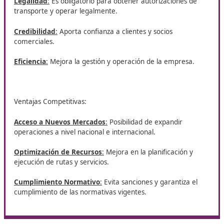
mejores empleos
DAC Docencia te facilita la obtención del curso de
Compet
Profesional para el Transporte
en Valladolid. Con él, podr
como transportista profesional y ampliar tus salidas labora
sector.
Importancia del certificado y
ventajas laborales
Importancia del Título para las Empresas:
Legalidad
:
Es obligatorio para obtener autorizaciones
transporte y operar legalmente.
Credibilidad
:
Aporta confianza a clientes y socios
comerciales.