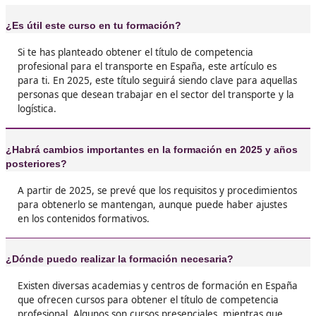
❝
oportunidades laborales. La verdad, ¡no me
arrepiento! Ahora tengo una mejor posición en
empresa y estoy aprendiendo mucho sobre el 





Manuel, de Valladolid
❝
Me gusta conducir y pensé que esto era un pl
mi currículum. No sólo aprendí sobre transpor
también sobre la gestión empresarial que hay
¡Yo diría que es una inversión!





Lola, de Toledo
❝
Siempre he trabajado en el transporte, pero n
el título. Sacármelo fue una buena decisión. M
siento más seguro y, sinceramente, me abrió
puertas que antes estaban cerradas.