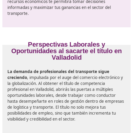
El curso para obtener el título de competencia profesio
transporte en Valladolid se estructura en
diversas áre
temáticas
. Entre los principales contenidos que se ab
se encuentran:
- Legislación del Transporte
: Aprenderás sobre las
normativas nacionales e internacionales que regulan el
del transporte. Esta materia es crucial para comprende
responsabilidades legales como transportista.
- Gestión del Transporte:
Se impartirán conocimientos
planificación logística, optimización de rutas y gestión 
flotas. Saber cómo gestionar eficazmente estos aspect
puede marcar la diferencia en la rentabilidad de un ne
de transporte.
- Seguridad Vial y Prevención de Riesgos
: La segurid