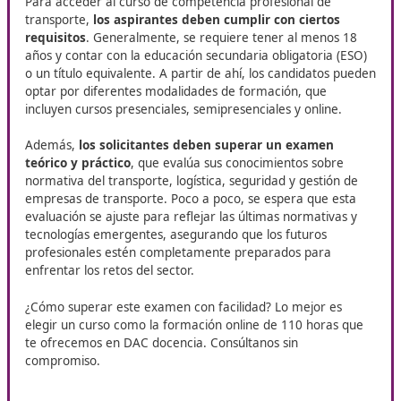
mejor formación sobre transpor
En Tudela, DAC Docencia ofrece su curso de
Competenci
Profesional para el Transporte
, una formación orientad
quienes buscan consolidar y ampliar su carrera en el secto
programa resulta esencial para incrementar las oportuni
laborales y reforzar las habilidades necesarias en el ámbit
transporte.
¿Qué requisitos necesitas para
la inscripción?
Para acceder al curso de competencia profesional de
transporte,
los aspirantes deben cumplir con cierto
requisitos
. Generalmente, se requiere tener al menos
años y contar con la educación secundaria obligatoria 
o un título equivalente. A partir de ahí, los candidatos
optar por diferentes modalidades de formación, que