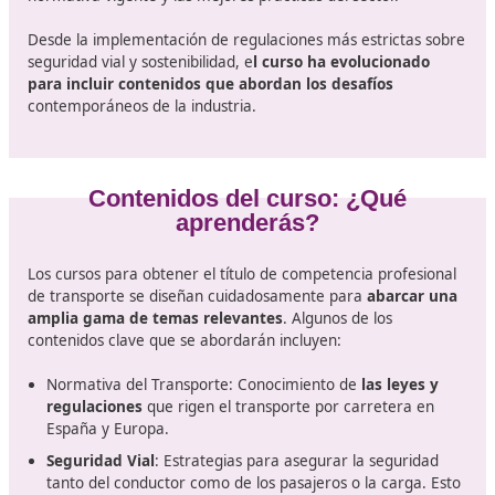
Apuntes sobre este certificado
La industria del transporte en España está en cons
evolución
, impulsada por la necesidad de adaptar sus
normativas y formaciones a un mundo cambiante. En 
contexto, el curso para obtener el título de competenc
profesional de transporte se posiciona como una herr
esencial para quienes desean trabajar en este sector. 
importante estar al tanto de las actualizaciones y camb
que afectan a esta formación.
El título de competencia profesional de transporte no e
un papel;
es un distintivo de credibilidad
que garanti
los profesionales del sector tienen las habilidades y
conocimientos necesarios para operar de manera segu
eficiente. Este título es particularmente relevante para
aquellos que buscan trabajar en el transporte de merc