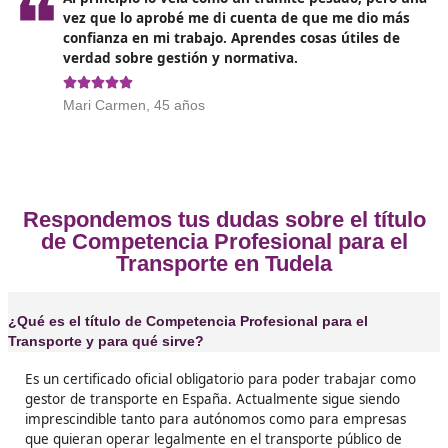
incorporar estos cambios y asegurarse de que los
candidatos estén siempre actualizados.
Opiniones sobre el Competenc
Profesional para el Transporte en 
❝
Yo pensaba que el examen iba a ser imposible
con constancia y un buen curso como el de D
docencia se saca. Ahora tengo mi propia autor
de transporte y me siento más seguro trabaj
dentro de la legalidad.





Mira, de Tudela