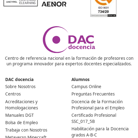
gestor de transporte en España. Actualmente sigue si
imprescindible tanto para autónomos como para empr
que quieran operar legalmente en el transporte públic
mercancías o viajeros por carretera. Sin él, no se pued
obtener la autorización administrativa de transporte.
¿Cómo se obtiene este título en la actualidad?
Se consigue superando un examen oficial convocado po
Comunidades Autónomas. La prueba es tipo test y cas
prácticos sobre normativa, fiscalidad, seguridad vial, g
de la empresa y legislación europea del transporte. Es
necesario prepararse bien, ya que la dificultad es medi
y requiere estudio constante.
¿Quién necesita tener este título en una empresa de
transporte?