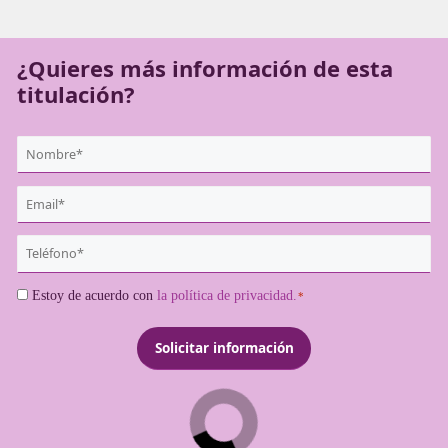
deben obtenerlo para poder ejercer como transportistas
profesionales.
¿Quieres más información de es
titulación?
{user:display_name}
*
Email
*
Teléfono
*
Consentimiento
Estoy de acuerdo con
la política de privacidad.
*