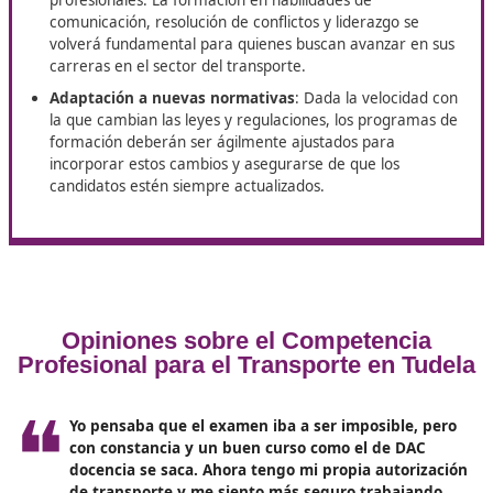
prácticas sostenibles y responsables que los transpor
deben adoptar para reducir su impacto ambiental.
Tendencias futuras en la
formación de transporte en
Tudela
Con el avance constante de la tecnología y la crecient
presión sobre la sostenibilidad, es probable que
la for
para el título de competencia profesional de transp
experimente cambios
significativos en los próximos a
Algunas de las tendencias que podrían marcar el cami
incluyen: