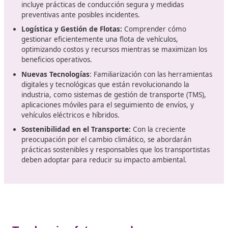
y viajeros por carretera, ya que asegura que cumplen 
normativa vigente y las mejores prácticas del sector.
Desde la implementación de regulaciones más estricta
seguridad vial y sostenibilidad, e
l curso ha evoluciona
para incluir contenidos que abordan los desafíos
contemporáneos de la industria.
Contenidos del curso: ¿Qué
aprenderás?
Los cursos para obtener el título de competencia profe
de transporte se diseñan cuidadosamente para
abarca
amplia gama de temas relevantes
. Algunos de los
contenidos clave que se abordarán incluyen: