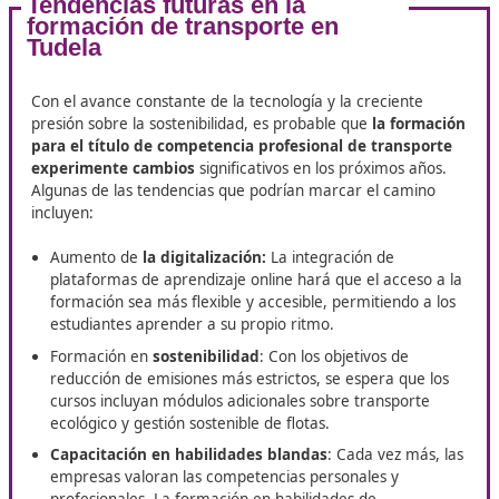
Normativa del Transporte: Conocimiento de
las leye
regulaciones
que rigen el transporte por carretera
España y Europa.
Seguridad Vial
: Estrategias para asegurar la seguri
tanto del conductor como de los pasajeros o la carga
incluye prácticas de conducción segura y medidas
preventivas ante posibles incidentes.
Logística y Gestión de Flotas:
Comprender cómo
gestionar eficientemente una flota de vehículos,
optimizando costos y recursos mientras se maximiza
beneficios operativos.
Nuevas Tecnologías
: Familiarización con las herra
digitales y tecnológicas que están revolucionando la
industria, como sistemas de gestión de transporte (
aplicaciones móviles para el seguimiento de envíos, 
vehículos eléctricos e híbridos.
Sostenibilidad en el Transporte:
Con la creciente
preocupación por el cambio climático, se abordarán