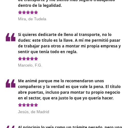
Aumento de
la digitalización:
La integración de
plataformas de aprendizaje online hará que el acces
formación sea más flexible y accesible, permitiendo 
estudiantes aprender a su propio ritmo.
Formación en
sostenibilidad
: Con los objetivos de
reducción de emisiones más estrictos, se espera que
cursos incluyan módulos adicionales sobre transpor
ecológico y gestión sostenible de flotas.
Capacitación en habilidades blandas
: Cada vez má
empresas valoran las competencias personales y
profesionales. La formación en habilidades de
comunicación, resolución de conflictos y liderazgo s
volverá fundamental para quienes buscan avanzar e
carreras en el sector del transporte.
Adaptación a nuevas normativas
: Dada la velocid
la que cambian las leyes y regulaciones, los progra
formación deberán ser ágilmente ajustados para