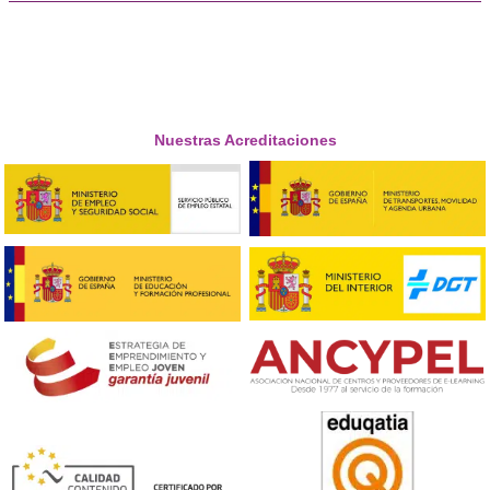
❝
vez que lo aprobé me di cuenta de que me di
confianza en mi trabajo. Aprendes cosas útile
verdad sobre gestión y normativa.





Mari Carmen, 45 años
Respondemos tus dudas sobre el t
de Competencia Profesional para
Transporte en Tudela
¿Qué es el título de Competencia Profesional para el
Transporte y para qué sirve?
Es un certificado oficial obligatorio para poder trabaja