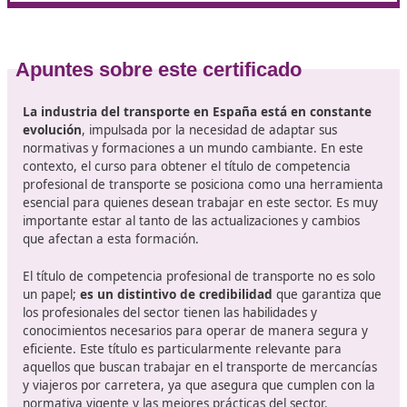
incluyen cursos presenciales, semipresenciales y online
Además,
los solicitantes deben superar un examen
teórico y práctico
, que evalúa sus conocimientos sobr
normativa del transporte, logística, seguridad y gestió
empresas de transporte. Poco a poco, se espera que e
evaluación se ajuste para reflejar las últimas normativ
tecnologías emergentes, asegurando que los futuros
profesionales estén completamente preparados para
enfrentar los retos del sector.
¿Cómo superar este examen con facilidad? Lo mejor e
elegir un curso como la formación online de 110 hora
te ofrecemos en DAC docencia. Consúltanos sin
compromiso.