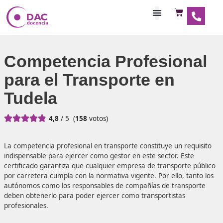
Habilitaciones Doce
Competencia Profesio
para el Transporte en
Tudela





4,8
/ 5
(
158
votos)
La competencia profesional en transporte constituye un r
indispensable para ejercer como gestor en este sector. Es
certificado garantiza que cualquier empresa de transport
por carretera cumpla con la normativa vigente. Por ello, t
autónomos como los responsables de compañías de trans