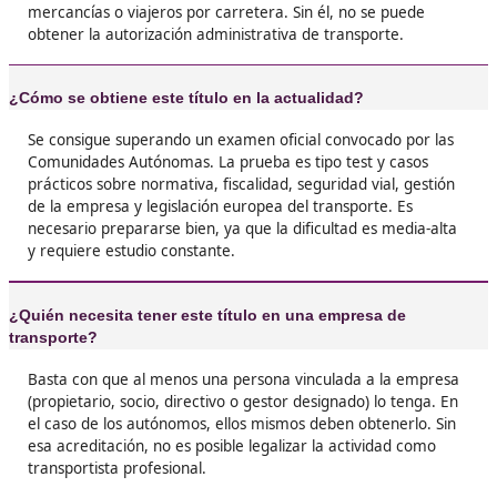
❝
Si quieres dedicarte de lleno al transporte, no 
dudes: este título es la llave. A mí me permiti
de trabajar para otros a montar mi propia em
sentir que tenía todo en regla.





Marcelo, F.G.
❝
Me animé porque me lo recomendaron unos
compañeros y la verdad es que vale la pena. El
abre puertas, incluso para montar tu propio n
en el sector, que era justo lo que yo quería hac





Jesús, de Madrid
Al principio lo veía como un trámite pesado, 