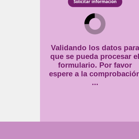
ada al transporte tiene
Consentimiento
portista de forma
Estoy de acuerdo con
la
*
Validando lo
que se pueda
formulario
espere a la 
..