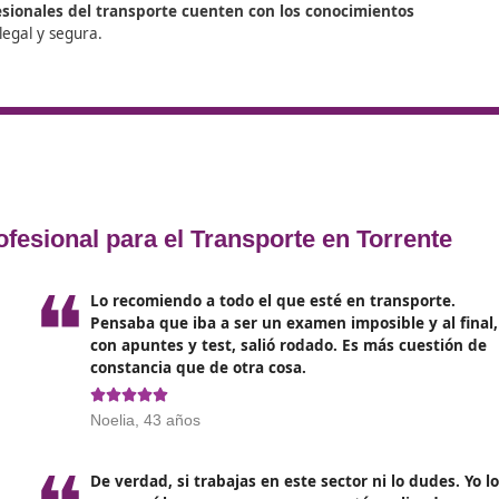
 basa en el
programa establecido en el anexo I, parte I,
mas comunes que deben cumplirse para ejercer la profesión
mo de viajeros. Las materias incluidas en esta prueba abar
fesión, organizados en las siguientes áreas:
amentales relacionados con las obligaciones y responsabilid
to del transporte.
obre actividades comerciales aplicable al sector del transp
as relaciones laborales y los derechos y deberes de trabaja
vante, incluidas obligaciones tributarias y su impacto en la 
todos para administrar eficientemente los recursos económ