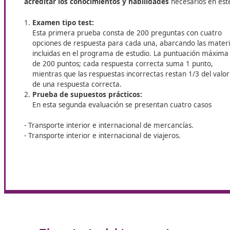
¿Estás en Torrente y quieres dar un paso más en tu futu
para el Transporte
, pensado para ayudarte a crecer en 
tu preparación como transportista.
Sobre el examen a superar
El certificado de competencia profesional para el t
acreditar los conocimientos y habilidades
necesar
Examen tipo test:
Esta primera prueba consta de 200 preguntas co
opciones de respuesta para cada una, abarcando
incluidas en el programa de estudio. La puntuac
de 200 puntos; cada respuesta correcta suma 1 
mientras que las respuestas incorrectas restan 1/
de una respuesta correcta.