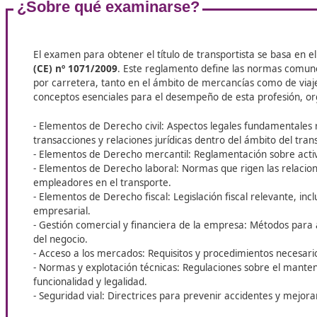
artificial y el big data. Así, los futuros conductores,
gestores y operadores de transporte estarán mej
preparados para contribuir a un sector más
eficiente y sostenible.