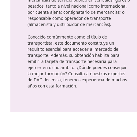
sobre Ordenación de los Transport
para
obtener una autorización d
s
público de viajeros en autobús 
ad
en vehículos que superen los 3.500
imprescindible cumplir con el requ
as
competencia profesional para el t
19
lo establece el artículo 43.2 de la
es
Las personas o empresas interesad
cabo estos servicios deben demos
título de competencia profesional
gestor que pueda acreditar dicha
aportando el mencionado título.
La capacitación profesional es u
oficial
que reconoce a quien lo po
desempeñarse en actividades como
el
mercancías de servicio público en 
ia
pesados, tanto a nivel nacional co