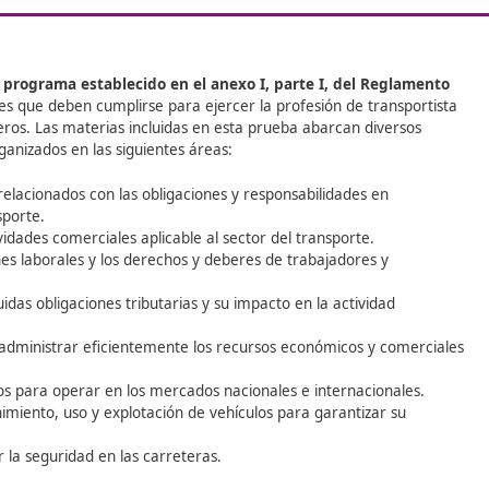
por cuenta ajena; consignatario d
or
responsable como operador de tr
(almacenista y distribuidor de mer
Conocido comúnmente como el tít
transportista, este documento con
requisito esencial para acceder a
transporte. Además, su obtención 
emitir la tarjeta de transporte ne
ejercer en dicho ámbito. ¿Dónde 
la mejor formación? Consulta a nu
de DAC docencia, tenemos experi
años con esta formación.