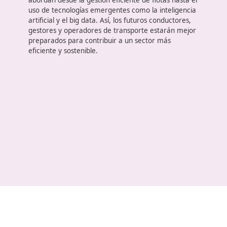
España se enfrenta a una serie de retos y
oportunidades
. La globalización y la digitalización
están transformando la manera en que operan la
empresas de logística y transporte. La sostenibilid
se ha convertido en un objetivo primordial,
impulsando a las organizaciones a adoptar práctic
más ecológicas. Además, la pandemia de COVID-
cambió las dinámicas laborales y de movilidad, lo
que ha llevado a una mayor demanda de solucion
innovadoras.
En este nuevo panorama,
los profesionales del
transporte deben estar equipados
con las
competencias necesarias para afrontar estos
desafíos. Los cursos para adquirir el título de
competencia profesional de transporte en España
han evolucionado para incluir contenidos que
abordan desde la gestión eficiente de flotas hasta 
uso de tecnologías emergentes como la inteligenc