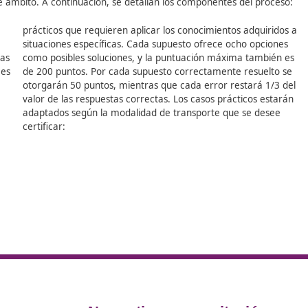
ro profesional? En DAC Docencia te ofrecemos el curso de
C
este ámbito. Con esta formación podrás abrir nuevas puert
ransporte se obtiene mediante la
aprobación de dos prueb
ios en este ámbito. A continuación, se detallan los compon
prácticos que requieren aplicar los conocim
n cuatro
situaciones específicas. Cada supuesto ofr
 las materias
como posibles soluciones, y la puntuación
ión máxima es
de 200 puntos. Por cada supuesto correcta
punto,
otorgarán 50 puntos, mientras que cada er
3 del valor
valor de las respuestas correctas. Los caso
adaptados según la modalidad de transpor