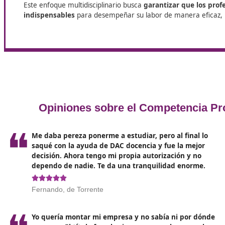
¿Sobre qué examinarse?
El examen para obtener el título de transportista se
(CE) nº 1071/2009
. Este reglamento define las nor
por carretera, tanto en el ámbito de mercancías co
conceptos esenciales para el desempeño de esta pro
- Elementos de Derecho civil: Aspectos legales fund
transacciones y relaciones jurídicas dentro del ámbi
- Elementos de Derecho mercantil: Reglamentación s
- Elementos de Derecho laboral: Normas que rigen l
empleadores en el transporte.
- Elementos de Derecho fiscal: Legislación fiscal rele
empresarial.
- Gestión comercial y financiera de la empresa: Mé
del negocio.