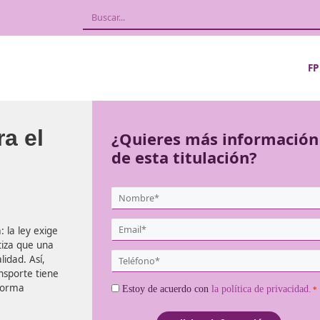
l para el
¿Quieres más
de esta titula
{user:display_name}
*
Email
xperiencia: la ley exige
*
isito garantiza que una
Teléfono
de la legalidad. Así,
*