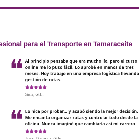
ional se encuentra regulada en el A
nexo II del Real Decre
ey de Ordenación de los Transportes Terrestres. Esta norma
5 de febrero.
ones educativas:
 a cabo mediante medios electrónicos proporcionados por e