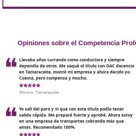
Sobre los requisitos necesarios
La obtención del certificado de competencia profes
de septiembre
, que aprueba el Reglamento de la L
actualizada mediante el Real Decreto 70/2019, de 1
Requisitos académicos
Se exige contar con alguna de las siguientes titulaci
- Título de Bachiller o equivalente.
- Técnico de grado medio.
- Técnico de grado superior.
- Cualquier título universitario de grado o posgrado.
Modalidad del examen
El examen será exclusivamente escrito y se llevará