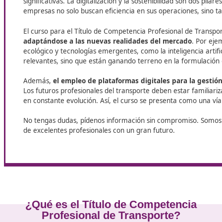
En DAC Docencia, te ayudamos a obtener el certificado 
abrirá nuevas oportunidades laborales para el transportis
Cambios y tendencias en el sector
transporte
Según avanzamos en el mundo tecnológico,
el sec
significativas. La digitalización y la sostenibilidad 
empresas no solo buscan eficiencia en sus operacio
El curso para el Título de Competencia Profesional
adaptándose a las nuevas realidades del merca
ecológico y tecnologías emergentes, como la inteligen
relevantes, sino que están ganando terreno en la for
Además,
el empleo de plataformas digitales para 