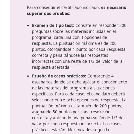
r familiarizados con estos sistemas para ser competitivos e
omo una vía para adquirir estas competencias técnicas esenc
iso. Somos DAC docencia y tenemos una amplia experienci
ia
Contenido de los exám
Para conseguir el certificado indi
superar dos pruebas
:
e
Examen de tipo test
: Consist
as