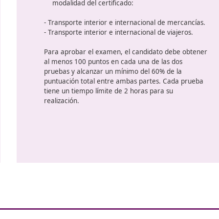
preguntas sobre las materias in
de
programa, cada una con 4 opci
respuesta. La puntuación máxi
puntos, otorgándose 1 punto p
ón
correcta y penalizándose las re
 y
incorrectas con una resta de 1/3
respuesta acertada.
Prueba de casos prácticos:
Co
escenarios donde se debe aplic
de las materias del programa a
específicas. Para cada caso, el
seleccionar entre ocho opcione
puntuación máxima es también 
asignando 50 puntos por cada r
correcta y aplicando una penali
valor por cada respuesta incorr
prácticos estarán diferenciados
modalidad del certificado: