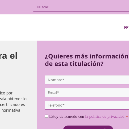
l para el
¿Quieres más
de esta titula
ite
{user:display_name}
*
Email
sporte público por
*
esa, necesita obtener lo
Teléfono
rte. Este certificado es
*