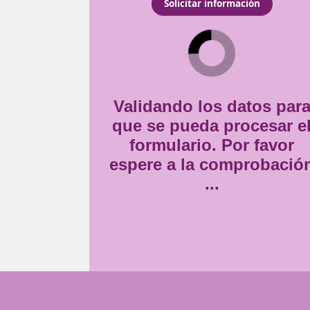
mplir con la normativa
Consentimiento
Estoy de acuerdo con
la
*
Validando lo
que se pueda
formulario
espere a la 
..