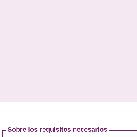
en España
. Se requiere tanto para el transporte 
mercancías como para el transporte de viajeros.
Este título asegura que los profesionales cuenten
con los conocimientos necesarios sobre la legislaci
vigente, la gestión del transporte, la seguridad vial
las normas medioambientales.