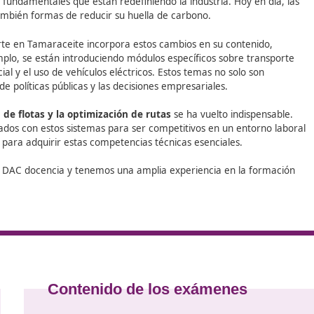
de
Competencia Profesional para el Transporte
en Tamaracei
ta.
tor del transporte en España está experimentando tran
son dos pilares fundamentales que están redefiniendo la indust
nes, sino también formas de reducir su huella de carbono.
 de Transporte en Tamaraceite incorpora estos cambios en s
do
. Por ejemplo, se están introduciendo módulos específicos
cia artificial y el uso de vehículos eléctricos. Estos temas 
mulación de políticas públicas y las decisiones empresarial
la gestión de flotas y la optimización de rutas
se ha vuel