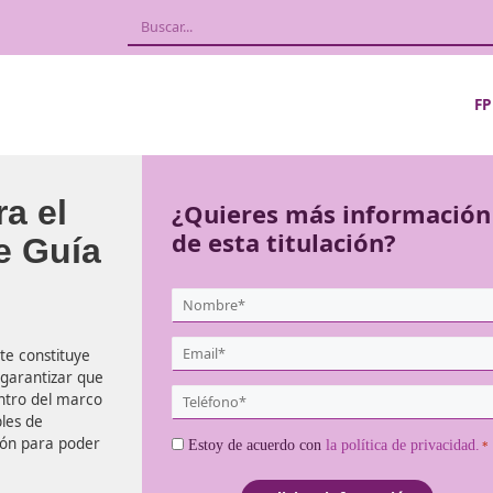
l para el
¿Quieres más
de esta titula
ría de Guía
{user:display_name}
*
Email
el transporte constituye
*
ransporte y garantizar que
Teléfono
ra opere dentro del marco
*