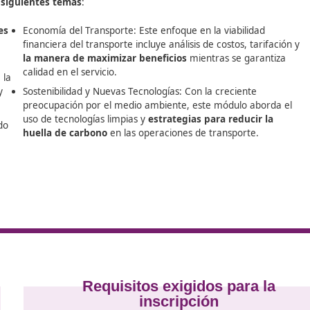
e
Competencia Profesional para el Transporte
, una formac
transporte. Este programa resulta fundamental para increm
 profesional de transporte en España está diseñado para ser 
ran en los siguientes temas
:
regulaciones
Economía del Transporte: Este enfoque en l
 como las
financiera del transporte incluye análisis de
la manera de maximizar beneficios
mient
calidad en el servicio.
enden sobre la
n de flotas y
Sostenibilidad y Nuevas Tecnologías: Con la
preocupación por el medio ambiente, este
uso de tecnologías limpias y
estrategias pa