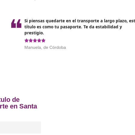
á un papel fundamental
en el futuro del sector. Se esper
ente y utilicen vehículos eléctricos o híbridos, lo que req
nuevos profesionales.
rmado la movilidad en muchas ciudades, llevando a
un aum
ar-sharing. Los cursos de competencia profesional de transp
do a los estudiantes para adaptarse a un entorno en const
ofesional para el Transporte en Sant