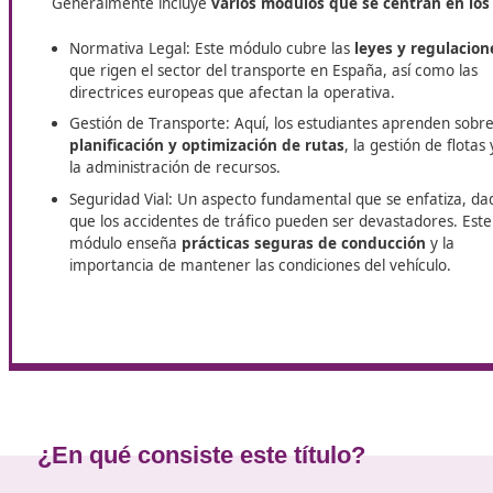
En Santa María de Guía, DAC Docencia ofrece el curso d
buscan consolidar o ampliar su carrera en el sector del 
laborales y adquirir una preparación sólida y reconocida.
Módulos y estructura de temas
El curso para la obtención del título de competencia
Generalmente incluye
varios módulos que se cent
Normativa Legal: Este módulo cubre las
leyes y 
que rigen el sector del transporte en España, así
directrices europeas que afectan la operativa.
Gestión de Transporte: Aquí, los estudiantes apr
planificación y optimización de rutas
, la gestió
la administración de recursos.