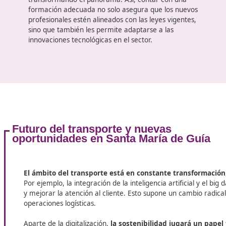
obtener el título de competencia profesional de
transporte es esencial.
Obtener el título de competencia profesional de
transporte no es solo una formalidad;
es una
exigencia legal
que garantiza que todos los
conductores y operadores de transporte cumplen
con estándares específicos de formación y
conocimiento. Este curso proporciona a los
estudiantes una comprensión integral de las
normativas del sector, la gestión de la seguridad
vial, y la eficiencia económica necesaria para
operar vehículos en diferentes modalidades de
transporte.
La digitalización de los procesos logísticos
y el
enfoque hacia un transporte sostenible están
transformando el panorama. Así, contar con una
formación adecuada no solo asegura que los nuev