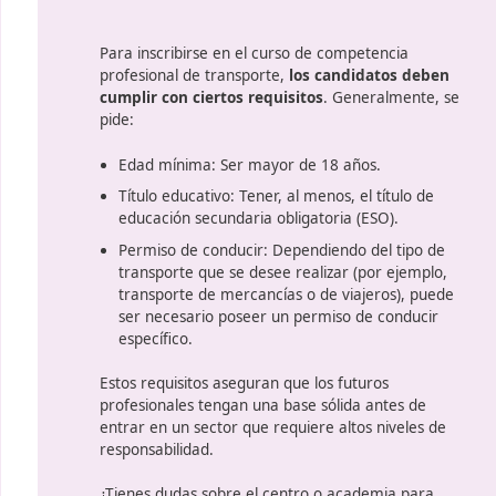
nfatiza, dado
huella de carbono
en las operaciones de t
dores. Este
ón
y la
culo.
Requisitos exigido
inscripció
Para inscribirse en el curso de c
profesional de transporte,
los ca
cumplir con ciertos requisitos
. 