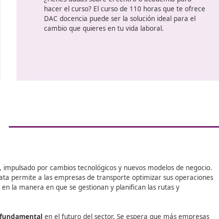
pide:
Edad mínima: Ser mayor de 18 
Título educativo: Tener, al menos
educación secundaria obligatori
Permiso de conducir: Dependien
transporte que se desee realiza
transporte de mercancías o de 
ser necesario poseer un permis
específico.
Estos requisitos aseguran que los 
profesionales tengan una base sól
entrar en un sector que requiere a
responsabilidad.
¿Tienes dudas sobre el centro o 
hacer el curso? El curso de 110 ho
os