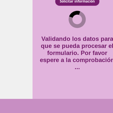
s responsables de
Consentimiento
a capacitación para poder
Estoy de acuerdo con
la
*
Validando lo
que se pueda
formulario
espere a la 
..