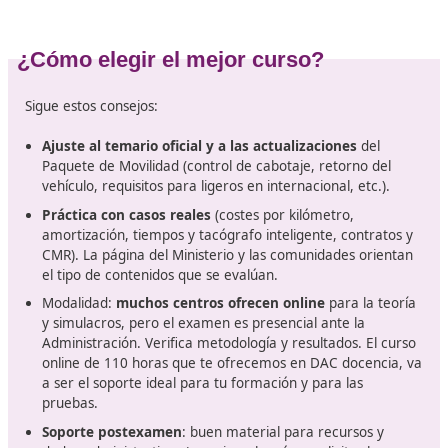
económica y financiera, derecho laboral y comercial, a
como casos prácticos de planificación y costes. La pru
oficial la convocan y organizan las Comunidades Autó
siguiendo las bases del Anexo II del ROTT (Real Decret
1211/1990) y sus modificaciones; el Ministerio centrali
información y criterios. Transportes
El formato exacto puede variar por comunidad
, per
incluir un test amplio y supuestos prácticos de gestión
referencia, algunas comunidades publican calendarios
anuales con periodos de examen a lo largo de 2025, l
permite planificar el estudio con tiempo. Consulta sie
territorio: por ejemplo, Castilla-La Mancha detalla en 
oficial las ventanas de pruebas previstas; otras comun
hacen algo similar.