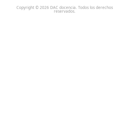
Centro de referencia nacional en la formación de profe
un programa innovador para expertos docentes especia
DAC docencia
Alumnos
Sobre Nosotros
Campus Online
Centros
Preguntas Frecuentes
Acreditaciones y
Docencia de la Formac
Homologaciones
Profesional para el Em