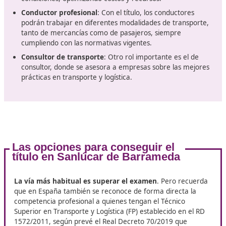
Soporte postexamen
: buen material para recursos 
dudas administrativas (por ejemplo, cómo solicitar la
licencia comunitaria si vas a operar internacionalme
con ligeros). Transportes
Oportunidades laborales tras obten
título en Sanlúcar de Barrame
Una vez que los profesionales logran obtener el título d
competencia profesional de transporte, se encuentran
un
panorama lleno de oportunidades
. Algunas de las 
laborales más comunes incluyen:
Gestor de transporte
: En este rol, los profesionales
responsables de planificar, coordinar y supervisar las
operaciones de transporte, asegurando el cumplimi