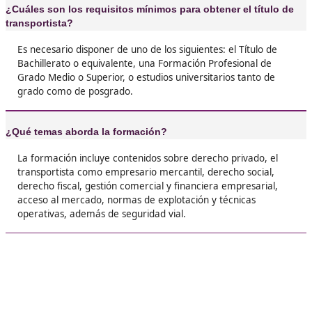
inspecciones ni papeleos raros. Es un alivio s
todo está en regla y que puedo mover mi neg
tranquilo.





Mirta, 43 años
❝
Lo mejor es que no solo te da el papel, tambié
aprendes un montón sobre cómo llevar la emp
Yo entré pensando en aprobar y salir corriendo
terminé aplicando lo aprendido en mi día a día





Nerea, G.L.
❝
Si estás dudando, hazlo. Es inversión de tiempo
pero las puertas que se abren después lo co
Yo pasé de estar atascado en trabajos tempora
tener mi propio proyecto en el transporte.