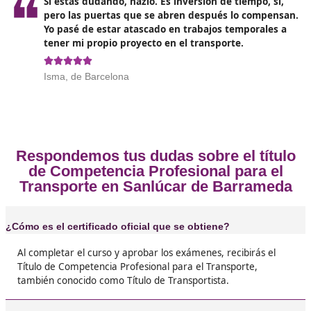
Opiniones sobre el Competenc
Profesional para el Transporte 
Sanlúcar de Barrameda
❝
Yo me lo saqué el año pasado con DAC docenci
me arrepiento nada. Pensaba que iba a ser un
pero al final fue más fácil de lo que creía y ah
puedo currar por mi cuenta sin depender de n





José Julio, de Sanlúcar
❝
La verdad, tenía mis dudas, pero con el título
competencia profesional ya no me preocupo d