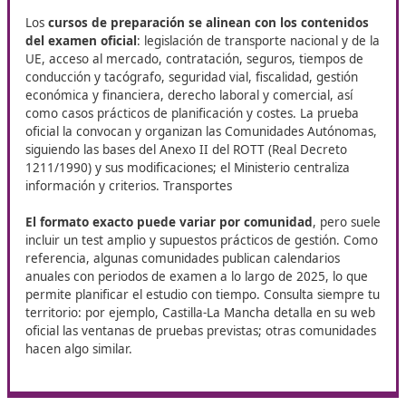
habilidades necesarias en el ámbit
transporte.
¿Vives en Sanlúcar de Barrameda? Entonces no te pierdas
de
Competencia Profesional para el Transporte
que org
DAC Docencia. Es la ocasión perfecta para dar un impulso
carrera, sumar nuevas opciones de trabajo y mejorar tus
competencias en un sector con gran proyección.
¿Qué aprenderás en un curso
serio (y qué te pedirán en el
examen)?
Los
cursos de preparación se alinean con los conten
del examen oficial
: legislación de transporte nacional 
UE, acceso al mercado, contratación, seguros, tiempo
conducción y tacógrafo, seguridad vial, fiscalidad, gest