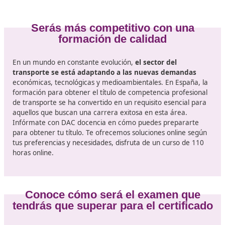
vehículo. El título de competencia profesional es, por l
tanto, una certificación que valida que el individuo tien
conocimiento necesario en áreas como la gestión de l
carga, la seguridad vial, la normativa legal y la eficienc
energética.
Además, poco a poco se espera que
la movilidad
sostenible adquiera una mayor prominencia
, con u
enfoque en reducir la huella de carbono del transporte
significa que la formación en estos aspectos será aún
relevante. Los alumnos deberán familiarizarse con las
normativas vigentes y las mejores prácticas en el tran
ecológico, asegurando que estén listos para un merca
laboral en transformación.