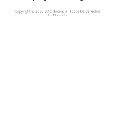
Centro de referencia nacional en la formación de profe
un programa innovador para expertos docentes especia
DAC docencia
Alumnos