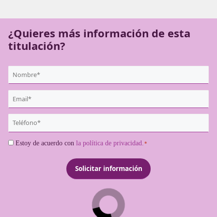
empresario del sector está legalmente obligado a acredit
competencia para ejercer su actividad.
¿Quieres más información de es
titulación?
{user:display_name}
*
Email
*
Teléfono
*
Consentimiento
Estoy de acuerdo con
la política de privacidad.
*