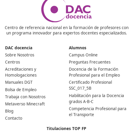
reconocido como el mejor centro formativo por antigu
alumnos. Una vez completada la formación, podrás
presentarte al examen de evaluación. Si apruebas, reci
tu título oficial que te habilitará para ejercer en el sect
transporte.
¿Tengo obligación de tener este título?
Es necesario contar con el Título de Competencia Profe
para el Transporte, también conocido como Título de
Transportista, en las empresas que se dedican al trans
de mercancías con autorización de servicio público par
vehículos que superen los 3500 kg de MMA, así como e
aquellas con autorizaciones MDL para vehículos de má
2500 kg de MMA que realicen operaciones internaciona
dentro de la UE. Asimismo, este título resulta indispens
para obtener la licencia de servicio público destinada al
transporte de viajeros, siempre que el vehículo cuente 