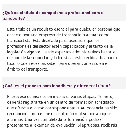
ahora tengo más posibilidades laborales. ¡No l
dudes, es una gran inversión!





Fuensanta, de San Fernando
❝
Al principio pensé que era un trámite más, per
del curso con una perspectiva totalmente dif
sobre el transporte. Ahora entiendo los desafí
sector y cómo manejarlos. 100% recomendable





Gabriel, de Palencia
❝
Empecé el curso porque necesitaba el título p
abrir mi propia empresa de transporte. No so
ayudó a obtener el título, sino que también hi
contactos valiosos en el camino. Vale la pena 
minuto.