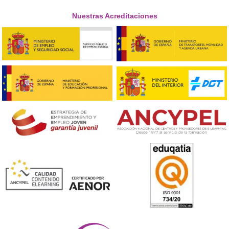
¿Qué es el título de competencia profesional para el
transporte?
Este título es un requisito esencial para cualquier pers
desee dirigir una empresa de transporte o actuar com
transportista. Está diseñado para asegurar que los
profesionales del sector estén capacitados y al tanto de
legislación vigente. Desde aspectos administrativos hast
gestión de la seguridad y la logística, este certificado 
todo lo que necesitas saber para operar con éxito en e
ámbito del transporte.
¿Cuál es el proceso para inscribirse y obtener el títul
El proceso de inscripción involucra varias etapas. Prime
deberás registrarte en un centro de formación acredi
que ofrezca el curso correspondiente. DAC docencia ha