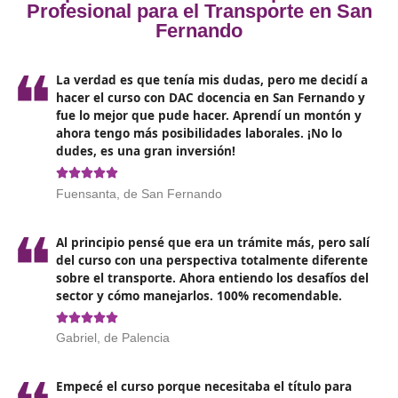
asumes directamente la responsabilidad por cualquier
incumplimiento que esta pueda cometer. Esto puede ll
que te enfrentes a procesos legales en caso de
irregularidades, ya que tu nombre queda vinculado a l
operaciones de la empresa.
Además,
el impacto en las gestiones administrativa
titular del título es significativo.
Cualquier anomalía
incumplimientos en el contrato o irregularidades en la
organización de horas laborales, puede derivar en san
administrativas. Estas recaen directamente sobre el tit
del permiso, pudiendo resultar en la suspensión de tu
acreditación como transportista por un período de has
meses. Durante este tiempo, te verías impedido tanto
operar como transportista como de alquilar nuevamen
título.
Por otro lado,
las compañías transportistas también
sujetas a consecuencias económicas
si se detectan 