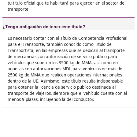





Mari Cruz, 38 años
❝
Me encantó el curso, súper interactivo y práct
Además, la gente que conocí ahí era genial. Si
pensando en hacerlo, ¡hazlo! Te abrirá muchas
puertas en el mundo laboral.





Susana J.L.
Respondemos tus dudas sobre el t
de Competencia Profesional para
Transporte en San Fernando