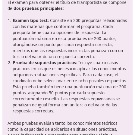
Serás más competitivo con un
formación de calidad
En un mundo en constante evolución,
el sector del
transporte se está adaptando a las nuevas demand
económicas, tecnológicas y medioambientales. En Espa
formación para obtener el título de competencia profe
de transporte se ha convertido en un requisito esencia
aquellos que buscan una carrera exitosa en esta área.
Infórmate con DAC docencia en cómo puedes prepara
para obtener tu título. Te ofrecemos soluciones online
tus preferencias y necesidades, disfruta de un curso d
horas online.
Conoce cómo será el examen q
tendrás que superar para el certif