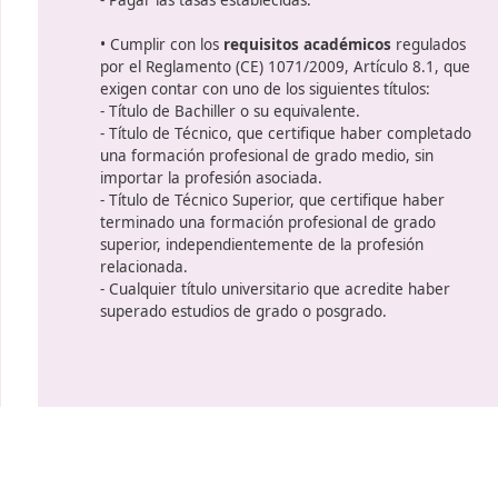
al
Condiciones y requis
inscripció
Para conseguir el certificado de 
o
profesional en el transporte,
es n
con los siguientes pasos
:
•
Aprobar el examen de compete
relacionado con el transporte.
ue
• Satisfacer los
requisitos admini
ellos:
- Presentar el formulario de solici
correspondiente.
- Acreditar residencia en la com
s
donde se realizará el examen.
- Pagar las tasas establecidas.