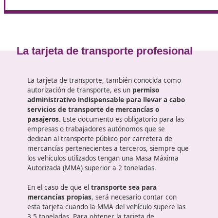
Prueba de supuestos prácticos
: Esta parte incl
resolución de 4 casos prácticos que exigen aplicar
conocimientos del programa a situaciones concre
Ambas pruebas están diseñadas para verificar tanto 
transporte.
¿Tienes temor a estas pruebas? Si eliges a DAC doce
proceso, con una formación cómoda sin moverte de c