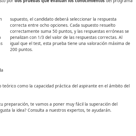
abadell, DAC Docencia te ofrece el curso de
Competencia Pr
as a más oportunidades laborales, mejora tu perfil profesi
!
que
está compuesto por
dos pruebas que evalúan los conocimi
eguntas con
supuesto, el candidato deberá seleccionar 
a prueba,
correcta entre ocho opciones. Cada supues
s que las
correctamente suma 50 puntos, y las respu
acertada. La
penalizan con 1/3 del valor de las respuesta
as preguntas
igual que el test, esta prueba tiene una v
a.
200 puntos.