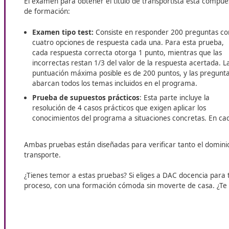
¿Quieres avanzar en tu carrera como transportista? En S
Transporte
: una formación esencial que te abre las puert
cumplir con los requisitos del sector. ¡Invierte en tu futuro
¿Conoces el examen que tendrás 
superar?
El examen para obtener el título de transportista 
de formación:
Examen tipo test:
Consiste en responder 200 pr
cuatro opciones de respuesta cada una. Para est
cada respuesta correcta otorga 1 punto, mientra
incorrectas restan 1/3 del valor de la respuesta 
puntuación máxima posible es de 200 puntos, y l
abarcan todos los temas incluidos en el program