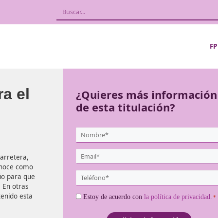
l para el
¿Quieres más
de esta titula
{user:display_name}
*
Email
porte por carretera,
*
lo que se conoce como
Teléfono
es obligatorio para que
*