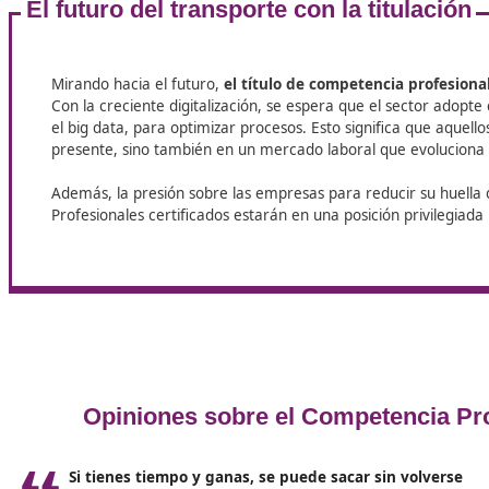
f
u
nda
men
t
a
le
s:
a
cr
e
d
it
a
r
honorabilidad
,
s
er españ
o ciudadano de
un país miembro de
la U
nión
Europea
con residencia en
el territorio, disponer 
personalidad física o jurídica
,
y
e
star
r
e
gis
t
r
a
do
en
la Seguridad Social
para ejercer esta actividad
profesional
.