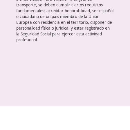
La tarjeta de transporte profesion
La tarjeta de transporte
,
también
conocida como
autorización de transporte
,
es un
pe
r
m
i
s
o
a
d
m
in
i
str
a
t
i
v
o
i
ndi
s
pe
ns
a
bl
e para l
lev
a
r
a
cab
servicios
de
t
ra
ns
p
o
r
te
de mercancías o
p
a
sa
jeros
. Es
te
d
o
cumen
to
es obligatorio
para
l
as
empresas o
tr
a
baja
d
o
re
s
autónomos
que se
dedican al transporte público por carretera de
mercancías
p
e
rtenecientes
a
terceros,
siempre
q
los vehículos utilizados tengan
una
M
asa
M
áxima
A
utorizada (MMA)
su
p
e
r
ior
a 2 toneladas.
En el caso de que
e
l
transporte sea para
mercancías propias
,
será
necesario contar con
esta
tarjeta
cuan
d
o
l
a MMA
d
e
l
vehículo
supere la
3,5 toneladas. Para obtener la tarjeta de
transporte
,
s
e
d
e
b
e
n
cumplir c
iert
o
s
req
u
i
s
itos