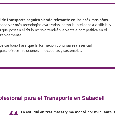
ol
• Cumplir con los
requisitos acad
por el Reglamento (CE) 1071/2009,
de
exigen contar con uno de los siguie
- Título de Bachiller o su equivalen
- Título de Técnico, que certifiqu
una formación profesional de grad
importar la profesión asociada.
- Título de Técnico Superior, que c
terminado una formación profesio
superior, independientemente de l
relacionada.
- Cualquier título universitario qu
superado estudios de grado o pos