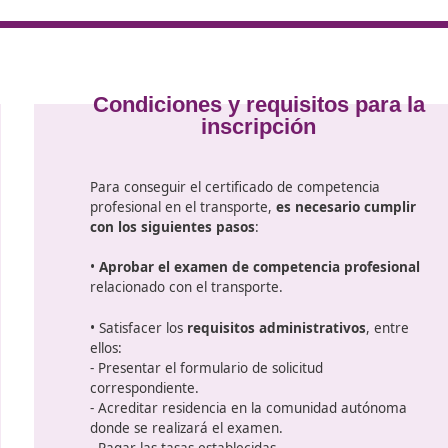
uye la
 los
tas. En cada
el dominio teórico como la capacidad práctica del aspirant
ncia para tu preparación, te vamos a poner muy fácil la su
asa. ¿Te gusta la idea? Consulta a nuestros expertos, te 