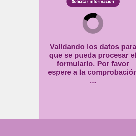
egalmente. En otras
Consentimiento
es haber obtenido esta
Estoy de acuerdo con
la
*
Validando lo
que se pueda
formulario
espere a la 
..