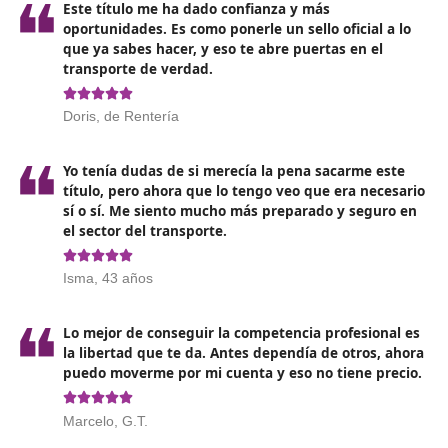
Sigue estos consejos:
Planifica por semanas
: reparte el temario en módu
fija metas de test (p. ej., 1.000 preguntas/semana la
primeras cuatro semanas).
Domina los cálculos: costes por kilómetro, prorrateo
amortizaciones, tiempos, sanciones; son el núcleo de
supuestos.
Entrena en “modo examen”
: 2 horas para 200 pre
exige ritmo y técnica (primero fáciles, marca dudos
vuelve al final).
Legislación a mano: prepara un resumen propio de
artículos clave (contratación, letras de porte, tiempo
tacógrafo, seguros).
Simula escenarios reales
: organiza un “cierre mens
ficticio de una pequeña flota para practicar costes,