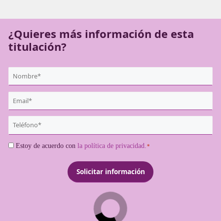
administradores de compañías transportistas tengan la ob
de obtenerlo antes de iniciar su actividad profesional.
¿Quieres más información de es
titulación?
{user:display_name}
*
Email
*
Teléfono
*
Consentimiento
Estoy de acuerdo con
la política de privacidad.
*