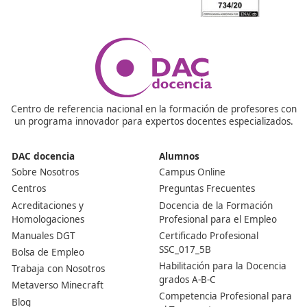
acceso al mercado, gestión de personal, responsabilida
seguros, y normas técnicas de los vehículos.
¿Cuál es la normativa de esta formación?
La base jurídica se encuentra en el Reglamento (CE)
1071/2009, que regula el acceso y ejercicio de la profe
transportista por carretera en la UE y obliga a las emp
designar al menos a un gestor que cumpla los requisito
honorabilidad y competencia profesional.
¿Por qué es tan importante tener la Competencia Prof
para el Transporte?
Porque sin este título no puedes ejercer como transpor
autónomo ni gestionar una empresa de transporte por
carretera en España. Es la base legal para poder traba