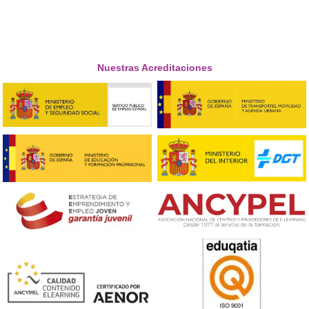
puedes dar el salto.





Abderramán, de Córdoba
Respondemos tus dudas sobre el t
de Competencia Profesional para
Transporte en Rentería
¿Cuáles son los contenidos del curso?
Para superar el examen, los cursos serios cubren mate
como: marco jurídico del transporte, contratación y
documentación, gestión económica y financiera, fiscali
seguridad vial y tiempos de conducción/descanso, tacó