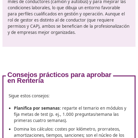
y la movilidad urbana indican que
los profesionales de
transporte serán clave en la transformación de la
industria
. Aquellos que obtengan este título no solo es
preparados para cumplir con los requisitos legales, sin
también jugarán un papel fundamental en la evolución 
sector.
¿Quién necesita el título?
Lo necesita el
gestor de toda empresa que ejerza
transporte público por carretera
(mercancías o viajero
reglamento europeo prevé excepciones para determi
microempresas y vehículos ≤3,5 t en transporte nacion
aunque atención: para internacional la UE ha ido
incorporando exigencias progresivas a partir de 2,5 t, 
conviene revisar cada caso y el tipo de servicio que pr