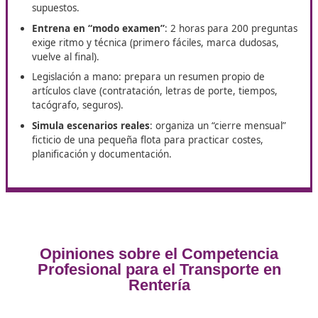
la empresa.
El título es una
palanca profesional en un sector con
demanda estructural
. El Ministerio de Transportes im
iniciativas para captar talento ante el déficit de decena
miles de conductores (camión y autobús) y para mejora
condiciones laborales, lo que dibuja un entorno favorab
para perfiles cualificados en gestión y operación. Aunq
rol de gestor es distinto al de conductor (que requiere
permisos y CAP), ambos se benefician de la profesional
y de empresas mejor organizadas.
Consejos prácticos para aprobar
en Rentería