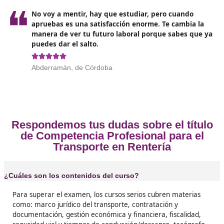
planificación y documentación.
Opiniones sobre el Competenc
Profesional para el Transporte 
Rentería
❝
Este título me ha dado confianza y más
oportunidades. Es como ponerle un sello oficial
que ya sabes hacer, y eso te abre puertas en e
transporte de verdad.





Doris, de Rentería