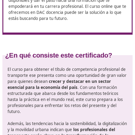
el máximo son 200 puntos.
Segunda prueba: 4 supuestos prácticos con 8 opcio
cada uno (casos de cálculo y normativa). Valoración
máxima 200 puntos y penalización similar (–1/3).
Criterios de aprobado habituales: al menos 50% en 
parte y 60% del total sumando ambas.
Varias comunidades han
digitalizado la experiencia
: 
Madrid, por ejemplo, el examen se realiza mediante
aplicación informática que selecciona aleatoriamente 
preguntas y los 4 supuestos del banco oficial. Además, f
dos horas por parte.
Por todo ello, si estás considerando un futuro en el
transporte, no dudes en informarte sobre las opciones
disponibles y dar el paso hacia una formación que te
empoderará en tu carrera profesional. El curso online