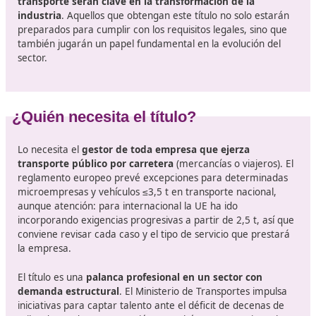
ofrecemos en DAC docencia puede ser la solución a lo
estás buscando para tu futuro.
¿En qué consiste este certificado?
El curso para obtener el título de competencia profesio
transporte ese presenta como una oportunidad de gra
para quienes desean
crecer y destacar en un sector
esencial para la economía del país
. Con una formaci
estructurada que abarca desde los fundamentos teóric
hasta la práctica en el mundo real, este curso prepara 
profesionales para enfrentar los retos del presente y d
futuro.
Además, las tendencias hacia la sostenibilidad, la digital