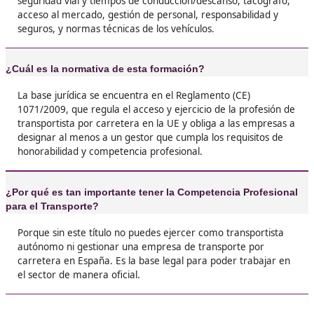
❝
Yo tenía dudas de si merecía la pena sacarme 
título, pero ahora que lo tengo veo que era ne
sí o sí. Me siento mucho más preparado y seg
el sector del transporte.





Isma, 43 años
❝
Lo mejor de conseguir la competencia profesio
la libertad que te da. Antes dependía de otros
puedo moverme por mi cuenta y eso no tiene 





Marcelo, G.T.
❝
No voy a mentir, hay que estudiar, pero cuan
apruebas es una satisfacción enorme. Te camb
manera de ver tu futuro laboral porque sabes