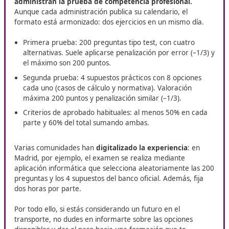
como profesional del transport
En Rentería, DAC Docencia te trae la formación que pue
transformar tu futuro: el curso de
Competencia Profesio
el Transporte
. Si quieres destacar en el sector y aumenta
posibilidades de empleo, este programa está diseñado pa
potenciar tus capacidades y darte las herramientas que n
para crecer.
¿Cómo es el examen?
En España, las
comunidades autónomas convocan y
administran la prueba de competencia profesional.
Aunque cada administración publica su calendario, el
formato está armonizado: dos ejercicios en un mismo d
Primera prueba: 200 preguntas tipo test, con cuatr
alternativas. Suele aplicarse penalización por error (