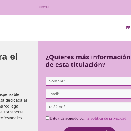
l para el
¿Quieres más
de esta titula
te
{user:display_name}
*
Email
quisito indispensable
*
 una empresa dedicada al
Teléfono
entro del marco legal.
*