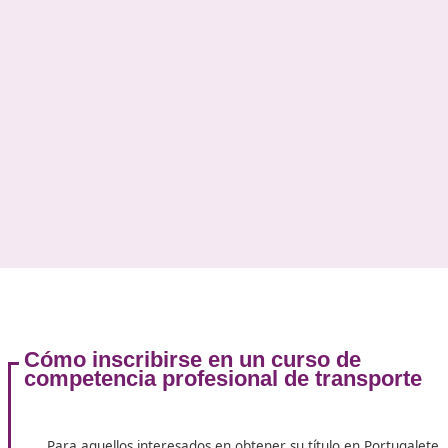
transporte cumplen con criterios específicos de
calidad, seguridad y eficiencia.
Desde su implementación, el objetivo ha sido
garantizar un alto estándar en el servicio y la
sostenibilidad del sector.
En un futuro próximo la
competencias requeridas se ampliarán
,
considerando aspectos innovadores como la
digitalización y la sostenibilidad medioambiental. P
lo tanto, los cursos actuales deben adaptarse a
estas nuevas exigencias.