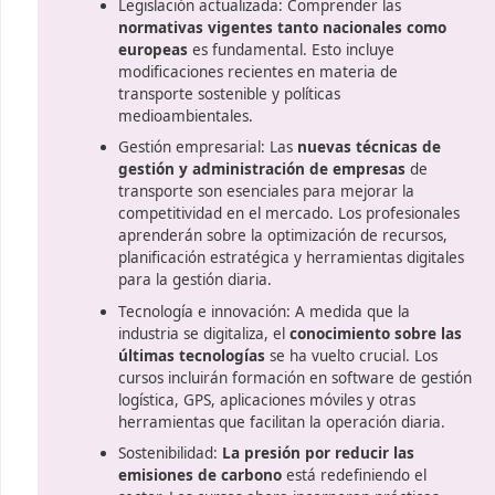
ilidades de superar el examen posterior? DAC docencia te o
te ayudarán.
o?
Temática del curso
El curso abarca temas como:
n
Legislación actualizada: Compr
a
normativas vigentes tanto na
europeas
es fundamental. Esto
modificaciones recientes en ma
transporte sostenible y políticas