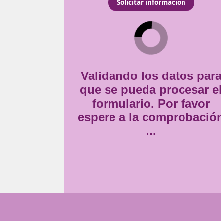
ociedades de transporte
Consentimiento
ortistas profesionales.
Estoy de acuerdo con
la
*
Validando lo
que se pueda
formulario
espere a la 
..