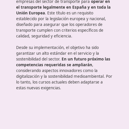
¿Dónde puedes realizar el curso con todas las posib
online de 110 horas, consulta a nuestros expertos, 
¿Sabes en qué consiste este títul
El título de competencia profesional de transporte
es un certificado que acredita a los conductores y
empresas del sector de transporte para
operar e
el transporte legalmente en España y en toda l
Unión Europea
. Este título es un requisito
establecido por la legislación europea y nacional,
diseñado para asegurar que los operadores de