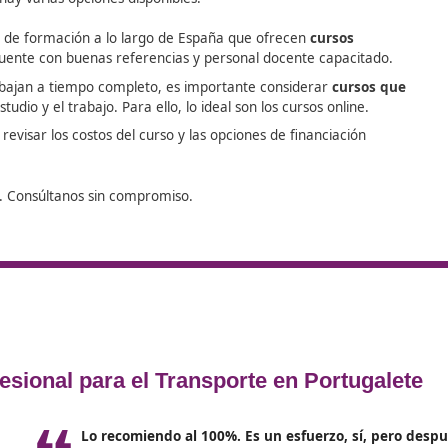
alternativas, como vehículos elé
así como estrategias para mini
ambiental.
Este enfoque multidimensional as
participantes no solo obtengan un t
también estén equipados con las h
necesarias para afrontar los retos
orte