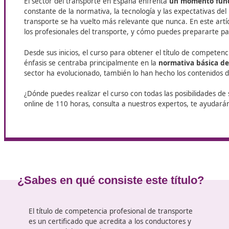
¿Vives en Portugalete? Entonces no dejes pasar la oportu
Transporte
, pensado para impulsar tu carrera en este sec
futuro como profesional del transporte.
El sector del transporte y su evol
Portugalete
El sector del transporte en España enfrenta
un mom
constante de la normativa, la tecnología y las expe
transporte se ha vuelto más relevante que nunca. En
los profesionales del transporte, y cómo puedes pr
Desde sus inicios, el curso para obtener el título d
énfasis se centraba principalmente en la
normativa 
sector ha evolucionado, también lo han hecho los co