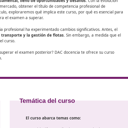
nidad que DAC Docencia tiene para ti: un curso de
Competen
tor. Con esta formación podrás abrirte a nuevas salidas lab
ución en
ento fundamental, lleno de oportunidades y desafíos
.
ctativas del mercado, obtener el título de competencia prof
 este artículo, exploraremos qué implica este curso, por q
epararte para el examen a superar.
e competencia profesional ha experimentado cambios significa
básica de transporte y la gestión de flotas
. Sin embargo
ntenidos del curso.