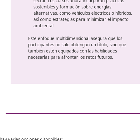
medioambientales.
Gestión empresarial: Las
nueva
gestión y administración de 
transporte son esenciales para 
competitividad en el mercado. 
s
aprenderán sobre la optimizaci
planificación estratégica y herr
para la gestión diaria.
or
Tecnología e innovación: A med
industria se digitaliza, el
conoci
últimas tecnologías
se ha vuelt
cursos incluirán formación en s
logística, GPS, aplicaciones móvi
herramientas que facilitan la op
Sostenibilidad:
La presión por r
emisiones de carbono
está red
sector. Los cursos ahora incorp
sostenibles y formación sobre e