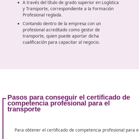
La competencia profesional en el transporte se
refiere a la
cualificación necesaria para llevar a
cabo actividades de transporte
público de viajer
en autobuses (a partir de 9 plazas, incluida la del
conductor) o transporte de mercancías en vehícul
con un peso mayor a 3.500 kg. Esta cualificación
también es conocida como capacitación profesion
en transporte.
Existen
tres formas principales de obtener esta
capacitación
:
Mediante la obtención del certificado de
competencia profesional, que habilita para
ejercer el transporte público de mercancías por
carretera o el transporte público de viajeros po
carretera.
A través del título de grado superior en Logístic
y Transporte, correspondiente a la Formación