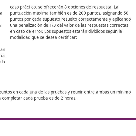
formarte con su curso de
Competencia Profesional para el
s garantías, mejorar su perfil profesional y acceder a más 
l Título
asencia
ben superar dos pruebas
:
as
caso práctico, se ofrecerán 8 opciones de 
ograma. Cada
puntuación máxima también es de 200 pun
untuación
puntos por cada supuesto resuelto correct
a respuesta
una penalización de 1/3 del valor de las re
puestas
en caso de error. Los supuestos estarán div
 de 1/3 del
modalidad que se desea certificar:
a se presentan