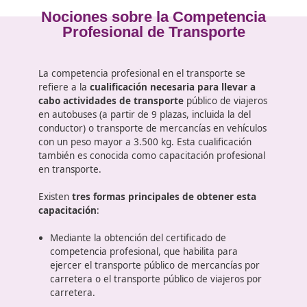
4 casos prácticos que exigen la aplicación de los
adquiridos en el programa a situaciones específi
- Transporte de mercancías, tanto interior como int
- Transporte de viajeros, tanto interior como interna
Para aprobar el examen, es necesario alcanzar al 
del 60% de la puntuación total posible. El tiempo 
Nociones sobre la Competenci
Profesional de Transporte