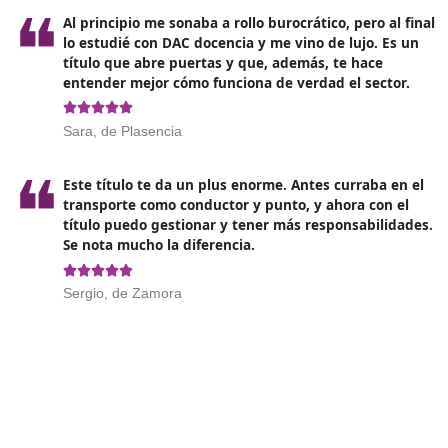
Para obtener el certificado de competencia profesio
•
Aprobar el examen
de competencia profesional re
• Cumplir con los
requisitos administrativos
, que 
- Presentar el formulario de solicitud correspondien
- Acreditar que resides en la comunidad donde plan
- Pagar las tasas establecidas.
•
Demostrar los requisitos académicos
establecido
alguno de los siguientes títulos:
- Título de Bachiller o equivalente.
- Título de Técnico, que certifique haber completad
- Título de Técnico Superior, que acredite haber su
que se refiera.
- Cualquier título que demuestre la finalización de 