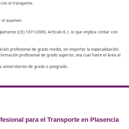
a nuestros expertos de DAC docen
mostraremos el camino a seguir y
un práctico curso Online.
o de