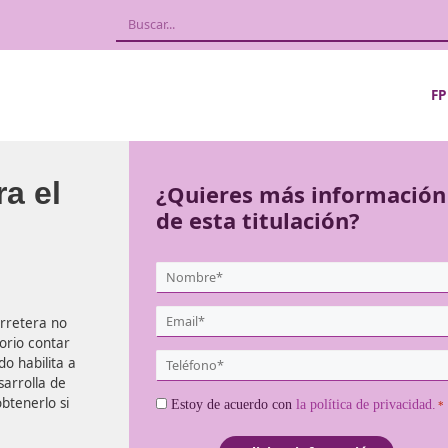
l para el
¿Quieres más
de esta titula
a
{user:display_name}
*
Email
cías por carretera no
*
: es obligatorio contar
Teléfono
 certificado habilita a
*