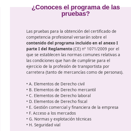
 conocimientos
cas. Para cada
ernacional.
cional.
menos 100 puntos en cada una de las pruebas y reunir ent
asignado para completar cada prueba es de 2 horas.
a
¿Conoces el progra
pruebas?