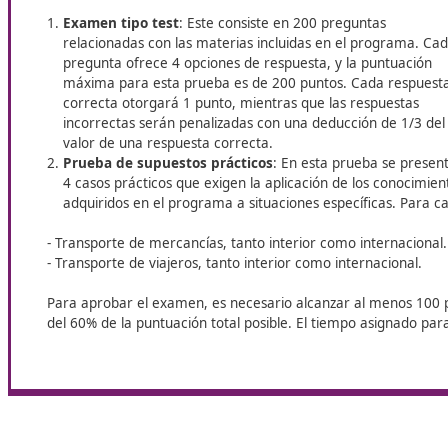
En Plasencia, DAC Docencia te ofrece la oportunidad de 
clave para quienes desean dedicarse al sector con mayore
Sobre los exámenes para obtener e
de Competencia Profesional en Pl
Para obtener el certificado correspondiente,
se de
Examen tipo test
: Este consiste en 200 pregunt
relacionadas con las materias incluidas en el pr
pregunta ofrece 4 opciones de respuesta, y la p
máxima para esta prueba es de 200 puntos. Cad
correcta otorgará 1 punto, mientras que las res
incorrectas serán penalizadas con una deducción
valor de una respuesta correcta.
Prueba de supuestos prácticos
: En esta prueb