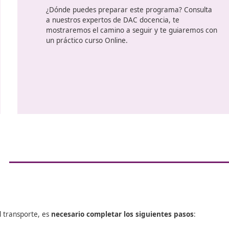
Las pruebas para la obtención del 
competencia profesional versarán
os
contenido del programa incluido
parte I del Reglamento
(CE) nº 1
os
que se establecen las normas com
las condiciones que han de cumpli
al
ejercicio de la profesión de transp
carretera (tanto de mercancías c
• A. Elementos de Derecho civil
• B. Elementos de Derecho mercan
• C. Elementos de Derecho laboral
• D. Elementos de Derecho fiscal
• E. Gestión comercial y financier
• F. Acceso a los mercados
• G. Normas y explotación técnica
r
• H. Seguridad vial
a
¿Dónde puedes preparar este pro