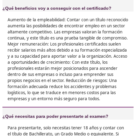
❝
transporte. Ahora gestiono mis rutas y mis tar
¡La libertad que me ha dado no tiene precio!





Julia, de Pinto
❝
Llevo toda la vida en el sector, pero sin el títu
podía hacer ciertas gestiones. Me preparé por
cuenta con test online, y en dos meses estaba
aprobado. Me quitó un peso de encima.





Damián, 32 años
❝
No tenía ni idea de transporte, pero hice un c
me presenté en abril. Saqué plaza y ya me es
llamando de empresas. Si yo pude empezar de
cualquiera puede.