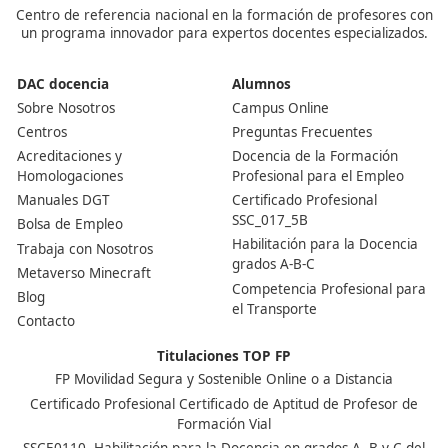
¿Qué necesitas para poder presentarte al examen?
Para presentarte, solo necesitas tener 18 años y conta
el título de Bachillerato, un Grado Medio o equivalente. 
tienes estudios extranjeros, asegúrate de homologarlo
hace falta experiencia previa en el sector, solo ganas d
prepararte bien y superar el examen oficial.
¿Por qué merece la pena sacarse el título?
Porque es obligatorio si quieres ser transportista profes
gestor de una empresa de transporte de mercancías o
viajeros. Además, te abre muchas puertas: contratos
mejores, más independencia como autónomo y más pu
favor si buscas financiación o ayudas para montar tu p
empresa.