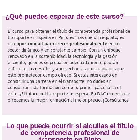
valoradas por las empresas que buscan reducir su h
de carbono.
Gestión de riesgos y emergencias
: La capacidad 
reaccionar adecuadamente ante imprevistos es
fundamental en este sector. Se incluirán simulacione
estudios de caso que prepararán a los participantes
manejar situaciones de crisis.
Uso de
tecnologías digitales
: El avance tecnológico
transporte es vertiginoso. El curso presentará
herramientas digitales, software de gestión de tran
y estrategias de optimización basadas en datos,
equipando a los alumnos con las competencias nece
para destacar en el ámbito laboral.