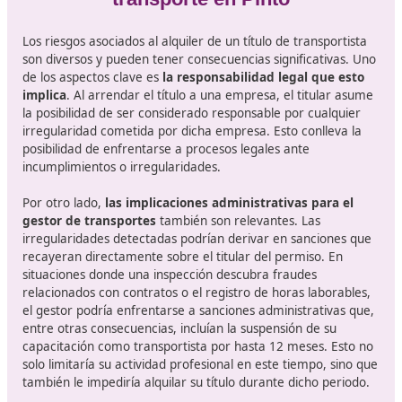
¿Qué puedes esperar de este curs
El curso para obtener el título de competencia profesio
transporte en España en Pinto es más que un requisito;
una
oportunidad para crecer profesionalmente
en u
sector dinámico y en constante cambio. Con un enfoq
renovado en la sostenibilidad, la tecnología y la gestión
eficiente, quienes se preparen adecuadamente podrán
enfrentar los desafíos y aprovechar las oportunidades 
este prometedor campo ofrece. Si estás interesado en
construir una carrera en el transporte, no dudes en
considerar esta formación como tu primer paso hacia 
éxito. ¡El futuro del transporte te espera! En DAC doce
ofrecemos la mejor formación al mejor precio. ¡Consúl
Lo que puede ocurrir si alquilas el 