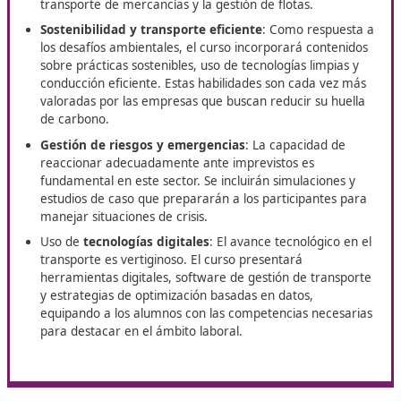
Con
DAC Docencia
inscríbete en el curso para el certific
Competencia Profesional para el Transporte
en Pinto; la 
que abre puertas a nuevas salidas laborales para cualquie
profesional del volante.
Conoce los módulos formativos
Normativa y legislación
vigente: Un profundo
conocimiento de las regulaciones tanto nacionales 
europeas es esencial. Los participantes aprenderán
las normativas relacionadas con la seguridad vial, el
transporte de mercancías y la gestión de flotas.
Sostenibilidad y transporte eficiente
: Como respu
los desafíos ambientales, el curso incorporará conte
sobre prácticas sostenibles, uso de tecnologías limpi
conducción eficiente. Estas habilidades son cada ve