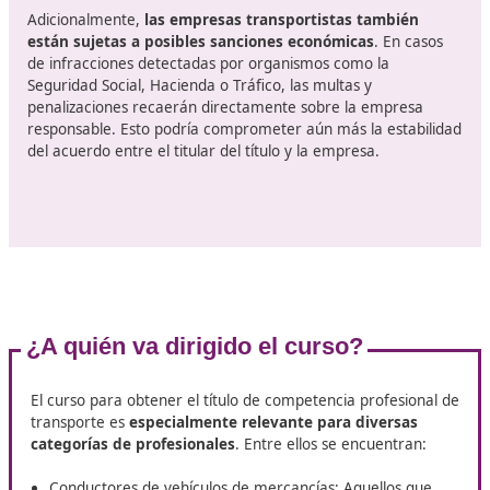
de competencia profesional d
transporte en Pinto
Los riesgos asociados al alquiler de un título de transpor
son diversos y pueden tener consecuencias significativ
de los aspectos clave es
la responsabilidad legal que 
implica
. Al arrendar el título a una empresa, el titular
la posibilidad de ser considerado responsable por cualq
irregularidad cometida por dicha empresa. Esto conllev
posibilidad de enfrentarse a procesos legales ante
incumplimientos o irregularidades.
Por otro lado,
las implicaciones administrativas para
gestor de transportes
también son relevantes. Las
irregularidades detectadas podrían derivar en sancion
recayeran directamente sobre el titular del permiso. E
situaciones donde una inspección descubra fraudes
relacionados con contratos o el registro de horas labor