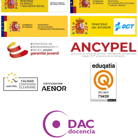
¿Qué beneficios voy a conseguir con el certificado?
Aumento de la empleabilidad: Contar con un título rec
aumenta las posibilidades de encontrar empleo en un s
altamente competitivo. Las empresas valoran la forma
continua, y este título es una prueba tangible de comp
Mejor remuneración: Los profesionales certificados sue
recibir salarios más altos debido a su formación especi
y a su capacidad para aportar valor a la organización.
a oportunidades de crecimiento: Con este título, los
profesionales estarán mejor posicionados para ascend
dentro de sus empresas o incluso para emprender sus
propios negocios en el sector. Reducción de riesgos: Un
formación adecuada reduce los accidentes y problema
logísticos, lo que se traduce en menores costos para la
empresas y un entorno más seguro para todos.