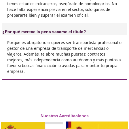





Iván, de Ciudad Real
❝
Me lo saqué por si acaso, y mira: mi jefe me s
puesto cuando se enteró. Ahora organizo ruta
tengo un plus cada mes. Todo por estudiar un
ratos desde casa.





Enrique B.A.
Respondemos tus dudas sobre el t
de Competencia Profesional para
Transporte en Pinto