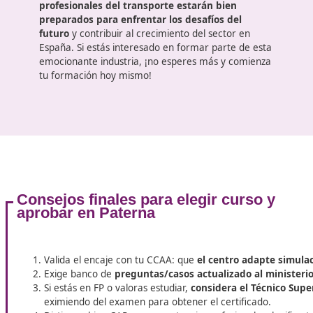
El
sector del transporte en España está en
constante evolución
, y con él, las oportunidades 
empleo y las exigencias formativas para los
profesionales del área. En un futuro próximo, se
espera que la demanda de títulos de competencia
profesional de transporte alcance nuevas alturas,
impulsada tanto por el crecimiento económico
como por una creciente preocupación por la
sostenibilidad y la eficiencia. En este artículo,
exploraremos los detalles sobre el curso para
obtener el título de competencia profesional de
transporte, su importancia, contenidos, requisitos 
el futuro del sector.
Con conocimientos actualizados, formación integr
y una visión hacia la sostenibilidad,
los
profesionales del transporte estarán bien
preparados para enfrentar los desafíos del