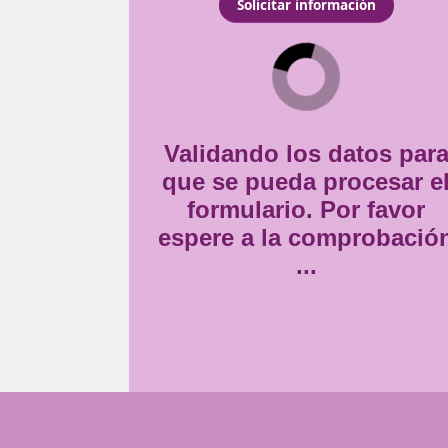
capacitación necesaria
Consentimiento
rollar la actividad como
Estoy de acuerdo con
la
*
Validando lo
que se pueda
formulario
espere a la 
..