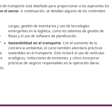
a Profesional para el Transporte
, especialmente dirigido
presenta una herramienta fundamental para ampliar las opor
ón.
 profesional de transporte está diseñado para proporcionar 
efectiva en el sector
. A continuación, se detallan algunos
ducativo:
tor
cargas, gestión de inventarios y uso de tec
n sobre la
emergentes en la logística, como los siste
ransporte de
flotas y el uso de software de planificación.
e seguridad,
Sostenibilidad en el transporte
. Con el a