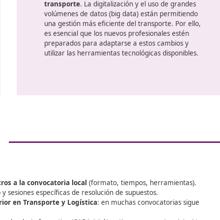
Contar con el título de competenc
de
transporte es fundamental para
a
en un mercado laboral que cada
sus trabajadores. En la España actu
capacitación y la formación serán
destacar frente a otros candidato
título no solo facilita la inserción l
también ofrece beneficios signific
de desarrollo profesional. Aquello
acreditación estarán mejor posici
ascender en sus carreras, accede
y
responsabilidad y disfrutar de mej
laborales.
al
Por otro lado,
la transformación d
impactando fuertemente en el s
transporte
. La digitalización y el
volúmenes de datos (big data) est