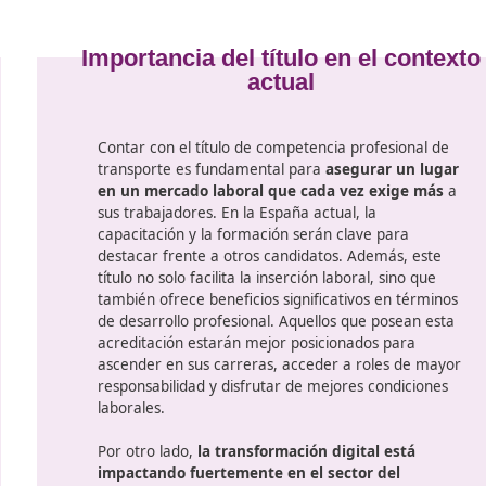
.
conciencia ambiental, el curso también abo
s un aspecto
sostenibles en el transporte. Esto incluirá e
módulos sobre
ecológicos, reducciones de emisiones, y c
iones de
prácticas de negocio responsables en la ope
de protección.
ial del
studiantes
ación de
Importancia del título 
actual