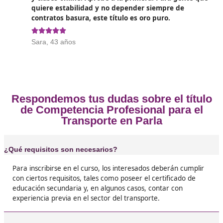
Opiniones sobre el Competenc
Profesional para el Transporte en 
❝
No tenía ni idea del mundo del transporte, per
que había curro y me lancé. El curso no es fáci
si estudias y haces tests, se aprueba. Ahora t
curro fijo gestionando rutas. ¡Una pasada!





Miguel, de Parla
❝
Me lo saqué online en dos meses mientras tr
de tardes. ¡Ni me lo creo aún! Lo mejor fue qu