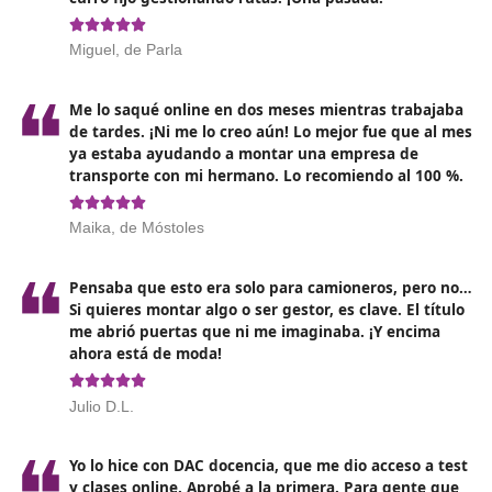
profesionales capacitados en este sector crezca en los
próximos años, especialmente con el auge del comerc
electrónico y la necesidad de soluciones logísticas efici
Las empresas valoran cada vez más a los candidato
cuentan con este título
, ya que poseen un conocimie
integral que les permite adaptarse a un entorno camb
Desde trabajar en empresas de transporte y logística,
emprender negocios propios, las posibilidades son ampl
Además, la digitalización del transporte, con la introdu
de tecnologías como la inteligencia artificial y los vehíc
autónomos, está generando
nuevas competencias q
serán imprescindibles para los futuros profesionale
Aquellos que se mantengan actualizados y dispuestos 
formarse en estos nuevos desarrollos tendrán una ven
competitiva significativa en el mercado laboral.