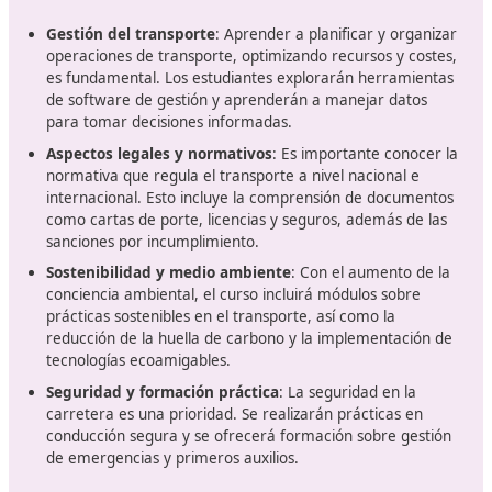
conductores y gestores en la actualidad en España
,
motivo por el que el Ministerio de Transportes impulsa
diferentes planes y campañas en redes para atraer tal
joven y femenino. Obtener el certificado de Competen
Profesional (CP) es, pues, el billete de entrada a un nic
paro técnico cero, estabilidad y una buena remuneraci
Para ayudarte en este proceso, en DAC docencia te
ofrecemos nuestro curso online de 110 horas, desde la
comodidad de tu domicilio.
La estructura del curso: contenid
requisitos
El curso para obtener el título de competencia profesio
transporte en Parla estará estructurado en varias área
clave. Los participantes deben estar preparados para