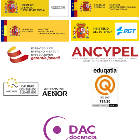
Sara, 43 años
Respondemos tus dudas sobre el t
de Competencia Profesional para
Transporte en Parla
¿Qué requisitos son necesarios?
Para inscribirse en el curso, los interesados deberán cu
con ciertos requisitos, tales como poseer el certificado
educación secundaria y, en algunos casos, contar con
experiencia previa en el sector del transporte.