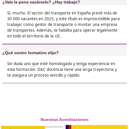
ya estaba ayudando a montar una empresa d
transporte con mi hermano. Lo recomiendo al





Maika, de Móstoles
❝
Pensaba que esto era solo para camioneros, 
Si quieres montar algo o ser gestor, es clave. El
me abrió puertas que ni me imaginaba. ¡Y en
ahora está de moda!





Julio D.L.
❝
Yo lo hice con DAC docencia, que me dio acceso
y clases online. Aprobé a la primera. Para gen
quiere estabilidad y no depender siempre de
contratos basura, este título es oro puro.




