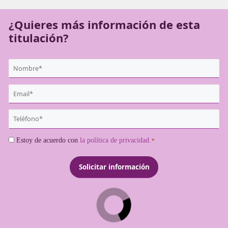
ejercer como transportistas profesionales.
¿Quieres más información de es
titulación?
{user:display_name}
*
Email
*
Teléfono
*
Consentimiento
Estoy de acuerdo con
la política de privacidad.
*
*