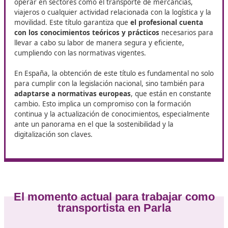
muchas salidas
En DAC Docencia te ofrecemos la formación necesaria p
obtener el certificado de
Competencia Profesional para e
Transporte
en Parla. Este curso es clave para acceder a 
salidas laborales dentro del sector del transporte.
¿Qué es el título de competencia
profesional de transporte?
El título de competencia profesional de transporte es 
requisito necesario para aquellas personas que deseen
operar en sectores como el transporte de mercancías,
viajeros o cualquier actividad relacionada con la logístic
movilidad. Este título garantiza que
el profesional cue
con los conocimientos teóricos y prácticos
necesario
llevar a cabo su labor de manera segura y eficiente,
cumpliendo con las normativas vigentes.