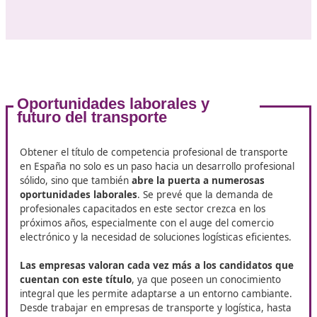
abordar temas que van desde la gestión del transporte 
logística hasta la legislación aplicable y la seguridad vial
Gestión del transporte
: Aprender a planificar y org
operaciones de transporte, optimizando recursos y c
es fundamental. Los estudiantes explorarán herram
de software de gestión y aprenderán a manejar dat
para tomar decisiones informadas.
Aspectos legales y normativos
: Es importante cono
normativa que regula el transporte a nivel nacional 
internacional. Esto incluye la comprensión de docu
como cartas de porte, licencias y seguros, además d
sanciones por incumplimiento.
Sostenibilidad y medio ambiente
: Con el aumento 
conciencia ambiental, el curso incluirá módulos sobr
prácticas sostenibles en el transporte, así como la
reducción de la huella de carbono y la implementac
tecnologías ecoamigables.