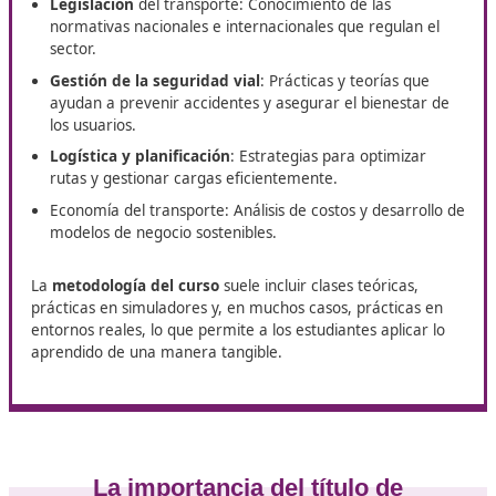
camino
¿Quieres mejorar tus opciones laborales en el sector del
transporte? En O Barco, DAC Docencia te ofrece el curso
Competencia Profesional para el Transporte
, pensado 
ayudarte a crecer profesionalmente y conseguir nuevas 
¿Cómo serán las materias del
examen?
Entre las
asignaturas más comunes
se encuentran:
Legislación
del transporte: Conocimiento de las
normativas nacionales e internacionales que regulan
sector.
Gestión de la seguridad vial
: Prácticas y teorías q
ayudan a prevenir accidentes y asegurar el bienest