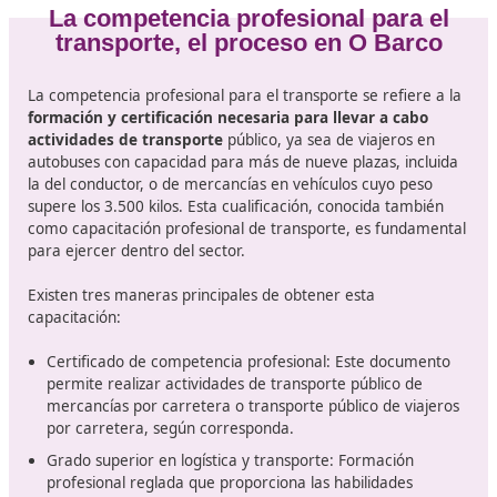
Este título de competencia profesional en transporte e
fundamental para garantizar la calidad y la seguridad e
sector. El certificado correspondiente, regulado por
normativas tanto nacionales como europeas, asegura q
conductores y operadores de transporte poseen las
habilidades y conocimientos necesarios
para desem
su labor de manera eficiente y conforme a la ley.
En un contexto donde la movilidad sostenible y la
digitalización tienen cada vez más protagonismo, conta
una formación especializada se convierte en un requisi
indispensable. Además, este título no solo habilita a los
profesionales para operar vehículos de transporte, sin
también les
permite acceder a una serie de ventajas
laborales
, tales como mejores oportunidades de empl
mayores posibilidades de ascenso dentro de sus respec
empresas.