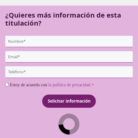
forma profesional ni legal.
¿Quieres más información de es
titulación?
{user:display_name}
*
Email
*
Teléfono
*
Consentimiento
Estoy de acuerdo con
la política de privacidad.
*
*