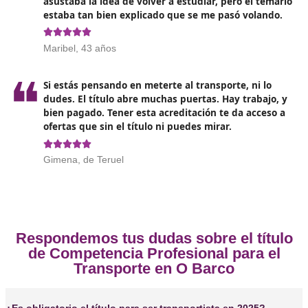
DAC docencia? Con él vas a superar fácilmente los
exámenes, y además puedes completarlo en solo 110 
desde casa.
Opiniones sobre el Competenc
Profesional para el Transporte e
Barco
❝
¡Lo recomiendo! Me he sacado el título con DA
docencia y en menos de un mes estaba traba
con mi primo. Gracias a eso, ahora los dos te
nuestra propia furgoneta y estamos montand
serio.