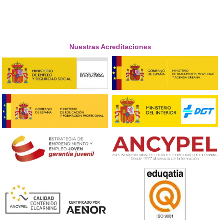
❝
Si estás pensando en meterte al transporte, ni
dudes. El título abre muchas puertas. Hay trab
bien pagado. Tener esta acreditación te da ac
ofertas que sin el título ni puedes mirar.





Gimena, de Teruel
Respondemos tus dudas sobre el t
de Competencia Profesional para
Transporte en O Barco
¿Es obligatorio el título para ser transportista en 202