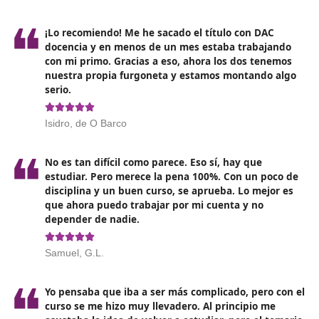
Requisitos y modalidades de
acceso
Para acceder a estos cursos,
los requisitos pueden v
según la academia o centro formativo que los impa
Generalmente, se requiere tener al menos el título de
educación secundaria obligatoria (ESO) o equivalente y
algunos casos, un permiso de conducir adecuado al tip
transporte que se pretende gestionar.
Con la llegada de la era digital,
muchos centros ofrec
modalidades de formación en línea,
lo que facilita el
acceso a personas que, por razones laborales o person
no pueden asistir a clases presenciales. Esta flexibilida
convertido en un factor clave en la elección del curso 
muchos futuros estudiantes. ¿Conoces el curso online 