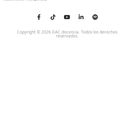
Centro de referencia nacional en la formación de profe
un programa innovador para expertos docentes especia
DAC docencia
Alumnos