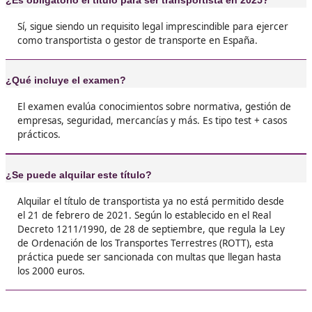





Isidro, de O Barco
❝
No es tan difícil como parece. Eso sí, hay que
estudiar. Pero merece la pena 100%. Con un p
disciplina y un buen curso, se aprueba. Lo mej
que ahora puedo trabajar por mi cuenta y no
depender de nadie.





Samuel, G.L.
❝
Yo pensaba que iba a ser más complicado, per
curso se me hizo muy llevadero. Al principio 
asustaba la idea de volver a estudiar, pero el 
estaba tan bien explicado que se me pasó vol





Maribel, 43 años