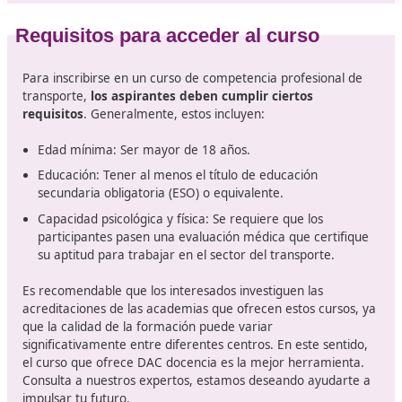
título de competencia profesional de transporte se con
en un elemento crucial para quienes desean destacar 
ámbito.
El título de competencia profesional de transporte es u
requisito legal para aquellos que desean realizar
actividades de transporte de mercancías y viajeros
carretera en España. Este título garantiza que el profes
tiene los conocimientos necesarios sobre la legislación
vigente, la gestión de costos, la seguridad en el transpo
la logística. De cara a futuro, se espera que la normati
continúe evolucionando, por lo que estar al tanto de la
actualizaciones será fundamental.
Los aspirantes a transportistas deben pasar por un
pro
de formación teórico-práctica
, seguido de un examen o
El título es indispensable no solo para quienes quieran a
propia empresa de transporte, sino también para aque
que busquen empleo en este sector.