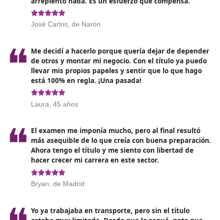
necesidad de soluciones logísticas eficientes.
Los
beneficiarios de este título
podrán optar a:
Cargos en empresas de transporte: Desde posicione
administrativas hasta roles operativos en logística.
Emprendimiento: Aquellos con espíritu empresarial
pueden abrir su propia empresa de transporte,
ofreciendo servicios personalizados y diferenciados.
Mejora de salario: La formación especializada
generalmente se traduce en mejores oportunidades
ingreso y condiciones laborales.
Además, contar con este título puede ser un factor
diferenciador en un currículum, ofreciendo una ventaj
competitiva frente a otros candidatos en el saturado
mercado laboral.