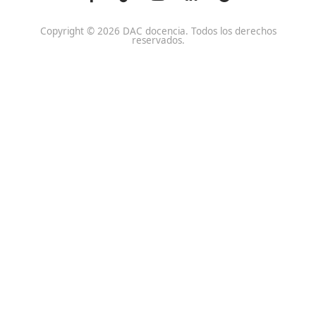
Centro de referencia nacional en la formación de profe
un programa innovador para expertos docentes especia
DAC docencia
Alumnos
Sobre Nosotros
Campus Online
Centros
Preguntas Frecuentes
Acreditaciones y
Docencia de la Formac