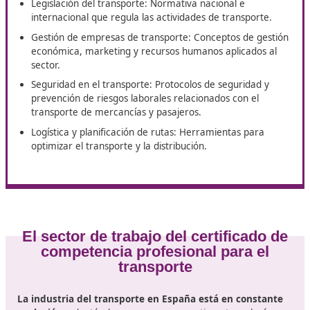
Transporte
En Narón, DAC Docencia pone a tu disposición su curso d
Competencia Profesional para el Transporte
. Se trata 
formación clave para quienes buscan crecer dentro del se
transporte, ampliar sus oportunidades laborales y consoli
habilidades profesionales.
Contenidos del curso en Narón
En cuanto a
los contenidos
, el curso abarca áreas co
Legislación del transporte: Normativa nacional e
internacional que regula las actividades de transpor
Gestión de empresas de transporte: Conceptos de g
económica, marketing y recursos humanos aplicado
sector.