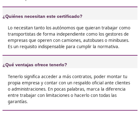
llevar mis propios papeles y sentir que lo que
está 100% en regla. ¡Una pasada!





Laura, 45 años
❝
El examen me imponía mucho, pero al final re
más asequible de lo que creía con buena prep
Ahora tengo el título y me siento con libertad
hacer crecer mi carrera en este sector.





Bryan, de Madrid
❝
Yo ya trabajaba en transporte, pero sin el títu
estaba muy limitada. Desde que lo saqué, not
tengo más seguridad y más oportunidades. L
recomiendo totalmente, sobre todo si quieres
estabilidad.