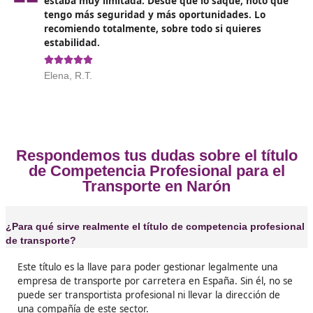
Opiniones sobre el Competenc
Profesional para el Transporte en 
❝
Pensaba que era imposible, pero me apunté a
docencia y en unos meses lo tenía aprobado. 
puedo trabajar como gestor y la verdad es qu
arrepiento nada. Es un esfuerzo que compens





José Carlos, de Narón
❝
Me decidí a hacerlo porque quería dejar de d
de otros y montar mi negocio. Con el título y