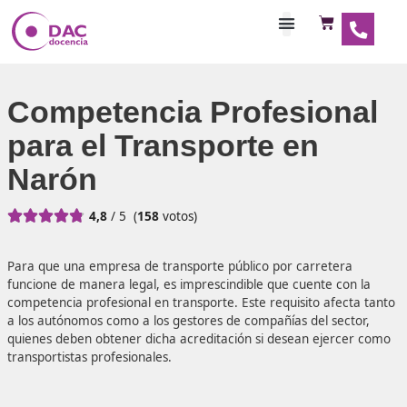
Habilitaciones Doce
Competencia Profesio
para el Transporte en
Narón





4,8
/ 5
(
158
votos)
Para que una empresa de transporte público por carrete
funcione de manera legal, es imprescindible que cuente c
competencia profesional en transporte. Este requisito afe
a los autónomos como a los gestores de compañías del se
quienes deben obtener dicha acreditación si desean ejer