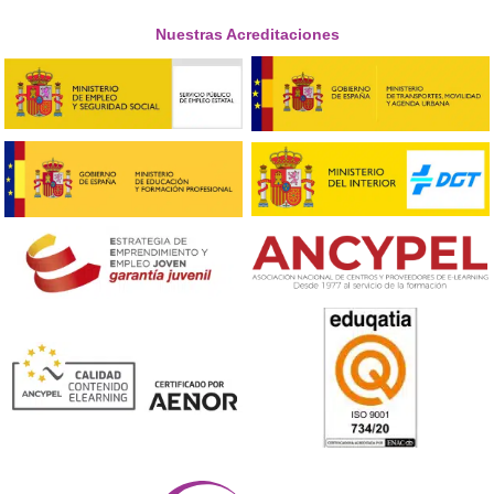





Elena, R.T.
Respondemos tus dudas sobre el t
de Competencia Profesional para
Transporte en Narón
¿Para qué sirve realmente el título de competencia pr
de transporte?
Este título es la llave para poder gestionar legalmente
empresa de transporte por carretera en España. Sin él
puede ser transportista profesional ni llevar la direcció
una compañía de este sector.