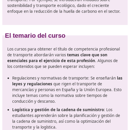
Nuevas tendencias en la formació
transporte en Motril
Poco a poco y en este sector, se prevén cambios signifi
en la forma en que se imparten los cursos de compete
profesional de transporte. Uno de los aspectos más
destacados será
la integración de tecnologías digita
la educación
. Las plataformas de aprendizaje virtual y 
cursos online empezarán a ser más comunes, permitie
los estudiantes acceder a la formación desde cualquier
y en cualquier momento.
Esto no solo hará que la formación sea más accesible 
quienes trabajan en el sector, sino que también permiti
actualización constante de contenidos
en función de 