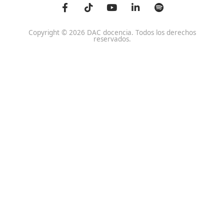
Centro de referencia nacional en la formación de profe
un programa innovador para expertos docentes especia
DAC docencia
Alumnos
Sobre Nosotros
Campus Online
Centros
Preguntas Frecuentes