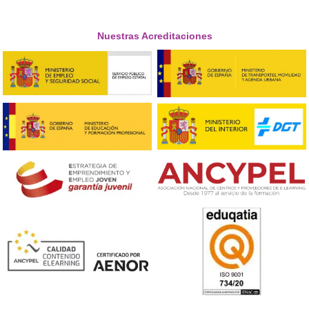





Laura, de Valencia
Respondemos tus dudas sobre el t
de Competencia Profesional para
Transporte en Motril
¿Es obligatorio este certificado para trabajar como
transportista o gestor de transporte?
Sí, sigue siendo un requisito legal indispensable en Espa
este título no se puede obtener la autorización adminis
para operar en el sector del transporte público por car