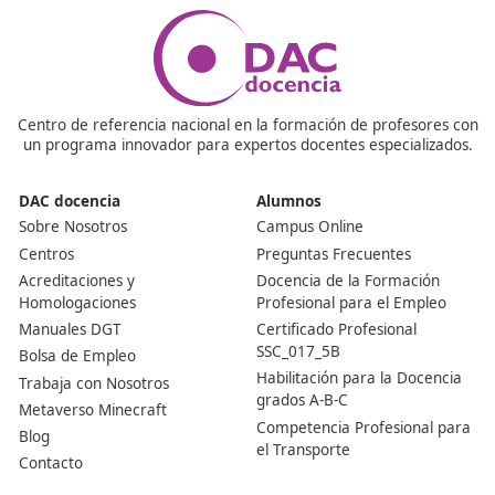
¿Qué hacer para aprobar el examen?
Para superar el examen, es necesario alcanzar una
puntuación mínima de 100 puntos en cada una de las 
secciones y, al combinarlas, obtener al menos el 60 % d
calificación total. Cada una de las pruebas que confor
examen tendrá una duración de 2 horas.
¿Se puede hacer el curso en la modalidad online?
Es totalmente posible tomar el curso en línea. Si busca
obtener el certificado del Título de Competencia Profes
para el Transporte, puedes completar nuestro curso d
horas desde la comodidad de tu hogar. Sin embargo, d
tener en cuenta que el examen se lleva a cabo de for
presencial.