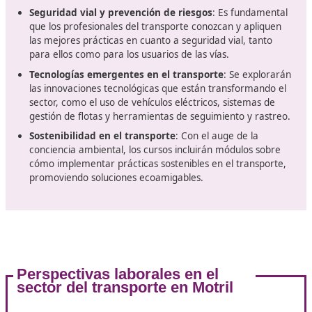
nuevas normativas y tecnologías que surgen en el ámbi
transporte. Por ejemplo, se introducirán módulos sobr
sostenibilidad y transporte ecológico, dado el creciente
enfoque en la reducción de la huella de carbono en el s
El temario del curso
Los cursos para obtener el título de competencia profe
de transporte abordarán varios
temas clave que son
esenciales para el ejercicio de esta profesión
. Algun
los contenidos que se pueden esperar incluyen:
Regulaciones y normativas de transporte: Se enseñ
leyes y regulaciones
que rigen el transporte de
mercancías y personas en España y la Unión Europea
incluye temas como la normativa sobre tiempos de