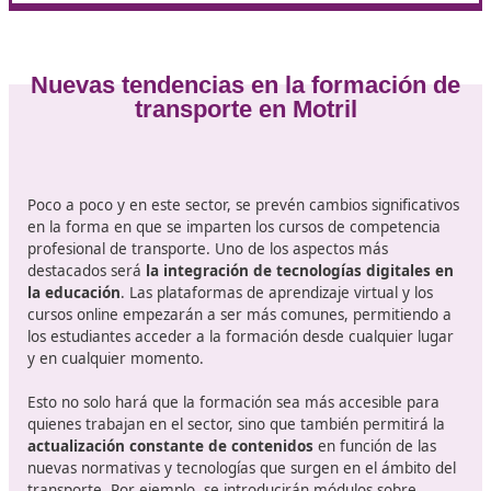
prácticos necesarios para ejercer su labor de manera
y eficiente. Sin él, las oportunidades laborales pueden 
limitadas, especialmente con la creciente demanda de
profesionales calificados en logística y transporte.
Además, la normativa vigente exige que
los transport
cumplan con ciertos requisitos formativos,
lo que
convierte al curso en una herramienta indispensable p
garantizar la calidad del servicio y la seguridad en las
carreteras.
¿Buscas el mejor curso para superar los exámenes? El
online de 110 horas que te proponemos en DAC docen
la solución para que puedas estudiar desde casa.
Consúltanos.