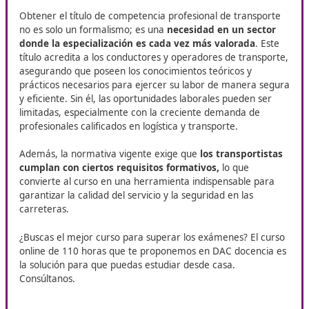
para ampliar tus posibilidades de 
y potenciar tu desarrollo profesi
En Motril, DAC Docencia ofrece su curso de
Competenci
Profesional para el Transporte
, dirigido a quienes busca
en el sector del transporte. Esta formación resulta funda
para ampliar las oportunidades laborales y consolidar las
habilidades necesarias en la profesión.
La importancia del título de
competencia profesional de
transporte
Obtener el título de competencia profesional de trans
no es solo un formalismo; es una
necesidad en un sec
donde la especialización es cada vez más valorada
.
título acredita a los conductores y operadores de tran
asegurando que poseen los conocimientos teóricos y