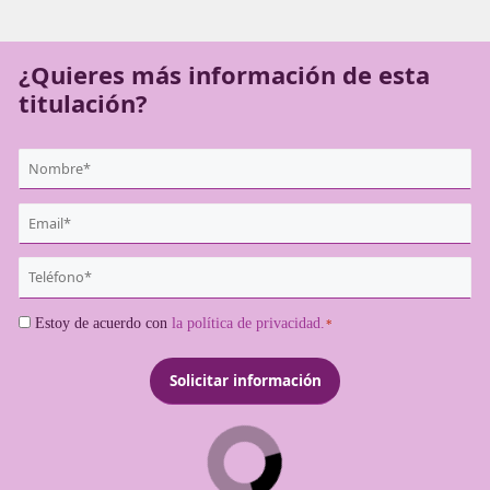
compañías de transporte deben obtenerla para poder
desempeñarse como transportistas profesionales.
¿Quieres más información de es
titulación?
{user:display_name}
*
Email
*
Teléfono
*
Consentimiento
Estoy de acuerdo con
la política de privacidad.
*