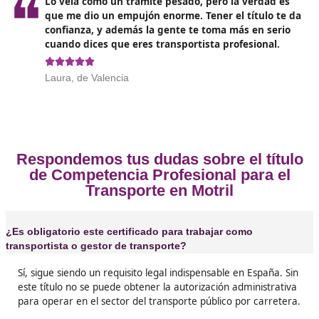
Opiniones sobre el Competenc
Profesional para el Transporte en M
❝
Me animé casi por obligación, pero al final el 
DAC docencia me vino de lujo. El examen tien
cosa, pero con un poco de disciplina lo sacas y
después tienes la tranquilidad de trabajar lega
líos.





Sergio, de Motril
❝
Lo bueno de tener el título es que no depend
otros para poder trabajar. Yo ya no estoy atad