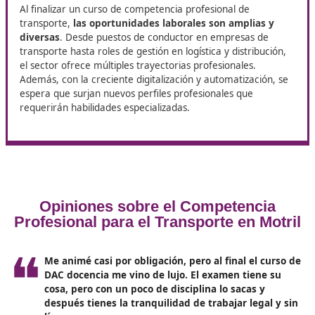
conducción y descanso.
Logística y gestión de la cadena de suministro
: L
estudiantes aprenderán sobre la planificación y gest
la cadena de suministro, así como la optimización de
transporte y la logística.
Seguridad vial y prevención de riesgos
: Es funda
que los profesionales del transporte conozcan y apli
las mejores prácticas en cuanto a seguridad vial, tan
para ellos como para los usuarios de las vías.
Tecnologías emergentes en el transporte
: Se exp
las innovaciones tecnológicas que están transforman
sector, como el uso de vehículos eléctricos, sistemas
gestión de flotas y herramientas de seguimiento y ra
Sostenibilidad en el transporte
: Con el auge de la
conciencia ambiental, los cursos incluirán módulos s
cómo implementar prácticas sostenibles en el transp
promoviendo soluciones ecoamigables.