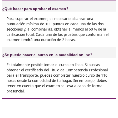
empresas grandes y puedo elegir los proyect
más me convienen.





Mario, G.L.
❝
Yo pensaba que solo servía para autónomos g
y resulta que también me abrió la puerta a m
curros en empresas de transporte. Ahora ten
opciones y hasta me llaman para entrevistas 
antes ni soñaba.





Irene, 35 años
❝
Lo veía como un trámite pesado, pero la verd
que me dio un empujón enorme. Tener el títul
confianza, y además la gente te toma más en 
cuando dices que eres transportista profesion