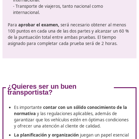
de transporte
.
Exámenes que hay que superar
Examen tipo test:
Consiste en 200 preguntas, cada
con 4 opciones de respuesta, sobre las materias del
programa. La puntuación máxima para esta prueba 
200 puntos. Cada respuesta correcta suma 1 punto,
mientras que cada respuesta incorrecta resta 1/3 de
de una respuesta correcta.
Prueba de supuestos prácticos
: Comprende 4 cas
exigen aplicar los conocimientos adquiridos a situaci
concretas relacionadas con el contenido del progra
Para cada caso, el candidato deberá escoger entre 
posibles respuestas. Esta prueba también tiene una
puntuación máxima de 200 puntos. Cada caso