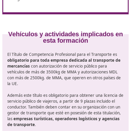
comunidad. Esto se debe a cambios en el sistema de
convocatorias, que ahora tiene carácter continuo.
Detalles sobre la
duración del curso online:
- Duración: 110 horas.
- Acceso: Disponible las 24 horas del día, los 365 días d
- Modalidad: Online, accesible desde cualquier lugar.
Temario del curso:
1. Elementos de derecho privado
2. El transportista como empresario mercantil
3. Derecho social
4. Derecho fiscal
5. Gestión comercial y financiera de la empresa
6. Acceso al mercado
7. Normas de explotación y técnicas
8. Seguridad en carretera