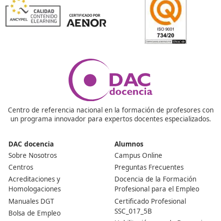
¿Dónde me apunto para sacarme el título?
Puedes inscribirte en academias especializadas como 
Docencia y luego presentarte al examen oficial convo
por tu comunidad autónoma. Las fechas y formularios 
publicarse en la web del ministerio o del órgano auton
correspondiente.
¿Puedo trabajar como autónomo en transporte sin est
No, es obligatorio tener el título si vas a trabajar como
autónomo o montar una empresa de transporte públic
carretera. Sin él, no puedes darte de alta legalmente 
transportista profesional.
¿Puedo suspender el examen?