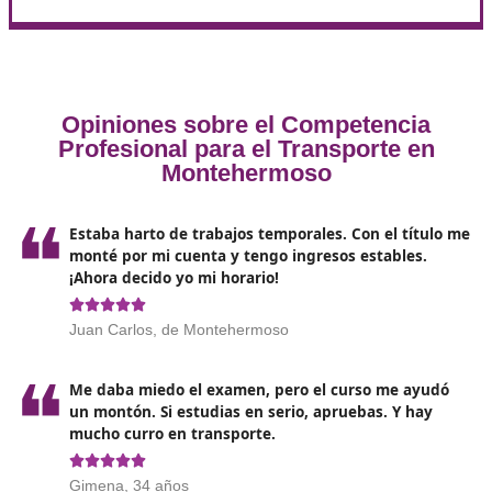
¿Quieres ser un buen
transportista?
Es importante
contar con un sólido conocimiento 
normativa
y las regulaciones aplicables, además de
garantizar que los vehículos estén en óptimas condi
y ofrecer una atención al cliente de calidad.
La planificación y organización
juegan un papel es
en el transporte de mercancías, ya que implica coor
múltiples variables para lograr un funcionamiento
eficiente.
Disponer de un parque vehicular adecuado es
fundamental
para atender las necesidades de
transporte, dado que la disponibilidad de vehículos r
un aspecto clave en este ámbito.
También es
imprescindible evaluar la ruta más
eficiente
para llegar al destino en el menor tiempo
posible, teniendo en cuenta factores como el tráfico,