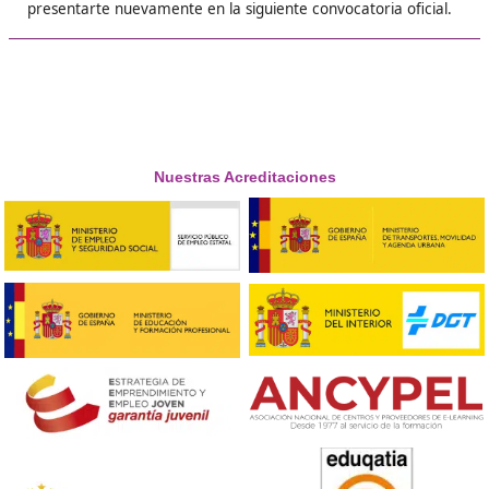
❝
libertad que no cambio por nada!





José Javier, de Albacete
❝
Lo vi como una inversión en mí. Me formé, ap
ahora estoy trabajando en una empresa de log
¡Es una buena formación para empezar!





Laura, de 27 años
Respondemos tus dudas sobre el t
de Competencia Profesional para
Transporte en Montehermoso