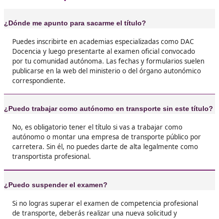
Montehermoso
❝
Estaba harto de trabajos temporales. Con el t
monté por mi cuenta y tengo ingresos estable
¡Ahora decido yo mi horario!





Juan Carlos, de Montehermoso
❝
Me daba miedo el examen, pero el curso me 
un montón. Si estudias en serio, apruebas. Y 
mucho curro en transporte.





Gimena, 34 años
Después de años conduciendo para otros, me 
sacarme el título y ahora soy mi propio jefe. ¡