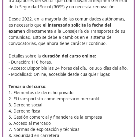
Competencia Profesional para el Transporte
, orientado
profesionales que buscan fortalecer su perfil técnico y am
salidas laborales en el ámbito del transporte por carreter
Requisitos y otros datos sobre
el curso en Montehermoso
Para acceder al curso de competencia profesional para
transporte, se requiere disponer del título de Grado M
Grado Superior de Formación Profesional, Bachillerato
titulación equivalente.
Este curso está bonificado
par
trabajadores del sector que contribuyan al Régimen G
de la Seguridad Social (RGSS) y no necesita renovación.
Desde 2022, en la mayoría de las comunidades autón
es necesario que
el interesado solicite la fecha del
examen
directamente a la Consejería de Transportes 