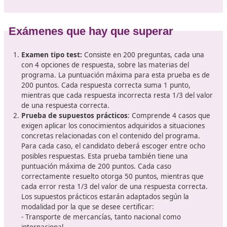
Vehículos y actividades implicado
esta formación
El Título de Competencia Profesional para el Transport
obligatorio para toda empresa dedicada al transpor
mercancías
con autorización de servicio público para
vehículos de más de 3500kg de MMA y autorizaciones
con más de 2500kg. de MMA, que operen en otros país
la UE.
Además este título es obligatorio para obtener una lice
servicio público de viajeros, a partir de 9 plazas incluido
conductor. También deben contar en su organización c
gestor de transporte que esté en posesión de esta titul
las
empresas turísticas, operadores logísticos y age