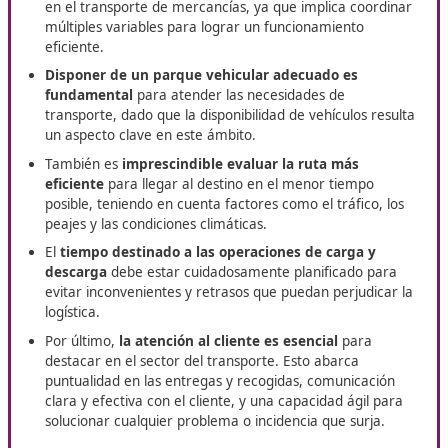
correctamente resuelto otorga 50 puntos, mientras
cada error resta 1/3 del valor de una respuesta corr
Los supuestos prácticos estarán adaptados según la
modalidad por la que se desee certificar:
- Transporte de mercancías, tanto nacional como
internacional.
- Transporte de viajeros, tanto nacional como
internacional.
Para
aprobar el examen,
será necesario obtener al m
100 puntos en cada una de las dos partes y alcanzar u
de la puntuación total entre ambas pruebas. El tiempo
asignado para completar cada prueba será de 2 horas