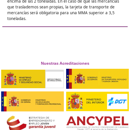
❝
Yo me saqué el título en 2024 y fue una de las
mejores decisiones que tomé. Ahora puedo ge
sin depender de nadie y eso me da una libert
brutal.





Noelia, F.L.
Respondemos tus dudas sobre el t
de Competencia Profesional para
Transporte en Mieres
¿Cómo es el certificado oficial a conseguir?
El certificado oficial que se obtiene al finalizar el curso,