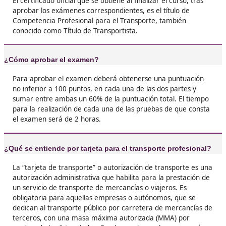





Héctor, de Mieres
❝
Cuando saqué el título, mi jefe me lo agradeci
montón… ¡y me subieron el sueldo! Así que m
un papeleo es una inversión real.





José Javier, 43 años
❝
Deja lo de pensar tanto. Yo lo hice porque que
darle más futuro a mi furgoneta de reparto. E
meses estaba todo listo… y ahora hasta pued
montar mi propia ruta.





Christian, de Toledo