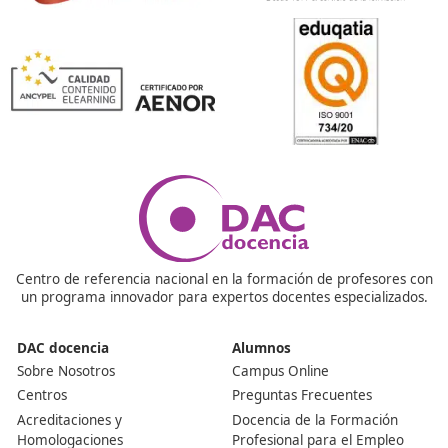
aprobar los exámenes correspondientes, es el título de
Competencia Profesional para el Transporte, también
conocido como Título de Transportista.
¿Cómo aprobar el examen?
Para aprobar el examen deberá obtenerse una puntua
no inferior a 100 puntos, en cada una de las dos partes
sumar entre ambas un 60% de la puntuación total. El 
para la realización de cada una de las pruebas de que 
el examen será de 2 horas.
¿Qué se entiende por tarjeta para el transporte profes
La “tarjeta de transporte” o autorización de transporte
autorización administrativa que habilita para la prestac
un servicio de transporte de mercancías o viajeros. Es