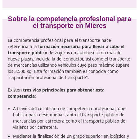
¿Qué es el certificado de Compet
Profesional de Transporte?
El título de competencia profesional de transporte es u
certificado que habilita a los profesionales para ope
diversas áreas del sector del transporte
, ya sea por
carretera, marítimo o aéreo. Este título es requerido p
gestionar actividades de transporte de mercancías y vi
garantizando que los individuos posean las habilidades
necesarias para cumplir con la normativa y ofrecer un
servicio seguro y eficiente.
En España, la obtención de este título está regulada por
Ley de Ordenación de los Transportes Terrestres
y
requiere la superación de un examen que evalúa tanto 
conocimientos teóricos como prácticos del sector. El cu
necesario para la preparación a este examen ha
evolucionado con el tiempo, adaptándose a las necesi