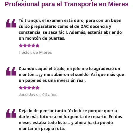
para el transporte consta de
dos pruebas principales
diseñadas para evaluar los conocimientos
teóricos y
prácticos del candidato:
Examen tipo test
: Consiste en 200 preguntas
relacionadas con las materias que conforman el
programa. Cada pregunta presenta cuatro opcione
respuesta. La puntuación máxima en esta prueba e
200 puntos, asignando 1 punto por cada acierto y
penalizando con un tercio del valor por cada respue
incorrecta.
Prueba de supuestos prácticos
: Incluye la resoluc
4 casos prácticos donde se debe aplicar el conocimi
adquirido sobre las materias del programa. Por cad
supuesto se ofrecen ocho posibles respuestas para e
Al igual que el examen tipo test, esta prueba tiene 
puntuación máxima de 200 puntos. Cada supuesto
correctamente resuelto otorga 50 puntos, mientras
las respuestas incorrectas son penalizadas con un te