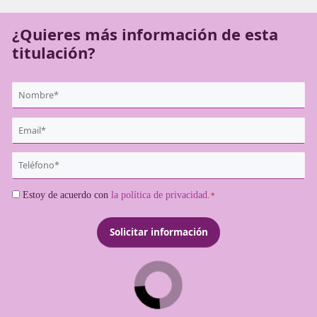
disponer de él si quieren ejercer como transportistas prof
¿Quieres más información de es
titulación?
{user:display_name}
*
Email
*
Teléfono
*
Consentimiento
Estoy de acuerdo con
la política de privacidad.
*
*