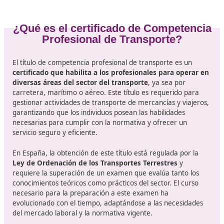
de enfrentarse al mundo laboral.
Además, la
incorporación de materias como la
sostenibilidad y la gestión medioambiental
será un
parte esencial del currículo. Esto responde a las exigen
de la Unión Europea y del Gobierno español para reduc
emisiones de CO2 y promover un transporte más verd
lo tanto, los profesionales no solo se formarán en la
normativa vigente, sino también en prácticas sostenibl
serán cada vez más demandadas por las empresas.
¿Cómo prepararte para esta importante formación? C
curso como el de DAC docencia, consúltanos sin
compromiso.