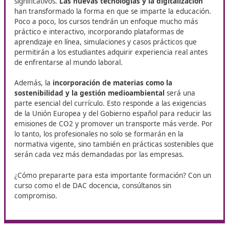
¿Estás en Mieres y quieres impulsar tu futuro? DAC Docen
anima a unirte a su curso de
Competencia Profesional p
Transporte
, una formación esencial para abrir nuevas pu
el mundo laboral y potenciar al máximo tus capacidades e
sector.
Evolución del curso en el
entorno actual
Desde 2020, el curso para obtener el título de compet
profesional de transporte ha experimentado cambios
significativos.
Las nuevas tecnologías y la digitalizac
han transformado la forma en que se imparte la educa
Poco a poco, los cursos tendrán un enfoque mucho m
práctico e interactivo, incorporando plataformas de
aprendizaje en línea, simulaciones y casos prácticos qu
permitirán a los estudiantes adquirir experiencia real 