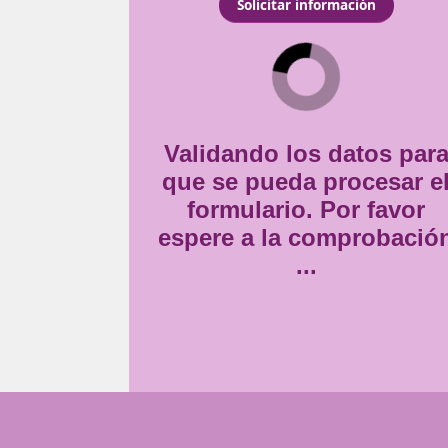
en transportistas
Consentimiento
Estoy de acuerdo con
la
*
Validando lo
que se pueda
formulario
espere a la 
..