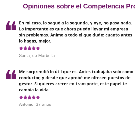
Se espera que los cursos de competencia profesion
experimentando la industria
. La sostenibilidad, 
normativas relacionadas con el cambio climático, se
en prácticas de transporte sostenible. Los futuros
minimicen el impacto ambiental.
Igualmente,
la digitalización será un tema clave
,
las operaciones de transporte. Por tanto, los cursos
gestión de flotas inteligentes. Los estudiantes apr
mejorando así la eficiencia operativa.
Por otro lado,
la diversidad y la inclusión tambi
importancia de un entorno laboral inclusivo, se es
futuros líderes del transporte para gestionar equip