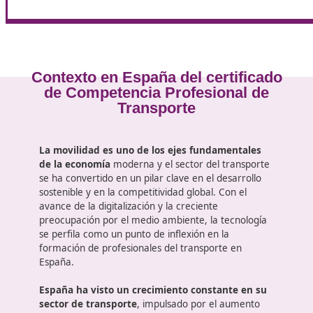
Con el título podrás:
•
Constituir tu empresa
de transporte público por c
•
Ejercer como gestor de transporte
vinculado a u
responsable ante la administración. Ministerio de T
Además, el conocimiento que adquirirás en el curso 
contratos seguros con clientes y subcontratistas, a
Si tienes dudas o temores acerca de tu formación,
nuestro curso online, puedes hacerlo cómodamente