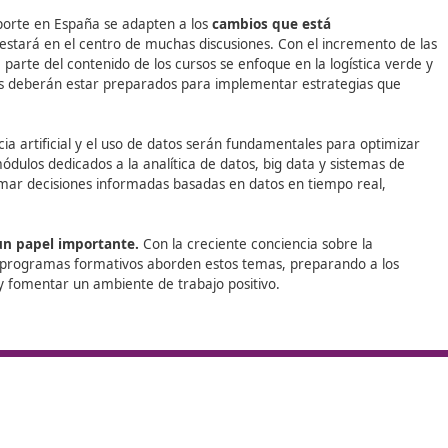
a
Formación específica en medida
prevención de riesgos.
ón
la
al