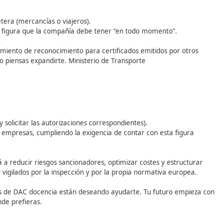
birte en su curso de
Competencia Profesional para el Tra
aboral, ampliar tus salidas profesionales y potenciar al máx
idas
o por carretera (mercancías o viajeros).
 empresa, figura que la compañía debe tener “en todo mo
te un procedimiento de reconocimiento para certificados emi
 otro país o piensas expandirte. Ministerio de Transporte
s