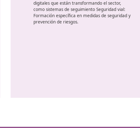
ado
Módulos del curso para
e
Marbella
El curso abarcará
distintos módu
pero no se limitan a:
e
Normativa legal y regulatoria: U
profundo de la normativa nacio
sobre transporte y logística.
a
Gestión de operaciones de tran
de planificación y optimización 
Sostenibilidad en transporte: Es
reducir la huella de carbono y
de transporte más ecológicos.
u
Tecnología en el transporte: H
os
digitales que están transforman
y
como sistemas de seguimiento S