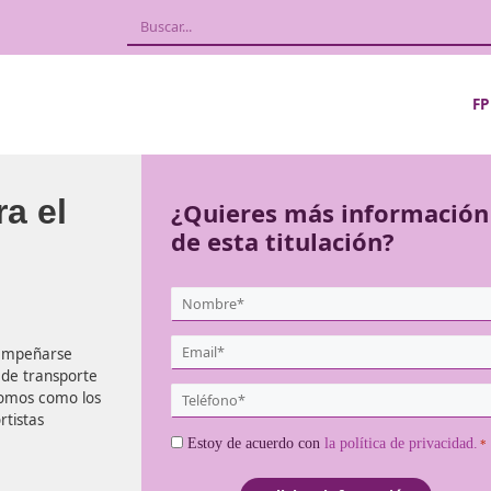
l para el
¿Quieres más
de esta titula
{user:display_name}
*
Email
 quieran desempeñarse
*
as empresas de transporte
Teléfono
o los autónomos como los
*