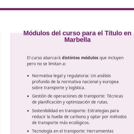
arretera (y solicitar las autorizaciones correspondientes).
na o varias empresas, cumpliendo la exigencia de contar co
ransporte
te ayudará a reducir riesgos sancionadores, optimizar cost
spectos muy vigilados por la inspección y por la propia norm
 los expertos de DAC docencia están deseando ayudarte. Tu
 desde donde prefieras.