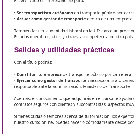
En Marbella, DAC Docencia te da la oportunidad de inscri
práctica y de calidad que te permitirá mejorar tu perfil l
sector.
¿Quién necesita el curso y qué sal
tiene en Marbella'
El certificado es imprescindible para:
•
Ser transportista autónomo
en transporte públic
•
Actuar como gestor de transporte
dentro de una
También facilita la identidad laboral en la UE: exis
Estados miembros, útil si ya traes la competencia de
Salidas y utilidades práctica