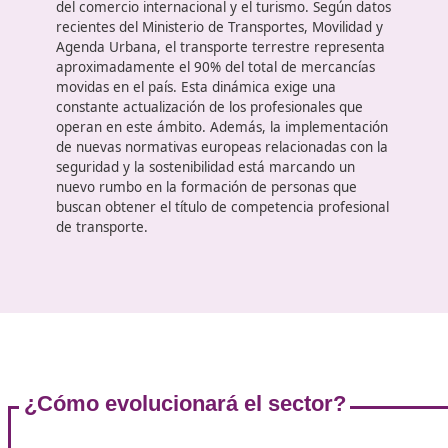
Contexto en España del certific
de Competencia Profesional d
Transporte
La movilidad es uno de los ejes fundamentales
de la economía
moderna y el sector del transport
se ha convertido en un pilar clave en el desarrollo
sostenible y en la competitividad global. Con el
avance de la digitalización y la creciente
preocupación por el medio ambiente, la tecnologí
se perfila como un punto de inflexión en la
formación de profesionales del transporte en
España.
España ha visto un crecimiento constante en s
sector de transporte
, impulsado por el aumento
del comercio internacional y el turismo. Según dat
recientes del Ministerio de Transportes, Movilidad 