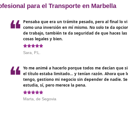
al de transporte en España se adapten a los
cambios que e
por ejemplo, estará en el centro de muchas discusiones. Con 
 prevé que parte del contenido de los cursos se enfoque en 
 profesionales deberán estar preparados para implementar e
 la inteligencia artificial y el uso de datos serán fundamenta
 incluirán módulos dedicados a la analítica de datos, big dat
enderán a tomar decisiones informadas basadas en datos en 
én jugarán un papel importante.
Con la creciente concienci
pera que los programas formativos aborden estos temas, pr
os diversos y fomentar un ambiente de trabajo positivo.