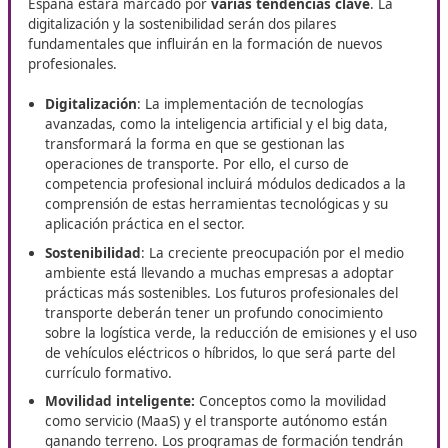
¿Te encuentras en Linares y quieres crecer en el sector de
transporte? DAC Docencia te invita a unirte a su curso de
Competencia Profesional para el Transporte
, pensado 
ayudarte a dar un paso adelante en tu carrera. Con esta
formación podrás abrir nuevas puertas laborales y reforz
habilidades como profesional del transporte.
Tendencias futuras en el sector
del transporte en Linares
Las proyecciones indican que el sector del transporte 
España estará marcado por
varias tendencias clave
.
digitalización y la sostenibilidad serán dos pilares
fundamentales que influirán en la formación de nuevo
profesionales.