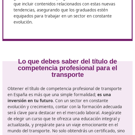
Digitalización
: La implementación de tecnologías
avanzadas, como la inteligencia artificial y el big dat
transformará la forma en que se gestionan las
operaciones de transporte. Por ello, el curso de
competencia profesional incluirá módulos dedicados
comprensión de estas herramientas tecnológicas y 
aplicación práctica en el sector.
Sostenibilidad
: La creciente preocupación por el m
ambiente está llevando a muchas empresas a adop
prácticas más sostenibles. Los futuros profesionales 
transporte deberán tener un profundo conocimient
sobre la logística verde, la reducción de emisiones y
de vehículos eléctricos o híbridos, lo que será parte 
currículo formativo.
Movilidad inteligente:
Conceptos como la movilida
como servicio (MaaS) y el transporte autónomo est
ganando terreno. Los programas de formación ten
que incluir contenidos relacionados con estas nueva
tendencias, asegurando que los graduados estén