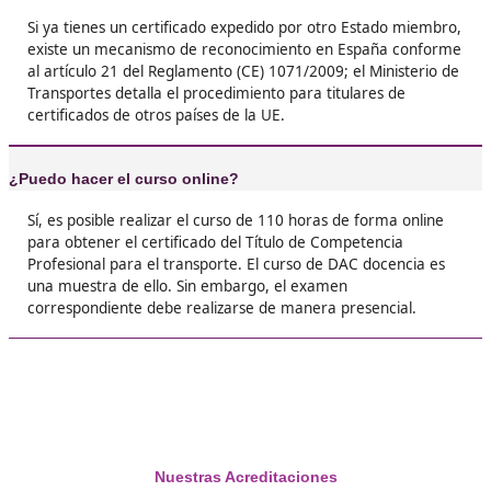
Juan Alfonso, R.M.
❝
Me daba pereza estudiar otra vez, no lo voy a
Pero al final valió la pena porque he ganado
estabilidad y mejores condiciones en mi empr
recomiendo a cualquiera que esté dudando.





Teresa, 35 años
❝
Lo mejor es la libertad que te da. Antes depe
otros para poder trabajar, y ahora con el títul
puedo gestionar todo por mi cuenta. Un cambi
en mi vida laboral.





Ángel,de Bilbao