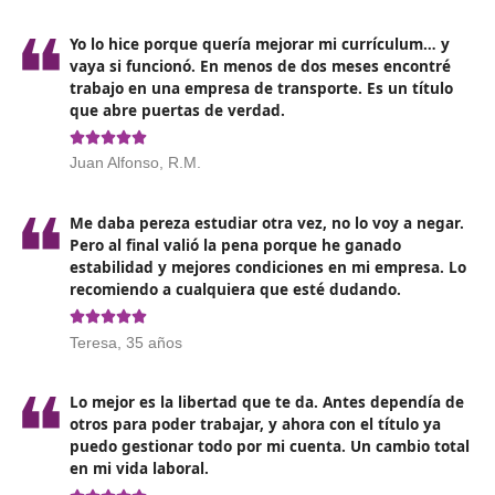
Test: 200 preguntas de opción múltiple (cuatro
alternativas) sobre el programa oficial; lo habitual e
cada acierto puntúe 1 y las respuestas erróneas pen
un tercio.
Supuestos prácticos: 4 casos con 8 alternativas por 
que exigen aplicar los contenidos a situaciones reale
empresa de transporte.
La duración típica es de 2 horas por cada parte
y, e
muchas comunidades, el examen se hace por medios
electrónicos. Estas condiciones se repiten en las guías 
Madrid, Bizkaia, Islas Baleares o Región de Murcia, ent
otras administraciones.