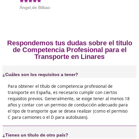
Opiniones sobre el Competenc
Profesional para el Transporte en L
❝
Siempre pensaba que el examen sería un mur
imposible, pero al final me lo saqué sin probl
Ahora tengo más clientes y trabajo tranquila
sabiendo que todo está en regla.





Pilar, de Linares
❝
Yo lo hice porque quería mejorar mi currícul
vaya si funcionó. En menos de dos meses enc
trabajo en una empresa de transporte. Es un t
que abre puertas de verdad.




