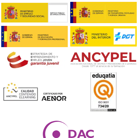
Respondemos tus dudas sobre el t
de Competencia Profesional para
Transporte en Linares
¿Cuáles son los requisitos a tener?
Para obtener el título de competencia profesional de
transporte en España, es necesario cumplir con ciertos
requisitos previos. Generalmente, se exige tener al me
años y contar con un permiso de conducción adecuado
el tipo de transporte que se desea realizar (como el p
C para camiones o el D para autobuses).
¿Tienes un título de otro país?