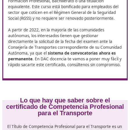
¿Quieres trabajar como transportista profesional? En DA
Docencia te preparamos con el curso de
Competencia Pro
para el Transporte
en León. ¡Da el paso hacia un futuro ll
oportunidades!
¿Cómo conseguir el certificado?
Para acceder al curso que otorga el certificado de
competencia profesional para el transporte, es necesa
contar con alguno de los siguientes requisitos
académicos
: título de Grado Medio, Grado Superior d
Formación Profesional, Bachillerato o una titulación
equivalente. Este curso está bonificado para empleado
sector que coticen en el Régimen General de la Seguri
Social (RGSS) y no requiere ser renovado posteriormen
A partir de 2022, en la mayoría de las comunidades