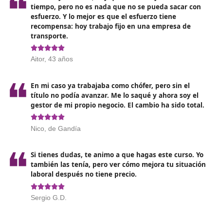
El Test de conocimientos:
Este examen consta de 20
preguntas con 4 opciones de respuesta para cada una
relacionadas con las materias incluidas en el programa
Tiene una calificación máxima de 200 puntos, donde c
respuesta correcta suma 1 punto y cada respuesta
incorrecta resta un tercio del valor correspondiente a
respuesta correcta.
La Prueba de casos prácticos
: Consiste en 4 escenar
requieren aplicar los conocimientos adquiridos en el
programa a situaciones específicas. En cada caso, el
candidato deberá escoger entre ocho opciones de
respuesta. La calificación máxima de esta prueba es 
de 200 puntos.