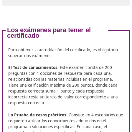
Diferencias entre transporte públi
privado
El transporte se define como una
actividad regulada p
LOTT y el ROTT
, y puede subdividirse en transporte pú
privado.
El
transporte público
implica que el operador recibe 
compensación económica por efectuar el traslado de
personas o mercancías. Este servicio está disponible p
cualquier persona o empresa pueda contratarlo.
Por otro lado,
el transporte privado
se refiere a situa
en las que la actividad principal de una empresa no es 