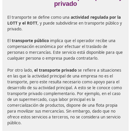
La competencia profesional para el transporte se refier
cualificación necesaria para llevar a cabo el transporte
público de pasajeros en autobuses que cuenten con má
plazas (incluida la del conductor) o el transporte de
mercancías utilizando vehículos con un peso superior a
kg. Esta habilitación también es conocida como
capaci
profesional en transporte.
Temario
del curso:
Fundamentos del derecho privado.
El transportista como empresario en el ámbito merca
Derecho laboral y social.
Derecho tributario y fiscal.
Gestión comercial y financiera de la empresa.
Acceso y regulación del mercado.
Normativas de explotación y técnicas profesionales.
Seguridad vial y prevención en carretera.