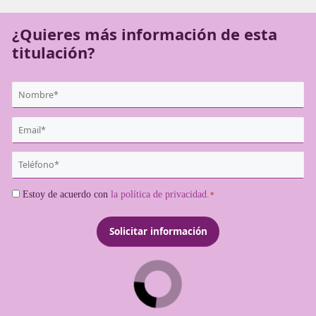
de forma legal.
¿Quieres más información de es
titulación?
{user:display_name}
*
Email
*
Teléfono
*
Consentimiento
Estoy de acuerdo con
la política de privacidad.
*
*