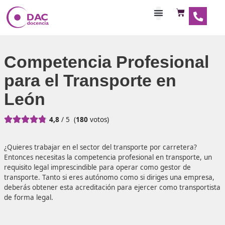
Habilitaciones Doce
Competencia Profesio
para el Transporte en
León





4,8
/ 5
(
180
votos)
¿Quieres trabajar en el sector del transporte por carrete
Entonces necesitas la competencia profesional en transpo
requisito legal imprescindible para operar como gestor d
transporte. Tanto si eres autónomo como si diriges una 
deberás obtener esta acreditación para ejercer como tra