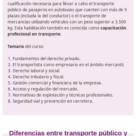
autorización de servicio público con vehículos que supe
3500 kg de MMA (Masa Máxima Autorizada). Asimismo,
obligatorio para aquellas con autorizaciones MDL que
superen los 2500 kg de MMA y operen en otros países 
Unión Europea. Además, este título es necesario para
acceder a una licencia de servicio público en el transpo
viajeros, siempre que el vehículo tenga capacidad par
de 9 plazas, incluyendo al conductor.
Por otro lado, las empresas transitarias, operadores log
y agencias de transporte también deben contar en su
estructura organizativa con un gestor de transporte q
posea esta cualificación.
Concepto de competencia para 
transporte y temario