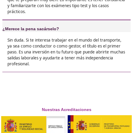
transporte.





Aitor, 43 años
❝
En mi caso ya trabajaba como chófer, pero sin 
título no podía avanzar. Me lo saqué y ahora s
gestor de mi propio negocio. El cambio ha sido





Nico, de Gandía
❝
Si tienes dudas, te animo a que hagas este cur
también las tenía, pero ver cómo mejora tu si
laboral después no tiene precio.





Sergio G.D.