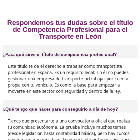
Opiniones sobre el Competenc
Profesional para el Transporte en
❝
Yo estaba en paro y sin muchas opciones… Me
hablaron del título de transporte y lo vi claro.
apunté a un curso con DAC docencia, aprobé 
trabajo con mi propio vehículo. Es lo mejor qu
hecho en años.





Marta, de León
❝
No te voy a mentir, hay que estudiar y dedicar
tiempo, pero no es nada que no se pueda saca
esfuerzo. Y lo mejor es que el esfuerzo tiene
recompensa: hoy trabajo fijo en una empresa 