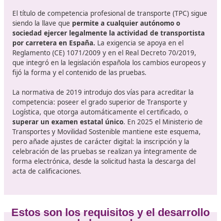
castillalamancha.es
Para garantizar la igualdad territorial,
cada comunida
autónoma publica su calendario anual
. La
descentralización se plasma, también, en convocatoria
permanentes. Muchas regiones en España están reali
dos convocatorias al año, lo que se traduce en más op
para los aspirantes. Es necesario elegir un centro
homologado y con experiencia, consulta a nuestros ex
de DAC docencia, con 110 horas online tendrás la for
adecuada.
Apuntes interesantes sobre el cur
El título de competencia profesional de transporte (TPC