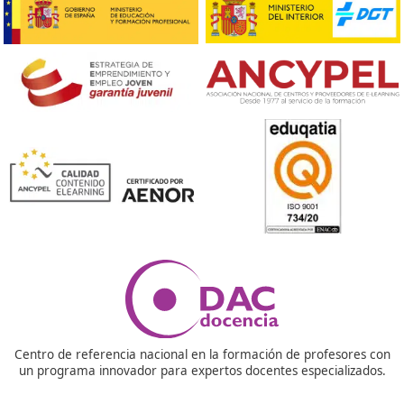
únicamente a la persona que ha cumplido con los requi
para su obtención.
¿Para qué sirve el título?
Según la Ley de Ordenación de los Transportes Terrest
(LOTT), toda empresa que se dedique al transporte de
mercancías o pasajeros debe contar en su plantilla con 
menos una persona que posea el Título de Transportist
requisito es ineludible y forma parte de las normativas
obligatorias del sector.
¿Es necesario tener el título de competencia profesio
el transporte?
El Título de Competencia Profesional para el Transport
conocido comúnmente como Título de Transportista, e