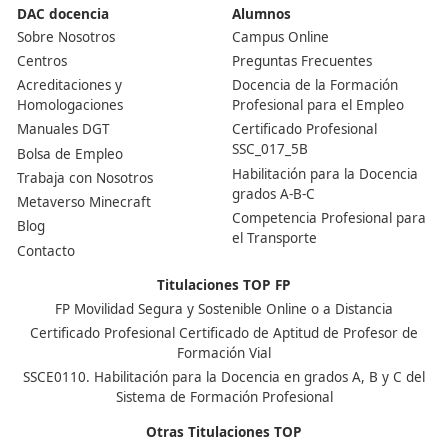
obligatorio para cualquier empresa que realice transpo
mercancías bajo autorización de servicio público utiliza
vehículos con un peso máximo autorizado (MMA) superi
3500 kg. También es un requisito para servicios MDL
(mercancías por cuenta ajena) que empleen vehículos 
más de 2500 kg de MMA que operen en otros países de
Unión Europea. Además, este título es indispensable p
obtener una licencia de servicio público de transporte 
viajeros en vehículos con capacidad para 9 plazas o má
incluyendo al conductor. Por otra parte, empresas co
transitarias, operadores logísticos y agencias de transp
también están obligadas a tener en su organización un
de transporte que posea esta titulación.