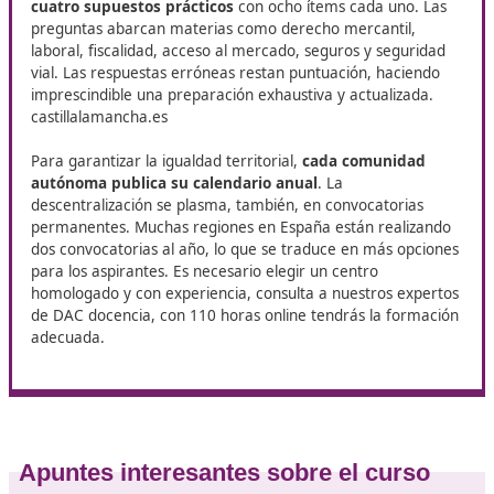
competencia profesional para e
transporte
En DAC Docencia ofrecemos el curso de
Competencia Pro
para el Transporte
en Leganés, diseñado para que puedas
con los requisitos legales del sector y ampliar tus posibili
inserción laboral como transportista.
Inicio del proceso y examen a
superar
El examen nacional consta de
200 preguntas tipo tes
cuatro supuestos prácticos
con ocho ítems cada uno.
preguntas abarcan materias como derecho mercantil,
laboral, fiscalidad, acceso al mercado, seguros y segur
vial. Las respuestas erróneas restan puntuación, haci
imprescindible una preparación exhaustiva y actualiza