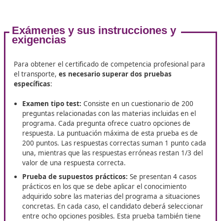
Estos son los requisitos y el desar
de las pruebas
Los requisitos de acceso apenas varían desde 2019:
residencia habitual en España, mayoría de edad y pag
una tasa que oscila entre 24 € y 31 € según la comunid
mantiene la posibilidad de solicitar adaptaciones para
personas con discapacidad.
El nivel formativo mínimo
exigido es Bachillerato o equivalente
, aunque la med
aspirantes posee estudios de Formación Profesional.
En cuanto a la preparación, el Ministerio pone a disposi
de los candidatos el
temario oficial y una batería de
exámenes liberados
. Con la digitalización plena del pr
los tribunales corrigen más rápido y publican las notas 
plazos de diez días. Este dinamismo, unido a la escasez
gestores de transporte en el mercado laboral, conviert
formación en una inversión profesional muy atractiva 