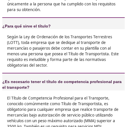





Manoli, 46 años
❝
Al principio pensé que era un gasto innecesari
fue todo lo contrario. Obtener el título me abr
muchas puertas y ahora disfruto de una mejo
remuneración. ¡Definitivamente lo haría de nu





José, de Toledo
❝
Me animé a sacarme el título porque quiero s
camionera. La formación fue útil y los profes
cercanos. Al final, no solo obtuve el título, sin
confianza en mí misma para enfrentar cualqui
carretera.





Diana G.E.