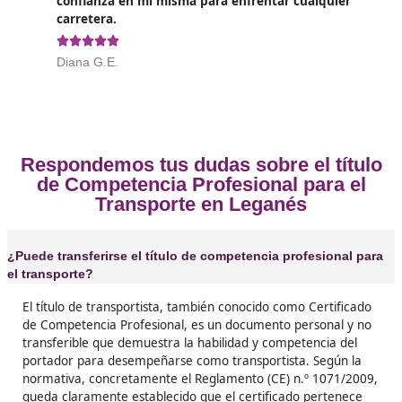
Opiniones sobre el Competenc
Profesional para el Transporte 
Leganés
❝
Decidí sacarme el título porque quería un cam
mi vida laboral. La formación fue intensa con
docencia, pero aprendí mucho más de lo que
imaginaba. Ahora tengo más oportunidades y,
sinceramente, me siento más seguro al volant





Manuel, de Leganés
❝
Siempre quise trabajar en logística, y el título
requisito indispensable. Lo que más me gustó
conocer a otros apasionados del transporte. ¡
un gran grupo de amigos y ahora nos apoyam
nuestras carreras!