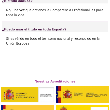
❝
transporte, pero sin el título te cierran todas l
puertas. Vale cada minuto de estudio.





Tere, de Valladolid
❝
Al principio pensé: ¿otro papel más? Pero la v
que tener este título cambia tu nivel profesion
da mucha seguridad.





Luis, 35 años
❝
Yo era autónomo y no sabía que lo necesitaba.
saqué y ahora tengo todo en regla, sin líos ni 
Tranquilidad total.





Marcos, G.L.