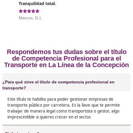
Opiniones sobre el Competenc
Profesional para el Transporte e
Línea de la Concepción
❝
No me gustaba estudiar, pero este curso de D
docencia me motivó porque veía claro lo que 
conseguir. Ahora trabajo de lo mío y se siente 





Julia, de La Línea
El sector laboral está lleno de oportunidades 