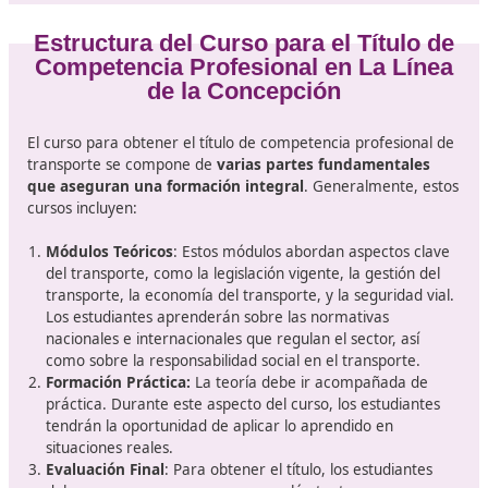
¿Qué es el título de competenc
profesional de transporte?
El título de competencia profesional de transporte es u
certificado esencial que acredita que una persona 
los conocimientos y habilidades
necesarios para ejer
actividades de transporte, ya sea de mercancías o de
personas. Este título es fundamental para quienes des
operar como transportistas y asegura que cumplan con
normativa vigente en materia de seguridad, gestión de
recursos y atención al cliente.
En España, la obtención de este título está regulada por
Ministerio de Transportes, Movilidad y Agenda Urbana 
pasar por un
proceso formativo que incluye tanto te
como práctica
. Este proceso no solo te prepara para
enfrentar los desafíos del sector, sino que también te
garantiza estar al día con las últimas tendencias y tecno