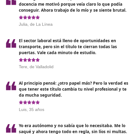
Un certificado obligatorio en
España
El Título de Competencia Profesional para el Transport
imprescindible para cualquier empresa dedicada al
transporte de mercancías
que cuente con autorizaci
servicio público y utilice vehículos de más de 3.500 kg 
MMA, así como para aquellas que dispongan de
autorizaciones MDL con vehículos de más de 2.500 kg 
MMA y operen en otros países de la Unión Europea.
Asimismo, este título
resulta obligatorio para la obt
de una licencia de servicio público
destinada al tran
de viajeros, siempre que se trate de vehículos con más
plazas, incluido el conductor. Por otro lado, se exige qu
empresas turísticas, operadores logísticos y agencias 
transporte cuenten en su organización con un gestor 
transporte que posea dicha titulación.