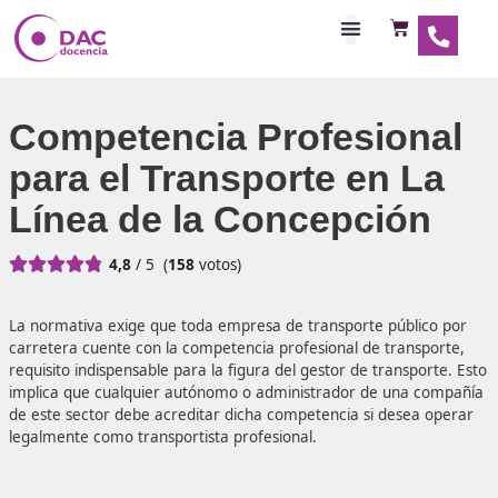
Habilitaciones Doce
Competencia Profesio
para el Transporte en 
Línea de la Concepció





4,8
/ 5
(
158
votos)
La normativa exige que toda empresa de transporte públ
carretera cuente con la competencia profesional de trans
requisito indispensable para la figura del gestor de transp
implica que cualquier autónomo o administrador de una
de este sector debe acreditar dicha competencia si dese