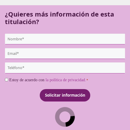
legalmente como transportista profesional.
¿Quieres más información de es
titulación?
{user:display_name}
*
Email
*
Teléfono
*
Consentimiento
Estoy de acuerdo con
la política de privacidad.
*
*