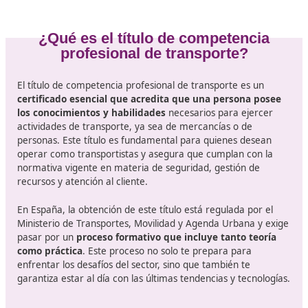
mucho a los candidatos que cuentan con una formaci
acreditada.
• Mejora de competencias
: El curso te proporcionará 
habilidades necesarias para gestionar un negocio de
transporte de manera efectiva, abarcando desde la ge
de rutas hasta el trato con los clientes.
•
Cumplimiento normativo
: Conocer las leyes y
regulaciones aplicables te ayudará a operar dentro del
marco legal y evitar sanciones.
•
Desarrollo profesional:
Tener este título te permitirá
avanzar en tu carrera y optar a puestos de mayor
responsabilidad, así como mejorar tu salario.