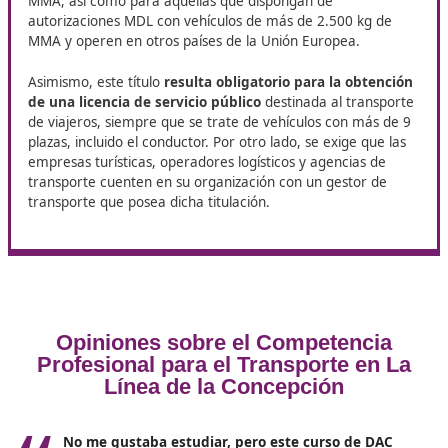
Formación Práctica:
La teoría debe ir acompañada
práctica. Durante este aspecto del curso, los estudia
tendrán la oportunidad de aplicar lo aprendido en
situaciones reales.
Evaluación Final
: Para obtener el título, los estudia
deben superar un examen que evalúe tanto sus
conocimientos teóricos como prácticos adquiridos d
el curso. Además, algunos centros optan por realiza
entrevistas o presentaciones para evaluar las habili
comunicativas y de gestión de los aspirantes.
¿Te preocupa la preparación para el curso? Considera e
curso online de DAC docencia, de 110 horas, puede ser
solución a tus miedos.