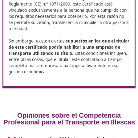
La primera prueba tiene una puntuación máxima de
puntos. Los aciertos suman 1 punto cada uno, mient
que los errores restan un tercio de un acierto (0.33
puntos).
En la segunda prueba, también con una puntuación
máxima de 200 puntos, cada supuesto correcto oto
puntos. Por otro lado, cada respuesta incorrecta pen
con 1/3 de un acierto (16.67 puntos).
Para aprobar el examen,
es necesario alcanzar al me
50% de la puntuación máxima en cada una de las d
partes
. Además, la puntuación acumulada entre amba
pruebas debe ser igual o superior al 60% del total posib