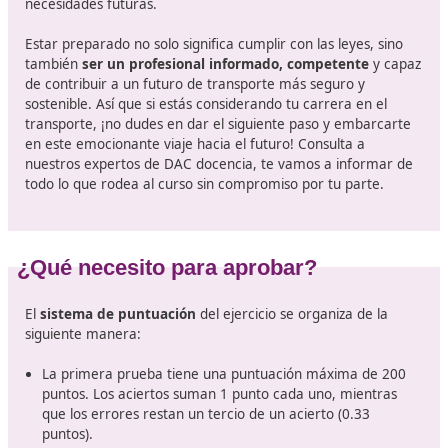
Cada una de las pruebas tendrá
una duración máxim
horas
, sumando un tiempo total de 4 horas para comp
el examen en su totalidad.
Prepárate para el transporte profes
El curso para obtener el título de competencia profesio
transporte en España no es solo una obligación legal, s
una plataforma esencial para el éxito en un sector 
constante transformación
. A medida que el entorno d
transporte continúa evolucionando, la formación adec
volverá más crucial que nunca. La diversificación en las
modalidades de aprendizaje y la inclusión de temas
relevantes como la sostenibilidad y la gestión digital son