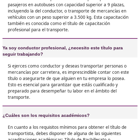
❝
Pensaba que iba a ser imposible, pero al final
cuestión de constancia que de otra cosa. Es u
esfuerzo que dura unos meses y luego tienes e
para toda la vida. ¡Vale totalmente la pena!





Alfonso, de 34 años
❝
Si quieres meterte en serio en el transporte, e
título es sí o sí. Yo lo saqué y enseguida me ll
más oportunidades, porque las empresas nece
gente que lo tenga. Es como tener un comodín





Catalina, de Cuenca
Yo lo veía como un trámite aburrido, pero me 