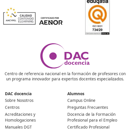
pasajeros en autobuses con capacidad superior a 9 pla
incluyendo la del conductor, o transporte de mercancía
vehículos con un peso superior a 3.500 kg. Esta capaci
también es conocida como el título de capacitación
profesional para el transporte.
Ya soy conductor profesional, ¿necesito este título p
seguir trabajando?
Si ejerces como conductor y deseas transportar person
mercancías por carretera, es imprescindible contar co
título o asegurarte de que alguien en tu empresa lo po
Esto es esencial para garantizar que estás cualificado y
preparado para desempeñar tu labor en el ámbito del
transporte.
¿Cuáles son los requisitos académicos?