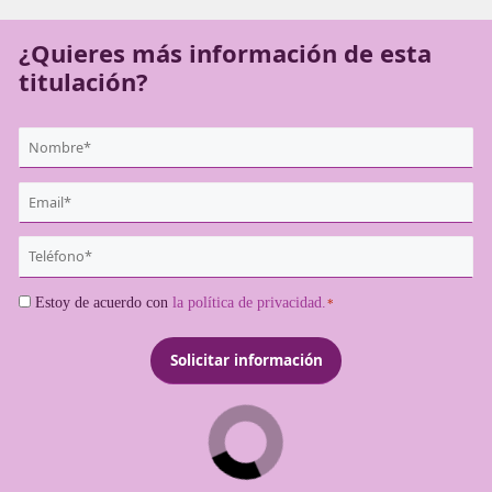
como transportista profesional y evitar problemas legales
¿Quieres más información de es
titulación?
{user:display_name}
*
Email
*
Teléfono
*
Consentimiento
Estoy de acuerdo con
la política de privacidad.
*
*