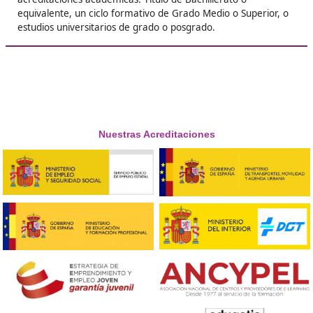
❝
un montón de puertas. Ahora gestiono transp
legalmente y hasta me respetan más en el sect
final no es solo un papel, es una ventaja real.





José Miguel, J.P.
Respondemos tus dudas sobre el t
de Competencia Profesional para
Transporte en Illescas
¿A qué se llama competencia profesional para el tran
La competencia profesional para el transporte se refier
formación necesaria para realizar transporte público d