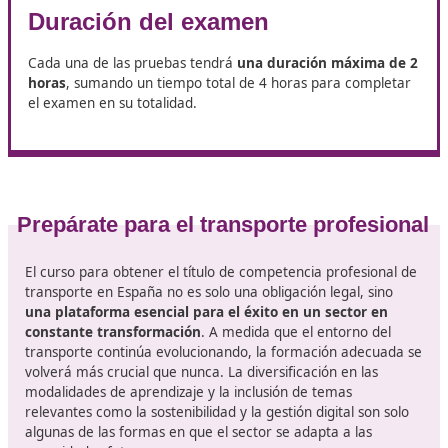
Ministerio de Fomento.
Contenido del examen
El
examen estará compuesto por dos pruebas
:
Primera prueba: Consistirá en responder 200 pregu
de tipo test, cada una con cuatro opciones de respu
Segunda prueba: Se tratará de resolver cuatro caso
prácticos que implicarán aplicar conocimientos
relacionados con las materias del programa en
situaciones concretas. En esta fase, el aspirante de
realizar los cálculos y valoraciones pertinentes y
seleccionar la opción correcta entre ocho posibles
respuestas por cada caso.
Duración del examen