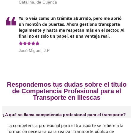
completo por la empresa o participe activamente en s
gestión económica.
Opiniones sobre el Competenc
Profesional para el Transporte en Il
❝
Yo me presenté en 2024 y lo conseguí a la pri
gracias a la formación de DAC docencia. La ve
que con un curso online se hace mucho más
llevadero. Ahora puedo trabajar por mi cuenta
dependo de que otro me ‘preste’ el título.





Leonor, de Illescas