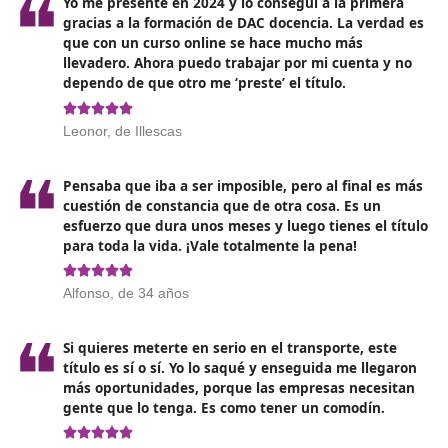
La posible cesión del título en
Illescas
El conocido como Certificado de Competencia Profesio
un documento personal e intransferible que
acredita l
habilidad y cualificación del titular para desempeñ
en la profesión de transportista
. Según lo establecid
Reglamento (CE) n.º 1071/2009, este certificado está
vinculado exclusivamente a la persona que ha cumplid
los requisitos necesarios para obtenerlo. Por esta razó
se permite su cesión, transferencia ni alquiler a otra 
o entidad.
Sin embargo, existen ciertos
supuestos en los que el 
de este certificado podría habilitar a una empresa 
transporte utilizando su título
. Estas condiciones inc
entre otras cosas, que el titular esté contratado a tie