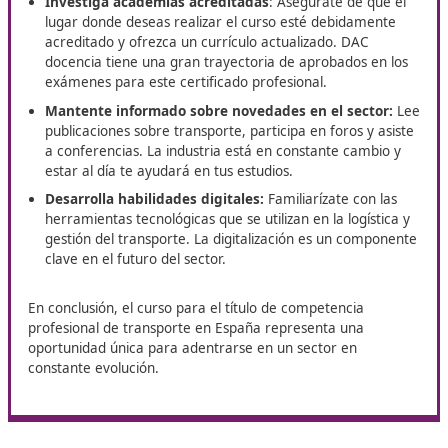
lo pone fácil en Huercal de Almería con su curso de
Comp
Profesional para el Transporte
. Una oportunidad ideal p
formarte, mejorar tu perfil y acceder a más salidas labora
¿Cómo prepararte para el curso
en Huercal de Almería?
Si estás interesado en obtener el título de competenci
profesional de transporte, aquí hay
algunos consejos 
cómo prepararte
:
Investiga academias acreditadas
: Asegúrate de q
lugar donde deseas realizar el curso esté debidame
acreditado y ofrezca un currículo actualizado. DAC
docencia tiene una gran trayectoria de aprobados e
exámenes para este certificado profesional.