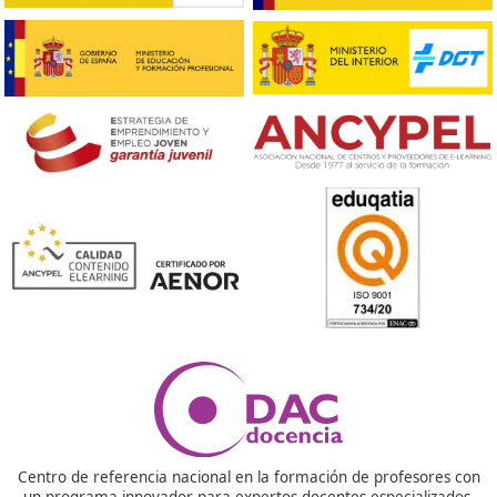





Gema L.P.
Respondemos tus dudas sobre el t
de Competencia Profesional para
Transporte en Huercal de Almer
¿Dónde se hace el examen?
Cada comunidad autónoma convoca sus pruebas,
normalmente dos veces al año. Se realizan de forma
presencial.