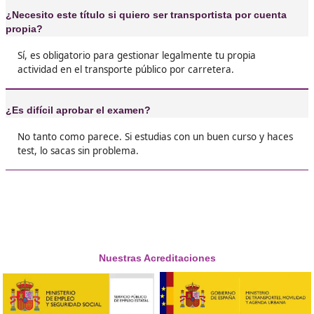
❝
No te voy a mentir: hay que estudiar, pero el 
vale la pena. A los pocos meses de sacar el títu
estaba trabajando en una empresa de logístic
contrato fijo.





Helena, 43 años
❝
Si te comprometes y estudias con constancia, 
examen se puede sacar sin problema. No es fác
pero tampoco es una misión imposible.





Héctor, de Segovia
❝
Mi vida laboral dio un giro inesperado. Venía 
sector, pero vi en el transporte una oportunid
futuro. Hacer el curso y sacarme el título fue e
primer paso para reinventarme profesionalme