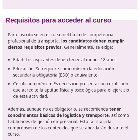
La industria del transporte, en aug
El sector del transporte en España, y en Europa en
general
, está experimentando una transformación
significativa. La necesidad de una movilidad sostenible, 
digitalización y la regulación del tráfico son factores q
llevado a una creciente demanda de profesionales
capacitados en este ámbito. Si estás pensando en cons
el título de competencia profesional de transporte en 
no dejes de consultar a nuestros expertos de DAC doce
somos una academia reconocida en toda la geografía
española.
Con la combinación adecuada de conocimientos teórico
prácticos, podrás posicionarte como un profesional al
calificado, listo para afrontar los desafíos del transport
moderno y contribuir al desarrollo de un futuro más
sostenible. ¡No pierdas la oportunidad de formar parte
esta emocionante transformación! Anímate con nuestr