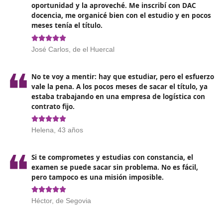
Además, contar con este título permite
acceder a pue
de mayor responsabilidad
, como la gestión de flotas,
planificación de operaciones logísticas y dirección de
empresas de transporte. A medida que el sector conti
evolucionando, los profesionales con formación específ
son cada vez más valorados.
Por otro lado, la formación continua y la actualización
conocimientos son fundamentales en una industria tan
dinámica.
Mirando hacia el futuro, el sector del transporte en
España se enfrenta a varios desafíos y oportunidad
sostenibilidad será uno de los puntos clave en los próx
años. Con el aumento de la conciencia ambiental, es
probable que surjan nuevas normativas que exigieran a
empresas adoptar prácticas más sostenibles y eficiente