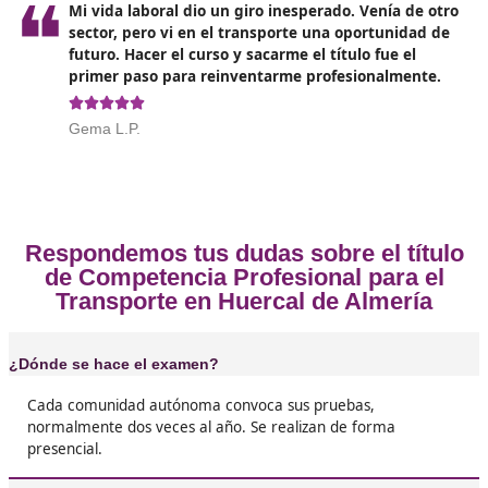
Opiniones sobre el Competenc
Profesional para el Transporte en H
de Almería
❝
No me lo pensé dos veces. Me apunté, estudié
saqué. ¡Ahora trabajo por mi cuenta! Vi la
oportunidad y la aproveché. Me inscribí con 
docencia, me organicé bien con el estudio y e
meses tenía el título.





José Carlos, de el Huercal