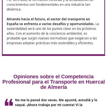
Además, aunque no es obligatorio, se recomienda
ten
conocimientos básicos de logística y transporte
, as
habilidades de gestión empresarial. Esto facilitará la
comprensión de los contenidos que se abordarán duran
curso.
Beneficios de obtener el título en
el Huercal de Almería
Obtener el título de competencia profesional de trans
trae consigo múltiples ventajas. En primer lugar, prop
una certificación reconocida en el ámbito nacional 
internacional
, lo que aumenta las posibilidades de en
empleo en empresas de transporte, logística y distribu