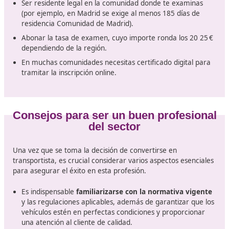
Requisitos y documentación
En la actualidad, obtener el Título de Competencia
Profesional para el Transporte es
imprescindible para
quienes operan vehículos de transporte público por
carretera
(mercancías > 3.500 kg o viajeros > 9 plazas).
certificado no es delegable: debe estar en posesión de
persona vinculada laboralmente con la empresa
transportista. Puedes acceder a él a través de formaci
específica y el examen oficial convocado por las comu
autónomas
Para
inscribirte
debes:
Tener al menos Bachillerato, FP (grado medio o supe