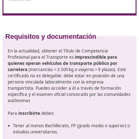
• El
sector ofrece empleo estable
, formación continu
cada 5 años con 35 h) y oportunidades para autónomo
pymes.
Gracias a la celebración continua de exámenes por pa
muchas comunidades autónomas,
el proceso es ágil 
accesible
. La combinación de formación estructurada 
demanda laboral convierte este curso en una vía inter
para acceder a un empleo estable o poner en marcha
empresa de transporte. Si necesitas información conc
tu comunidad (plazos, tasas o cursos), puedo ayudarte
localizarla.
¿Buscas centro para tu formación? Déjanos ayudarte,
DAC docencia y te ofrecemos nuestro práctico curso o
de 110 horas, con el que vas a superar los exámenes
fácilmente.