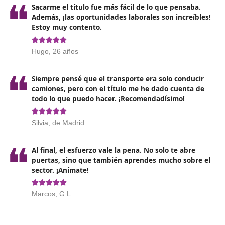
Las pruebas para la obtención del certificado de
competencia profesional versarán sobre el
contenido 
programa incluido en el anexo I parte I del Reglam
(CE) nº 1071/2009 por el que se establecen las normas
comunes relativas a las condiciones que han de cumpli
para el ejercicio de la profesión de transportista por
carretera (tanto de mercancías como de personas).
• A. Elementos de Derecho civil
• B. Elementos de Derecho mercantil
• C. Elementos de Derecho laboral
• D. Elementos de Derecho fiscal
• E. Gestión comercial y financiera de la empresa
• F. Acceso a los mercados
• G. Normas y explotación técnicas
• H. Seguridad vial