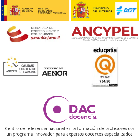
Respondemos tus dudas sobre el t
de Competencia Profesional para
Transporte en Hospitalet de Llobr
¿Cómo aprobar el examen?
Para superar el examen es necesario alcanzar al meno
puntos en cada una de las dos secciones y lograr, en co
un mínimo del 60% de la puntuación total. Cada prueb
tendrá una duración máxima de 2 horas.
¿Cómo afecta este título a las oportunidades laborale
sector del transporte?
Contar con el título de competencia profesional te abr