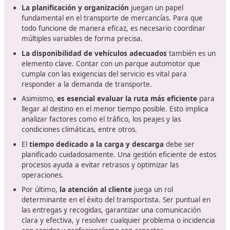
estudios universitarios.
Ser residente legal en la comunidad donde te exami
(por ejemplo, en Madrid se exige al menos 185 días 
residencia Comunidad de Madrid).
Abonar la tasa de examen, cuyo importe ronda los 2
dependiendo de la región.
En muchas comunidades necesitas certificado digita
tramitar la inscripción online.
Consejos para ser un buen profes
del sector
Una vez que se toma la decisión de convertirse en
transportista, es crucial considerar varios aspectos ese
para asegurar el éxito en esta profesión.