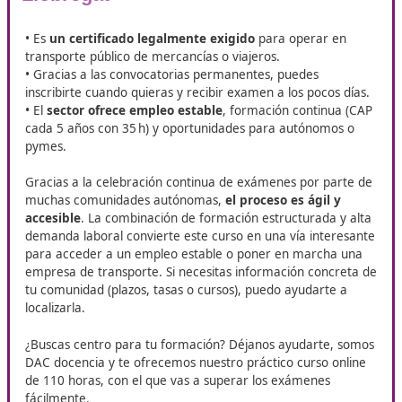
futuro: el curso de competenci
profesional para el transporte
Si te encuentras en Hospitalet de Llobregat, DAC Docencia
cordialmente a participar en su curso de
Competencia
Profesional para el Transporte
.
Este curso está ideado 
aquellos que aspiran a mejorar su desarrollo profesional e
industria del transporte. Esta formación es vital para enr
tus opciones laborales y elevar tus competencias profesio
Lo que vas a conseguir con este
certificado en Hospitalet de
Llobregat
• Es
un certificado legalmente exigido
para operar e
transporte público de mercancías o viajeros.
• Gracias a las convocatorias permanentes, puedes
inscribirte cuando quieras y recibir examen a los pocos