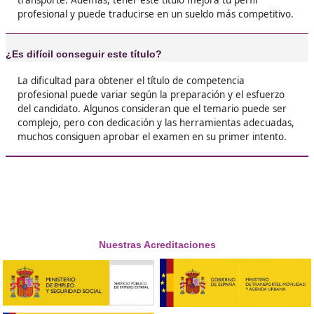





Hugo, 26 años
❝
Siempre pensé que el transporte era solo cond
camiones, pero con el título me he dado cuen
todo lo que puedo hacer. ¡Recomendadísimo!





Silvia, de Madrid
❝
Al final, el esfuerzo vale la pena. No solo te ab
puertas, sino que también aprendes mucho so
sector. ¡Anímate!





Marcos, G.L.