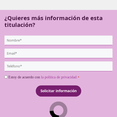
asegurarse de contar con esta competencia para ejerce
transportista profesional.
¿Quieres más información de es
titulación?
{user:display_name}
*
Email
*
Teléfono
*
Consentimiento
Estoy de acuerdo con
la política de privacidad.
*