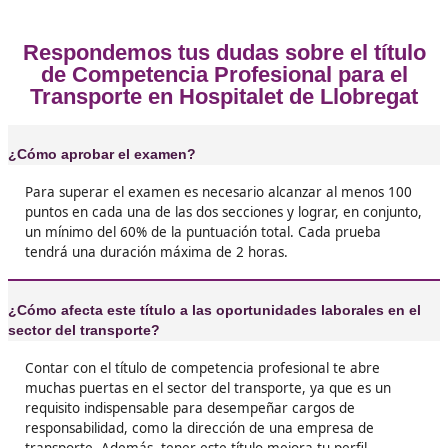
Opiniones sobre el Competenc
Profesional para el Transporte 
Hospitalet de Llobregat
❝
La verdad es que al principio me daba pereza,
ahora que tengo el título, ¡no me arrepiento! 
gran paso para mi carrera y lo conseguí graci
docencia en Hospitalet.





Nerea, de Hospitalet
❝
Sacarme el título fue más fácil de lo que pens
Además, ¡las oportunidades laborales son incr
Estoy muy contento.