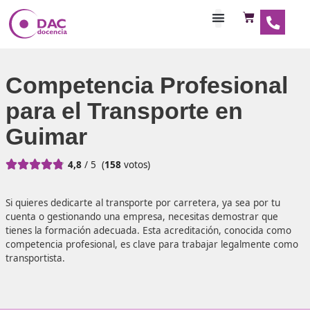
Habilitaciones Doce
Competencia Profesio
para el Transporte en
Guimar





4,8
/ 5
(
158
votos)
Si quieres dedicarte al transporte por carretera, ya sea p
cuenta o gestionando una empresa, necesitas demostrar
tienes la formación adecuada. Esta acreditación, conoci
competencia profesional, es clave para trabajar legalme
transportista.