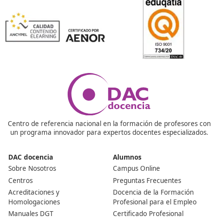
¿Es obligatorio tener el título para trabajar en transpo
carretera?
Sí. En 2025 sigue siendo imprescindible si quieres ser
transportista autónomo o gestor de una empresa de
transporte. Sin él, no puedes ejercer legalmente ni obt
autorizaciones de transporte.
¿Cuánto tiempo se tarda en prepararlo?
Depende del curso y del ritmo de estudio. Algunos lo s
2 o 3 meses si se lo toman en serio. Otros prefieren ir
despacio. Lo importante es ser constante y practicar 
Con DAC docencia te puedes aprovechar de un práctic
curso online de 110 horas.