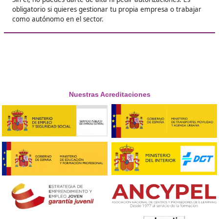





Fermín, de Mallorca
❝
Fue duro compaginarlo con el trabajo y la fami
pero lo logré estudiando por las noches. Cuan
aprobé, sentí que todo el esfuerzo valió la pen
una oportunidad real de avanzar.





Eloísa F.R.
Respondemos tus dudas sobre el t
de Competencia Profesional para
Transporte en Guimar