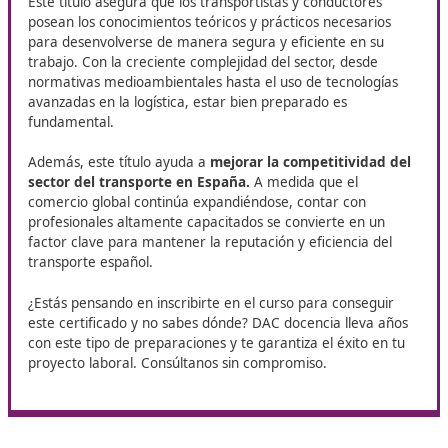
Competencia Profesional para el Transporte
. Esta form
oficial es imprescindible para ejercer como transportista 
tu perfil profesional en el sector.
¿Es importante tener este
certificado en Guimar?
Obtener el título de competencia profesional de trans
no solo es un requisito legal para operar vehículos de
transporte de mercancías y viajeros, sino que también
trampolín hacia oportunidades laborales más atrac
Este título asegura que los transportistas y conductore
posean los conocimientos teóricos y prácticos necesari
para desenvolverse de manera segura y eficiente en s
trabajo. Con la creciente complejidad del sector, desde
normativas medioambientales hasta el uso de tecnolog
avanzadas en la logística, estar bien preparado es