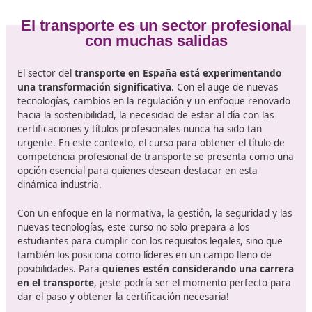
fundamental.
Además, este título ayuda a
mejorar la competitivida
sector del transporte en España.
A medida que el
comercio global continúa expandiéndose, contar con
profesionales altamente capacitados se convierte en u
factor clave para mantener la reputación y eficiencia d
transporte español.
¿Estás pensando en inscribirte en el curso para conseg
este certificado y no sabes dónde? DAC docencia lleva
con este tipo de preparaciones y te garantiza el éxito 
proyecto laboral. Consúltanos sin compromiso.