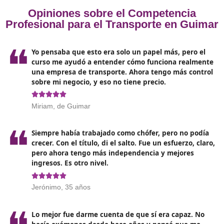
módulos esenciales
:
Marco legal y normativo
: Este módulo comprender
legislación nacional e internacional relacionada con 
transporte, incluyendo normativas de seguridad, m
ambiente y derechos laborales.
Gestión de la logística y la cadena de suministro:
se enseñarán herramientas y estrategias para optim
rutas, seleccionar proveedores y gestionar inventari
elementos clave para cualquier profesional del tran
Habilidades digitales
: La digitalización es una real
todos los sectores. Los cursos incluirán formación e
software específico para la gestión de flotas y anális
datos, permitiendo a los alumnos tomar decisiones
informadas y rápidas.
Sostenibilidad en el transporte
: Se abordarán técn
métodos para reducir el impacto ambiental del
transporte, incluyendo la eficiencia energética y el 