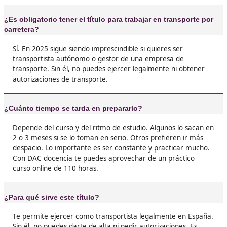
una empresa de transporte. Ahora tengo más 
sobre mi negocio, y eso no tiene precio.





Miriam, de Guimar
❝
Siempre había trabajado como chófer, pero no
crecer. Con el título, di el salto. Fue un esfuerz
pero ahora tengo más independencia y mejor
ingresos. Es otro nivel.





Jerónimo, 35 años
❝
Lo mejor fue darme cuenta de que sí era capa
hacía exámenes desde hace años y pensé que
costaría, pero el curso estaba muy bien organ
Ahora tengo mi ruta, mis papeles en regla, y 
futuro más claro.