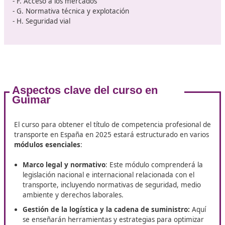
dar el paso y obtener la certificación necesaria!
¿Sobre qué materias o temas me 
tener que examinar?
Las evaluaciones necesarias para obtener el certificad
competencia profesional se centrarán en los temas
establecidos en el
programa del anexo I, parte I, del
Reglamento (CE) n.º 1071/2009
. Este reglamento defi
normas comunes para cumplir con los requisitos exigid
para el ejercicio de la profesión de transportista por
carretera, aplicables tanto al transporte de mercancí
al transporte de personas.
Los contenidos que se evaluarán comprenden las sigui
áreas: