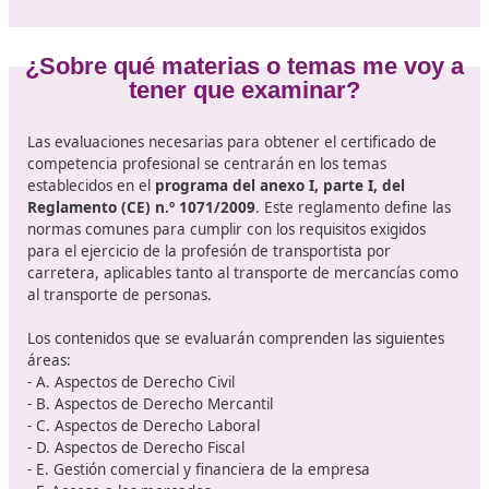
El transporte es un sector profesi
con muchas salidas
El sector del
transporte en España está experiment
una transformación significativa
. Con el auge de nu
tecnologías, cambios en la regulación y un enfoque re
hacia la sostenibilidad, la necesidad de estar al día con 
certificaciones y títulos profesionales nunca ha sido tan
urgente. En este contexto, el curso para obtener el títu
competencia profesional de transporte se presenta c
opción esencial para quienes desean destacar en esta
dinámica industria.
Con un enfoque en la normativa, la gestión, la segurida
nuevas tecnologías, este curso no solo prepara a los
estudiantes para cumplir con los requisitos legales, sin
también los posiciona como líderes en un campo lleno 
posibilidades. Para
quienes estén considerando una c
en el transporte
, ¡este podría ser el momento perfect