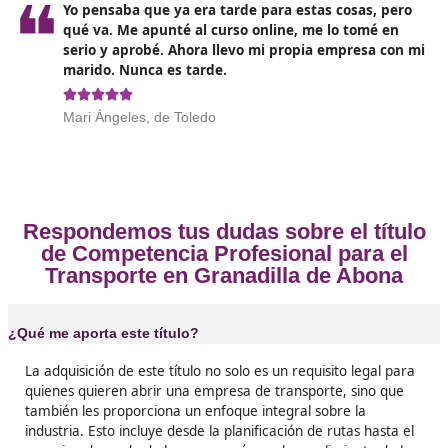
transporte
. Además, con el auge de la movilidad eléct
los vehículos autónomos, estar preparado para estos
cambios es esencial.
Opiniones sobre el Competenc
Profesional para el Transporte 
Granadilla de Abona
❝
No tenía ni idea del sector, solo quería montar
con mi furgoneta. Hice el curso, aprobé a la 
y ahora estoy facturando por mi cuenta. Si te 
pensando, lánzate.




