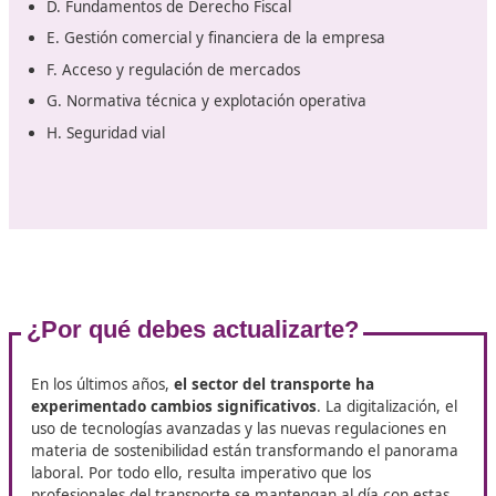
Trabajar como autónomo
: Ser autónomo en el sect
transporte implica trabajar de forma independiente,
ofreciendo servicios de transporte a diferentes emp
En este caso, es necesario contar con los permisos y
licencias requeridas, así como con un vehículo propi
alquilado.
El programa que vas a estudiar
Las pruebas destinadas a la obtención del certificado d
competencia profesional abarcarán los temas establec
el programa descrito en el anexo I, parte I, del Regla
(CE) nº 1071/2009. Este reglamento define las
normas
comunes que deben cumplirse para ejercer la profe
de transportista por carretera
, tanto en el ámbito de
mercancías como en el de personas.