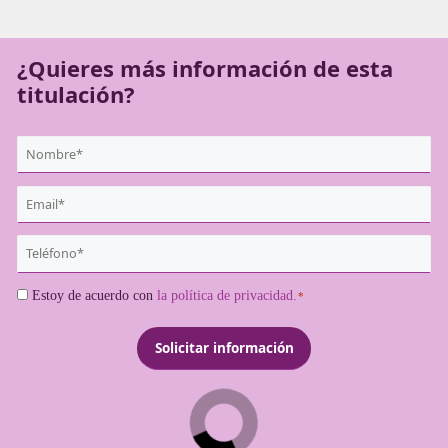
deben obtener dicha habilitación para desarrollar su activ
conforme a la legislación vigente.
¿Quieres más información de es
titulación?
{user:display_name}
*
Email
*
Teléfono
*
Consentimiento
Estoy de acuerdo con
la política de privacidad.
*