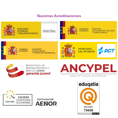
❝
Yo pensaba que ya era tarde para estas cosas,
qué va. Me apunté al curso online, me lo tomé
serio y aprobé. Ahora llevo mi propia empresa
marido. Nunca es tarde.





Mari Ángeles, de Toledo
Respondemos tus dudas sobre el t
de Competencia Profesional para
Transporte en Granadilla de Ab
¿Qué me aporta este título?
La adquisición de este título no solo es un requisito lega