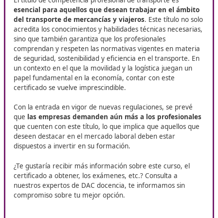
cambiar tu vida laboral?
DAC Docencia ofrece el curso para el certificado de
Comp
Profesional para el Transporte
en Granadilla de Abona, u
formación esencial que te permitirá acceder a nuevas sal
laborales como transportista profesional.
La importancia del título de
competencia profesional de
transporte en Granadilla de
Abona
El título de competencia profesional de transporte es
esencial para aquellos que desean trabajar en el á
del transporte de mercancías y viajeros
. Este título 
acredita los conocimientos y habilidades técnicas neces
sino que también garantiza que los profesionales
comprendan y respeten las normativas vigentes en ma