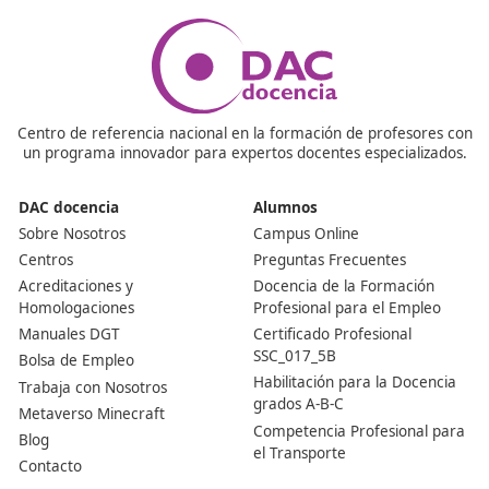
quienes quieren abrir una empresa de transporte, sino
también les proporciona un enfoque integral sobre la
industria. Esto incluye desde la planificación de rutas ha
manejo adecuado de las mercancías y el cumplimiento 
normativas de tráfico.
¿Quién necesita este título y para qué sirve?
Este título es obligatorio si quieres trabajar como gesto
transporte o montar tu propia empresa de transporte 
carretera, ya sea de mercancías o de viajeros. Sin él, n
puedes operar legalmente en el sector, ni siquiera com
autónomo.
¿Dónde se hace el examen y en qué consiste?
Cada comunidad autónoma convoca sus propias prueba