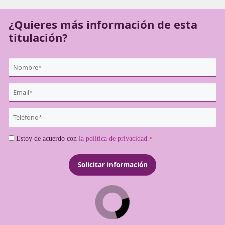
gestionar legalmente una flota.
¿Quieres más información de es
titulación?
{user:display_name}
*
Email
*
Teléfono
*
Consentimiento
Estoy de acuerdo con
la política de privacidad.
*
*