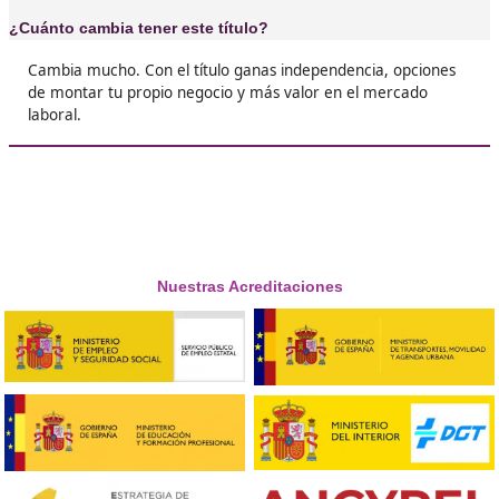
Ginés, 45 años
❝
Pensaba que era imposible, pero con un buen
es más llevadero. Es un esfuerzo que de verd
merece la pena.





Inés, F.L.
❝
Yo me presenté hace poco y aprobar me dio 
tranquilidad. Ahora tengo libertad para trabaj
que quiero sin depender de nadie.





Julio, de Sevilla