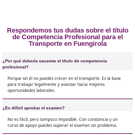
Opiniones sobre el Competenc
Profesional para el Transporte 
Fuengirola
❝
Me animé a sacarlo con DAC docencia porque 
mejorar mi situación laboral y no me arrepient
Tener el título te da seguridad y más posibili
encontrar trabajo estable en el sector.





Adela, de Fuengirola
❝
Lo recomiendo a todo el mundo del transporte
el título es como tener las llaves para entrar e
sector de manera seria.




