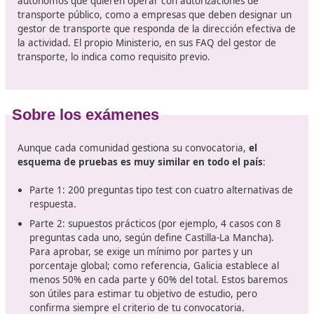
Un curso como valiosa herramie
profesional en Fuengirola
En España, obtener el certificado de competencia prof
para el transporte por carretera sigue siendo el
requis
clave para gestionar legalmente una empresa de
transporte
público de mercancías o viajeros en España
para ejercer como gestor/a de transporte dentro de u
compañía. El Ministerio de Transportes confirma que s
pueden realizar estas actividades quienes hayan supera
pruebas oficiales o estén exentos por titulación habilita
acuerdo con la normativa estatal y europea vigente.
El título certifica que dominas los conocimientos de
gestión
económica, jurídica, fiscal y técnica necesario
dirigir una empresa de transporte por carretera (nacio