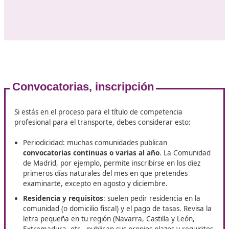
internacional) con arreglo a derecho. Lo exige tanto a
autónomos que quieren operar con autorizaciones de
transporte público, como a empresas que deben desig
gestor de transporte que responda de la dirección efec
la actividad. El propio Ministerio, en sus FAQ del gestor
transporte, lo indica como requisito previo.
Sobre los exámenes
Aunque cada comunidad gestiona su convocatoria,
el
esquema de pruebas es muy similar en todo el país
Parte 1: 200 preguntas tipo test con cuatro alternat
respuesta.
Parte 2: supuestos prácticos (por ejemplo, 4 casos c
preguntas cada uno, según define Castilla-La Mancha