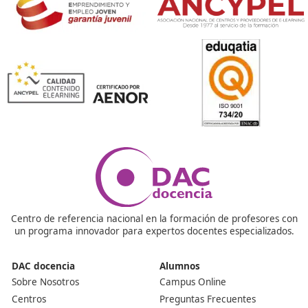
Respondemos tus dudas sobre el t
de Competencia Profesional para
Transporte en Fuengirola
¿Por qué debería sacarme el título de competencia
profesional?
Porque sin él no puedes crecer en el transporte. Es la 
para trabajar legalmente y avanzar hacia mejores
oportunidades laborales.
¿Es difícil aprobar el examen?
No es fácil, pero tampoco imposible. Con constancia y 
curso de apoyo puedes superar el examen sin problem