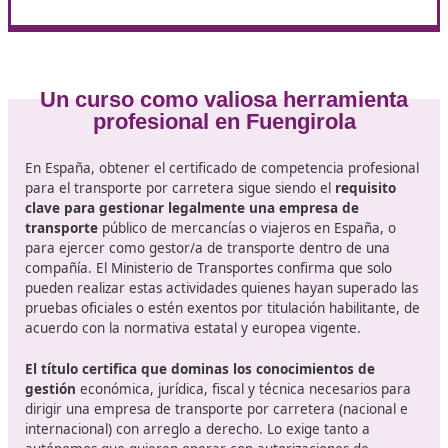
mercado, seguridad, etc.).
Quedar exento del examen
si posees determinada
titulaciones que ya garantizan esos conocimientos. E
actualidad, el propio Ministerio aclara que quien ten
título de FP de Técnico Superior en Transporte y Logí
no necesita examinarse, aunque deberá solicitar el
reconocimiento de esa competencia ante la
administración autonómica correspondiente. Alguna
comunidades, como Canarias, publican procedimien
específicos de dispensa cuando se acredita una titul
que cubre las materias del anexo europeo. Consulta
siempre el trámite de tu comunidad.
¿Tienes poco tiempo para el curso y quieres hacerlo d
casa? No lo dudes, consúltanos, somos DAC docencia y
ofrecemos un práctico curso con formación online y so
horas.