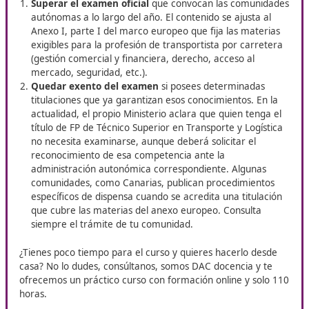
profesional del transporte
Si resides en Fuengirola, aprovecha la oportunidad que D
Docencia pone a tu alcance: el curso de
Competencia Pro
para el Transporte
. Este programa está pensado para q
desean avanzar en su carrera, acceder a más salidas labo
posicionarse con ventaja en el competitivo mundo del tra
¿Pasar por el examen sí o no?
Existen dos grandes caminos a considerar:
Superar el examen oficial
que convocan las comun
autónomas a lo largo del año. El contenido se ajusta
Anexo I, parte I del marco europeo que fija las mat
exigibles para la profesión de transportista por carr
(gestión comercial y financiera, derecho, acceso al