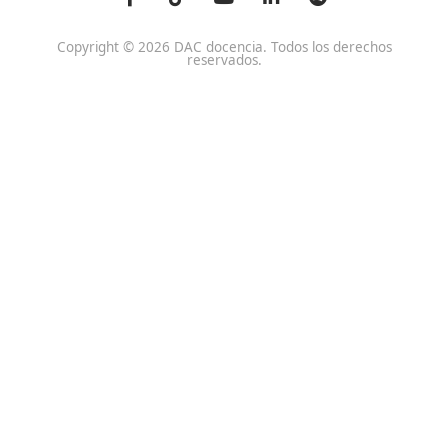
Centro de referencia nacional en la formación de profe
un programa innovador para expertos docentes especia
DAC docencia
Alumnos
Sobre Nosotros
Campus Online
Centros
Preguntas Frecuentes
Acreditaciones y
Docencia de la Formac