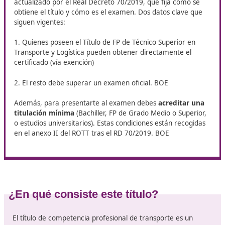
En El Viso de Alcor, DAC Docencia te da la oportunidad d
a su curso de
Competencia Profesional para el Transpo
programa práctico, pensado para quienes desean destaca
sector y obtener mejores salidas profesionales. ¡Invierte 
futuro y refuerza tus competencias con nosotros!
¿Qué pide la normativa para
conseguir el certificado?
La base jurídica es doble
: el Reglamento (CE) 1071/2
(programa de materias) y el ROTT (Reglamento de la 
actualizado por el Real Decreto 70/2019, que fija cómo
obtiene el título y cómo es el examen. Dos datos clave
siguen vigentes:
1. Quienes poseen el Título de FP de Técnico Superior 