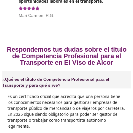
Opiniones sobre el Competenc
Profesional para el Transporte en E
de Alcor
❝
Yo lo aprobé el año pasado gracias a DAC doce
te digo que merece la pena. Ahora puedo gest
mi propia empresa y no dependo de terceros 
hacer los papeles del transporte. ¡Es un subid
tener el título en la mano!





Francisco, de El Viso
❝
Si estás en el sector del transporte y no tienes
título, vas a estar siempre limitado. Yo lo saq
no quedarme atrás y ahora tengo más liberta
moverme y coger trabajos. Se nota la diferenci




