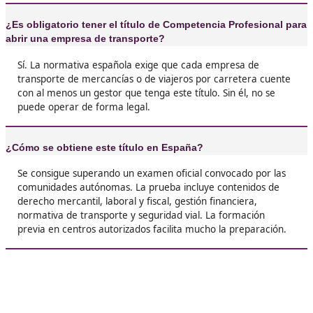
Sara. de 43 años
❝
Al principio pensaba que era un rollo estudiar
temario, pero con un buen curso se lleva muc
mejor. Y la verdad, cuando ves que te abre pu
puedes trabajar legalmente como transportist
entiendes que el esfuerzo compensa.





Mario, de Madrid
❝
Es verdad que hay que dedicarle horas, pero
es imposible. Lo mejor es que una vez lo tiene
nadie te lo quita. Es como una llave que abre
oportunidades laborales en el transporte.





Mari Carmen, R.G.