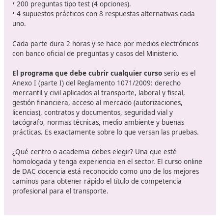
viajeros
en España. Este título no solo asegura que los
profesionales estén capacitados para realizar sus funci
de manera efectiva, sino que también contribuye a la
seguridad vial y al cumplimiento de la normativa vigent
En un futuro próximo,
se espera que la regulación so
transporte continúe evolucionando
, haciendo hincap
la formación continua de los profesionales del sector. E
significa que quienes obtengan su título deberán estar
dispuestos a actualizar sus conocimientos periódicamen
especialmente en áreas como la sostenibilidad, la
digitalización y las nuevas tecnologías aplicadas al tran
Sobre lo que vas a estudiar
El examen nacional, que realizan las Comunidades