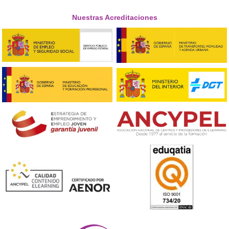
Respondemos tus dudas sobre el t
de Competencia Profesional para
Transporte en El Viso de Alco
¿Qué es el título de Competencia Profesional para el
Transporte y para qué sirve?
Es un certificado oficial que acredita que una persona 
los conocimientos necesarios para gestionar empresas
transporte público de mercancías o de viajeros por car
En 2025 sigue siendo obligatorio para poder ser gestor
transporte o trabajar como transportista autónomo
legalmente.