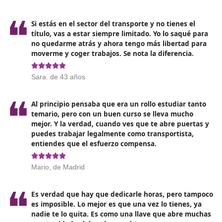
autorizaciones/licencias y contratación del transport
Calculadora siempre
(no la del móvil) y ficha con
fórmulas típicas (coste por km, amortización, costes
fijos/variables). Comprueba en tu CCAA que la calcu
está permitida.
Lee tu convocatoria
: plazos (Madrid: primeros 10 d
mes), documentos, tasas, sede electrónica… Evita s
burocráticos.
Ten a mano el RD 70/2019 para aclarar estructura 
examen, requisitos y exenciones por titulación (FP
Superior en Transporte y Logística).