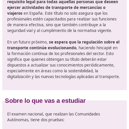
Transporte y Logística pueden obtener directamente e
certificado (vía exención)
2. El resto debe superar un examen oficial. BOE
Además, para presentarte al examen debes
acreditar
titulación mínima
(Bachiller, FP de Grado Medio o Supe
o estudios universitarios). Estas condiciones están reco
en el anexo II del ROTT tras el RD 70/2019. BOE
¿En qué consiste este título?
El título de competencia profesional de transporte es u
requisito legal para todas aquellas personas que d
ejercer actividades de transporte de mercancías o