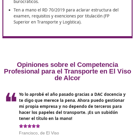
de DAC docencia está reconocido como uno de los mej
caminos para obtener rápido el título de competencia
profesional para el transporte.
Consejos express para preparar
el examen en El Viso de Alcor
Ten en cuenta estos consejos:
Empieza por el banco oficial (preguntas y casos) y
ro
de simulacros cronometrados
: tu objetivo no es so
saber, sino llegar a tiempo con precisión.
Domina
4 bloques “calientes”
: costes y contabilida
básica, régimen sancionador y tacógrafo,