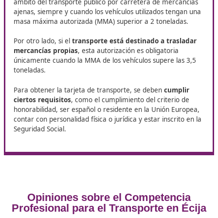
puntos. Por cada respuesta correcta, se otorgará 1 
en cambio, cada respuesta incorrecta implicará una
penalización de 1/3 del valor de una respuesta acer
Prueba de supuestos prácticos
: Comprende 4 cas
prácticos en los que se debe aplicar el conocimiento
adquirido sobre las materias del programa a situaci
específicas. En cada supuesto se presentarán ocho
alternativas de respuesta, de las cuales el candidato
deberá seleccionar la más adecuada. Esta prueba t
tiene una valoración máxima de 200 puntos. Cada c
resuelto correctamente suma 50 puntos, mientras 
cada error será penalizado con 1/3 del valor de una
respuesta correcta.