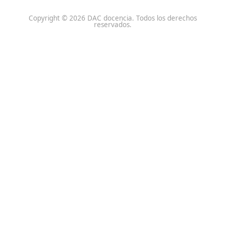
Centro de referencia nacional en la formación de profe
un programa innovador para expertos docentes especia
DAC docencia
Alumnos
Sobre Nosotros
Campus Online
Centros
Preguntas Frecuentes
Acreditaciones y
Docencia de la Formac