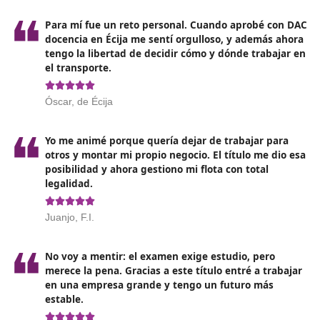
¿Qué es la tarjeta para el
transporte?
La tarjeta de transporte, también conocida como
autorización de transporte, es un
permiso oficial que
permite la realización de servicios de transporte de
bienes o pasajeros
. Constituye un requisito indispensa
para aquellas empresas o autónomos que operen en e
ámbito del transporte público por carretera de merca
ajenas, siempre y cuando los vehículos utilizados teng
masa máxima autorizada (MMA) superior a 2 tonelada
Por otro lado, si el
transporte está destinado a trasl
mercancías propias
, esta autorización es obligatoria
únicamente cuando la MMA de los vehículos supere las
toneladas.
Para obtener la tarjeta de transporte, se deben
cumpl
ciertos requisitos
, como el cumplimiento del criterio 