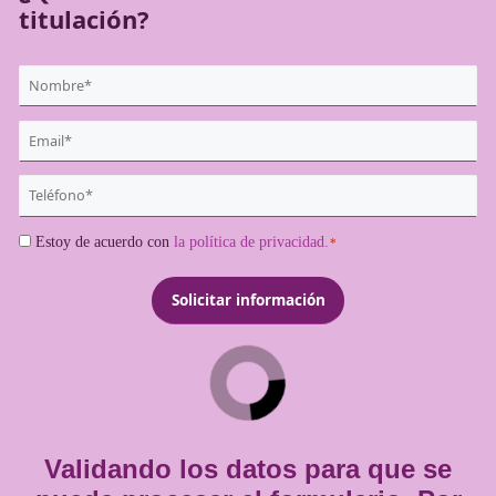
¿Quieres más información de es
titulación?
{user:display_name}
*
Email
*
Teléfono
*
Consentimiento
Estoy de acuerdo con
la política de privacidad.
*
*