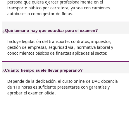
Óscar, de Écija
❝
Yo me animé porque quería dejar de trabajar 
otros y montar mi propio negocio. El título me
posibilidad y ahora gestiono mi flota con total
legalidad.





Juanjo, F.I.
❝
No voy a mentir: el examen exige estudio, per
merece la pena. Gracias a este título entré a t
en una empresa grande y tengo un futuro má
estable.





Nerea, de Vigo