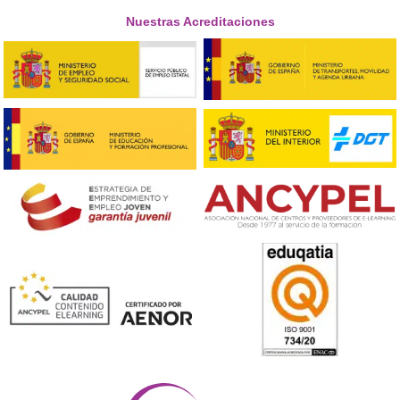
❝
Me daba pereza al principio, pero descubrí qu
aprender todo lo relacionado con el transport
resultó útil. Hoy me siento más preparado y 
opciones de curro.





Gustavo, 34 años
Respondemos tus dudas sobre el t
de Competencia Profesional para
Transporte en Écija
¿Es obligatorio el título para todos los transportistas
Sí, actualmente sigue siendo obligatorio para cualquier