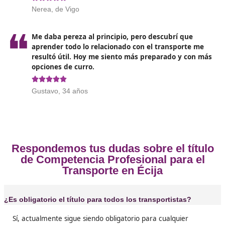
honorabilidad, ser español o residente en la Unión Eur
contar con personalidad física o jurídica y estar inscrito
Seguridad Social.
Opiniones sobre el Competenc
Profesional para el Transporte en 
❝
Para mí fue un reto personal. Cuando aprobé
docencia en Écija me sentí orgulloso, y ademá
tengo la libertad de decidir cómo y dónde tra
el transporte.




