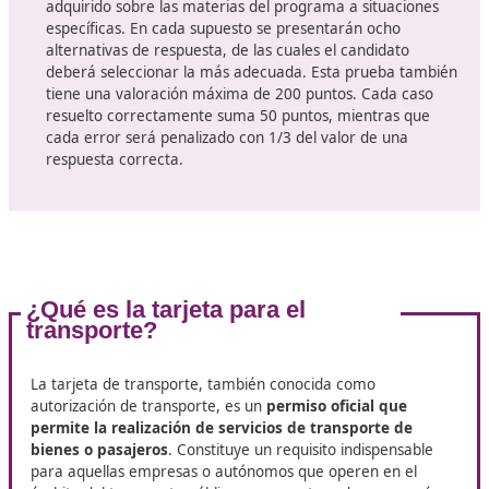
y lleno de posibilidades.
Elige bien dónde te vas a formar, anímate con el curso 
de DAC docencia, preséntate al examen con una buen
formación.
¿Cómo será el examen a superar?
Para la obtención del certificado,
es necesario supera
pruebas
:
Examen tipo test
: Consiste en 200 preguntas con c
opciones de respuesta para cada una, basadas en la
materias del programa. La puntuación máxima es d