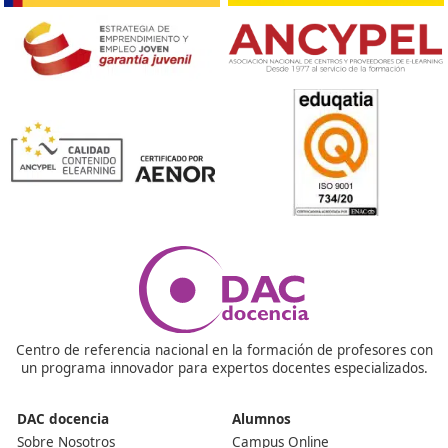
Es una acreditación oficial que permite ejercer como
transportista o gestor de transporte público por carret
España. Este título es obligatorio para todas las person
quieran operar legalmente en el sector, tanto si son
autónomos como si trabajan para una empresa. Sin él,
puedes solicitar una autorización de transporte ni gest
una flota.
¿Cómo se obtiene en Ciudad Real?
En Ciudad Real, el título se sigue obteniendo a través d
examen oficial convocado por las comunidades autón
La prueba incluye dos partes: una teórica (legislación,
seguridad, gestión económica…) y una práctica con su
reales. La mejor forma de prepararte es inscribiéndot
curso especializado, ya que te guían paso a paso y te 
a familiarizarte con el tipo de preguntas del examen.