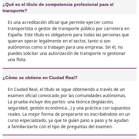
❝
Pensaba que iba a ser imposible compaginarlo
trabajo, pero al final con un buen centro y
organizándome bien, aprobé a la primera. Lo
recomiendo a cualquiera que quiera entrar en
sector.





Lucía, F.T.
❝
Antes trabajaba como conductor sin estabilid
el título conseguí montar mi propia empresa y
mis clientes. Hay que estudiar, sí, pero la re
es enorme.





José Carlos, 42 años
Me metí en esto sin saber mucho y ahora no s