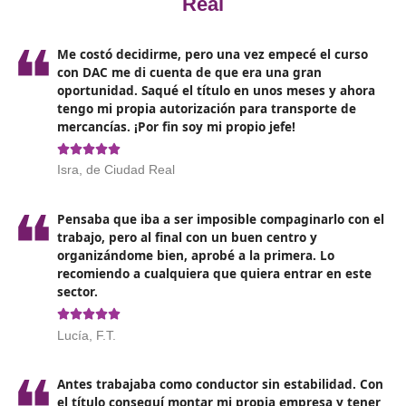
El curso está diseñado para abarcar una
amplia varie
temas esenciales
que garantizarán tu formación integ
el sector del transporte. Entre los contenidos más rele
se encuentran:
Marco legal del transporte: Conocerás las
normativ
nacionales e internacionales
que regulan el transp
de mercancías y viajeros.
Gestión económica y financiera:
Aprenderás a calcu
costes
, establecer tarifas y gestionar presupuestos.
Logística y operaciones
: Te familiarizarás con la
planificación de rutas y la optimización de procesos
logísticos.
Seguridad y salud en el transporte
: La prevención
riesgos laborales y la seguridad en la carretera son
cruciales que se abordan en profundidad.Este enfoq
integral asegura que al finalizar el curso, estés pre
para enfrentar los retos del sector con confianza.