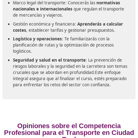
Para inscribirte en el curso para el título de competenc
profesional de transporte en España,
es fundamental
cumplas con ciertos requisitos
. Generalmente, se ex
contar con un nivel educativo equivalente a la Educaci
Secundaria Obligatoria (ESO). Además, es recomendab
tener una buena comprensión de las leyes relacionada
el transporte, así como habilidades básicas en gestión
administrativa. Algunos centros formativos pueden ofr
formaciones previas que te ayuden a prepararte mejor
de iniciar el curso. Al final, es preciso superar exámen
olvides que en DAC docencia te ofrecemos una formac
calidad, adaptada a tus necesidades.
Contenidos del curso