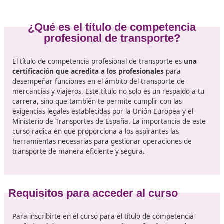
deseen sobresalir en esta industria. Si estás considera
adentrarte en este mundo o simplemente deseas actua
tus conocimientos, acompáñame a descubrir todo sobr
curso para lograr este título.
Al completar con éxito el curso para el título de comp
profesional de transporte,
se abrirán numerosas pue
en el mundo laboral
. Podrás optar a puestos como ge
de transporte, director de logística o incluso emprende
propio negocio en el sector. El crecimiento del comerc
electrónico y la globalización han potenciado la dema
profesionales cualificados, lo que significa que tendrás 
oportunidad de trabajar en empresas de diversos tam
desde pequeñas pymes hasta grandes multinacionales