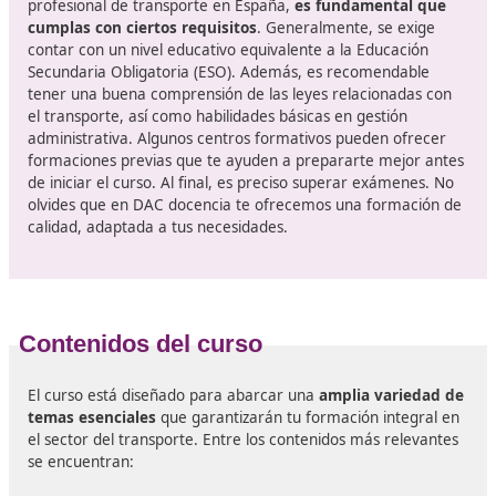
¿Qué es el título de competenc
profesional de transporte?
El título de competencia profesional de transporte es
u
certificación que acredita a los profesionales
para
desempeñar funciones en el ámbito del transporte de
mercancías y viajeros. Este título no solo es un respaldo
carrera, sino que también te permite cumplir con las
exigencias legales establecidas por la Unión Europea y 
Ministerio de Transportes de España. La importancia d
curso radica en que proporciona a los aspirantes las
herramientas necesarias para gestionar operaciones d
transporte de manera eficiente y segura.
Requisitos para acceder al curso