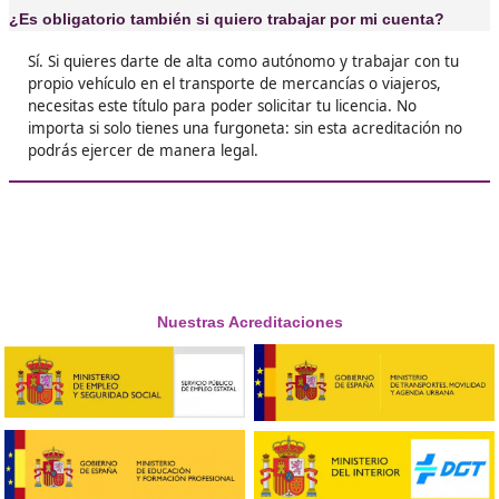
❝
tengo el título, sino que trabajo en una empr
logística. Abrí puertas que ni me imaginaba.
¡Anímate, que merece la pena!





María, de Fuengirola
Respondemos tus dudas sobre el t
de Competencia Profesional para
Transporte en Ciudad Real
¿Qué es el título de competencia profesional para el
transporte?