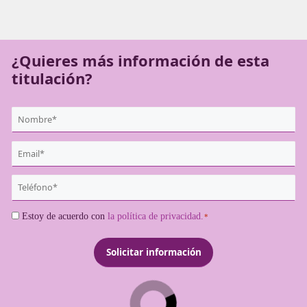
desarrolle conforme a la normativa vigente. Obtener est
acreditación es, por tanto, un paso clave para convertirs
transportista profesional.
¿Quieres más información de es
titulación?
{user:display_name}
*
Email
*
Teléfono
*