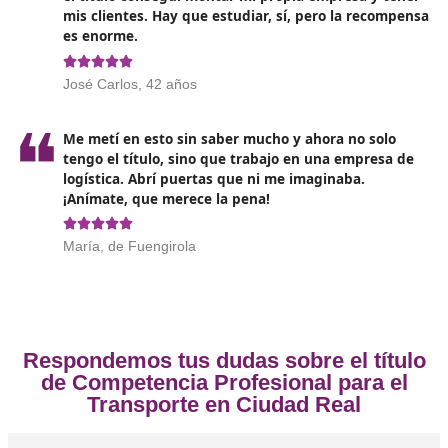
Opiniones sobre el Competenc
Profesional para el Transporte en 
Real
❝
Me costó decidirme, pero una vez empecé el c
con DAC me di cuenta de que era una gran
oportunidad. Saqué el título en unos meses y
tengo mi propia autorización para transporte
mercancías. ¡Por fin soy mi propio jefe!





Isra, de Ciudad Real