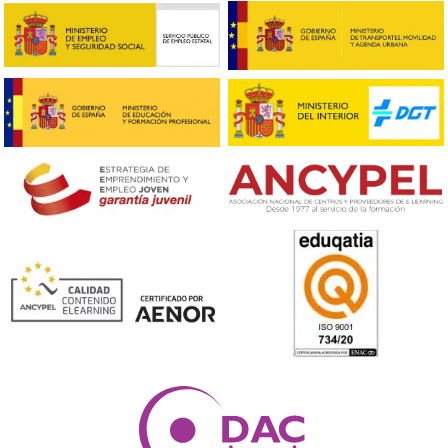
❝
Si estás dudando, te digo lo mismo que me dij
mí: sin este título no puedes avanzar en el
transporte. En cuanto lo apruebas, todo se vu
más fácil y aparecen más oportunidades.





José Carlos, de Irún
Respondemos tus dudas sobre el t
de Competencia Profesional para
Transporte en Chiclana de la Fron
¿Para qué sirve el título de competencia profesional 
transporte?