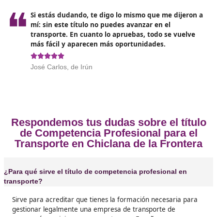
cuando realicen transporte internacional, que también
deben cumplir con los requisitos y obtener licencia
comunitaria; esto ha seguido plenamente vigente en 2
afecta a muchas pymes y autónomos que hacen grupa
paquetería transfronteriza.
Opiniones sobre el Competenc
Profesional para el Transporte 
Chiclana de la Frontera
❝
Aunque tenía muchas dudas, contacté con DA
docencia en Chiclana, y ellos me han ayudad
Ya tengo el título en mi poder.