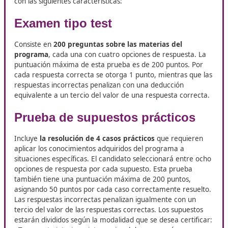
Si estás en Chiclana de la Frontera, tienes la oportunidad 
al curso de
Competencia Profesional para el Transport
Docencia. Está pensado para personas que quieren crecer
sector y abrirse nuevas puertas laborales. Con esta form
podrás ampliar tus posibilidades de empleo y potenciar tu
desarrollo profesional.
Las pruebas en el examen a
superar
Para conseguir el certificado, se deben superar dos p
con las siguientes características:
Examen tipo test
Consiste en
200 preguntas sobre las materias del