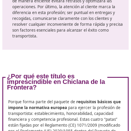
también en un diferenciador clave en el mercado labor
Habilidades de un buen transportis
Una vez tomada la decisión de convertirse en transport
es esencial considerar
varios aspectos clave que
contribuirán al éxito en esta profesión
.
Es fundamental
estar informado sobre las normati
regulaciones vigentes
, mantener los vehículos en
excelentes condiciones y ofrecer un servicio al clien
alta calidad. Además, la planificación y la organizaci
desempeñan un papel crucial en el transporte de
mercancías, ya que se requiere coordinar múltiples
variables para garantizar un proceso eficiente.
Contar con una
adecuada disponibilidad de vehíc
otro factor imprescindible. Disponer de un parque