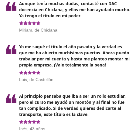
¿Por qué este título es
imprescindible en Chiclana de la
Frontera?
Porque forma parte del paquete de
requisitos básico
impone la normativa europea
para ejercer la profes
transportista: establecimiento, honorabilidad, capacid
financiera y competencia profesional. Estas cuatro “pa
están fijadas por el Reglamento (CE) 1071/2009 (modif
por el Reglamento (UE) 2020/1055 dentro del Paquete
Movilidad). España las aplica a través de su reglament
de transporte (ROTT). En otras palabras: sin competen
profesional no hay autorización de transporte.
Además, desde el 21 de mayo de 2022
la UE amplió e
ámbito de aplicación a las furgonetas
de 2,5 a 3,5 t