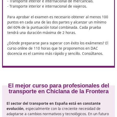
programa
, cada una con cuatro opciones de respuesta
puntuación máxima de esta prueba es de 200 puntos. 
cada respuesta correcta se otorga 1 punto, mientras q
respuestas incorrectas penalizan con una deducción
equivalente a un tercio del valor de una respuesta cor
Prueba de supuestos práctico
Incluye
la resolución de 4 casos prácticos
que requie
aplicar los conocimientos adquiridos del programa a
situaciones específicas. El candidato seleccionará entr
opciones de respuesta por cada supuesto. Esta prueba
también tiene una puntuación máxima de 200 puntos,
asignando 50 puntos por cada caso correctamente res
Las respuestas incorrectas penalizan igualmente con u
tercio del valor de las respuestas correctas. Los supue
estarán divididos según la modalidad que se desea certi
- Transporte interior e internacional de mercancías.
- Transporte interior e internacional de viajeros.