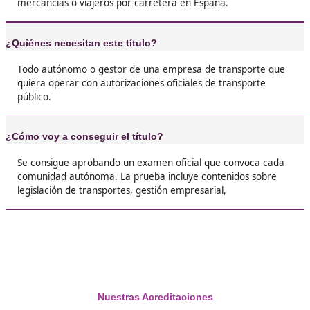





Miriam, de Chiclana
❝
Yo me saqué el título el año pasado y la verda
que me ha abierto muchísimas puertas. Ahor
trabajar por mi cuenta y hasta me planteo mo
propia empresa. ¡Vale totalmente la pena!





Luis, de Castellón
❝
Al principio pensaba que iba a ser un rollo est
pero el curso me ayudó un montón y al final n
tan complicado. Si de verdad quieres dedicarte
transporte, este título es la clave.





Inés, 43 años