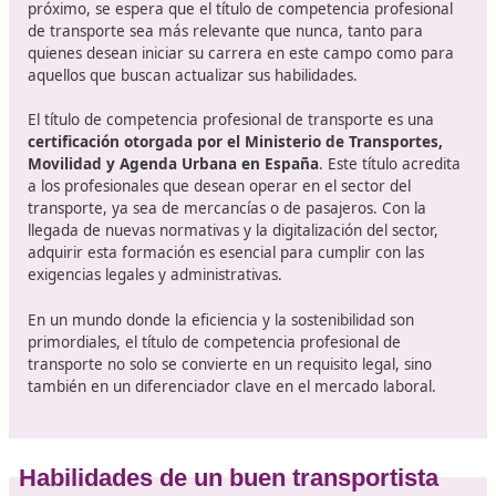
Para aprobar el examen es necesario obtener al men
puntos en cada una de las dos partes y alcanzar un m
del 60% de la puntuación total combinada. Cada prue
tendrá una duración máxima de 2 horas.
¿Dónde prepararse para superar con éxito los exámen
curso online de 110 horas que te proponemos en DAC
docencia es el camino más rápido y sencillo. Consúltan
El mejor curso para profesionales
transporte en Chiclana de la Fron
El sector del transporte en España está en constant