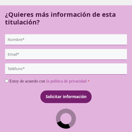
conseguirlo antes de poder ejercer como transportista.
¿Quieres más información de es
titulación?
{user:display_name}
*
Email
*
Teléfono
*
Consentimiento
Estoy de acuerdo con
la política de privacidad.
*
*