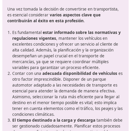
evolución
, especialmente con la creciente necesidad d
adaptarse a cambios normativos y tecnológicos. En un 
próximo, se espera que el título de competencia profes
de transporte sea más relevante que nunca, tanto par
quienes desean iniciar su carrera en este campo como
aquellos que buscan actualizar sus habilidades.
El título de competencia profesional de transporte es 
certificación otorgada por el Ministerio de Transpor
Movilidad y Agenda Urbana en España
. Este título a
a los profesionales que desean operar en el sector del
transporte, ya sea de mercancías o de pasajeros. Con l
llegada de nuevas normativas y la digitalización del sect
adquirir esta formación es esencial para cumplir con la
exigencias legales y administrativas.
En un mundo donde la eficiencia y la sostenibilidad son
primordiales, el título de competencia profesional de
transporte no solo se convierte en un requisito legal, si