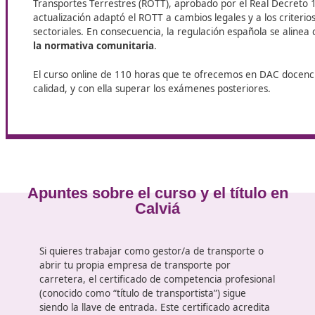
En Calviá, DAC Docencia pone a tu alcance el curso de
Co
más oportunidades de trabajo, destacar en el sector y refo
Marco normativo vigente en Espa
En España, las pruebas y el procedimiento para obt
Transportes Terrestres (ROTT), aprobado por el Rea
actualización adaptó el ROTT a cambios legales y a l
sectoriales. En consecuencia, la regulación española 
la normativa comunitaria
.
El curso online de 110 horas que te ofrecemos en 
calidad, y con ella superar los exámenes posteriores