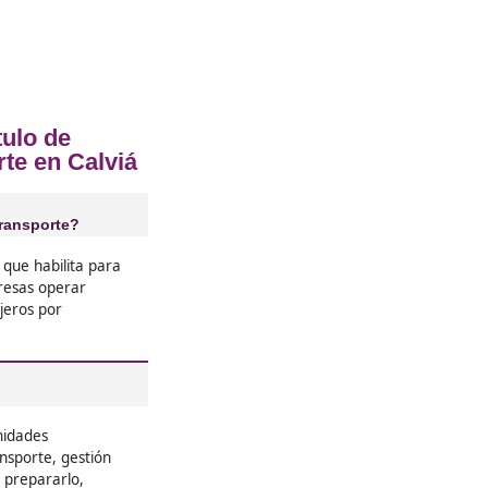
cia Profesional para el Transporte e
❝
ros, ahora
Al principio me echaba para atrás
rutas con
pero el título de competencia pro
panorama. Ahora tengo más traba
clientes que confían en mí.





Adela, F.P
❝
fue un
Nunca pensé que tener este títul
pero merece
importante. Hoy lo considero la m
ansporte.
hecho, porque me dio la posibili