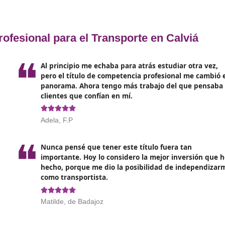
rama cubre las materias del Reglamento (CE) 1071/2009.
trabajen con bancos de preguntas y supuestos similares a l
rás saber gestionar contratos, documentación, costes, plani
oria permanente o fechas cerradas
, y los plazos de solici
ima y la residencia exigida para inscribirte en tu comunidad