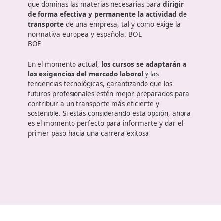
Apuntes sobre el curso y el títul
Calviá
Si quieres trabajar como gestor/a de transporte o
abrir tu propia empresa de transporte por
carretera, el certificado de competencia profesion
(conocido como “título de transportista”) sigue
siendo la llave de entrada. Este certificado acredit
que dominas las materias necesarias para
dirigir
de forma efectiva y permanente la actividad de
transporte
de una empresa, tal y como exige la
normativa europea y española. BOE
BOE