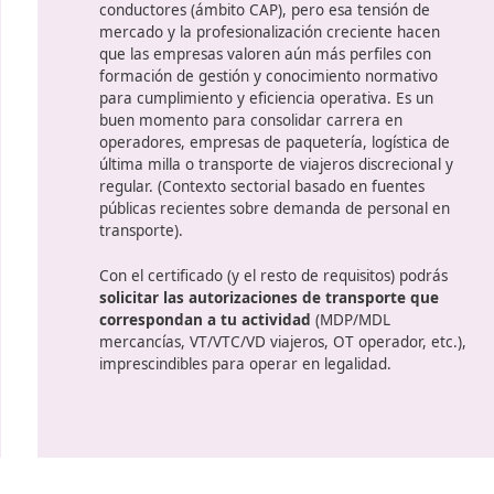
o en
Salidas profesionales 
sector
Contar con el título te permite se
de transporte en una empresa (incl
al
emprendes), acceder a autorizaci
legalmente.
El sector en la actua
a
demandando perfiles profesiona
conductores (ámbito CAP), pero es
mercado y la profesionalización c
que las empresas valoren aún más
formación de gestión y conocimie
para cumplimiento y eficiencia ope