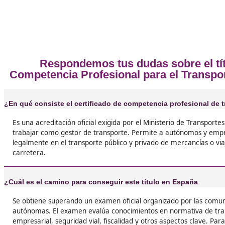
Opiniones sobre el Competen
❝
Antes de sacarlo trabajaba dependiendo de ot
tengo mi autorización y puedo gestionar mis 
libertad. Es un esfuerzo que se devuelve en
oportunidades reales.





Luis Felipe, de Calviá
❝
Me apunté por recomendación de un amigo y 
acierto. El examen requiere preparación, sí, 
totalmente la pena para abrirse paso en el tr