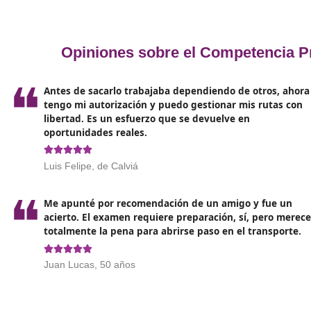
Consejos para elegir curso de
preparación en Calviá
Sigue estos consejos para tu preparación
Ajuste al
temario oficial
: comprueba que el prog
Entrenamiento con simulacros: busca centros que 
te preparen para los exámenes electrónicos.
Enfoque práctico
: más allá de aprobar, necesita
cumplimiento.
Calendario: confirma en tu CCAA si hay
convocat
Requisitos: asegúrate de cumplir la titulación mín