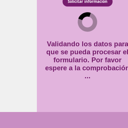
rretera deben acreditar
Consentimiento
stas profesionales.
Estoy de acuerdo con
la
*
Validando lo
que se pueda
formulario
espere a la 
..