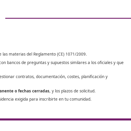
buen momento para consolidar ca
operadores, empresas de paqueterí
última milla o transporte de viajer
regular. (Contexto sectorial basad
públicas recientes sobre demanda
a
transporte).
ra
Con el certificado (y el resto de re
solicitar las autorizaciones de 
correspondan a tu actividad
(MD
mercancías, VT/VTC/VD viajeros, O
imprescindibles para operar en leg