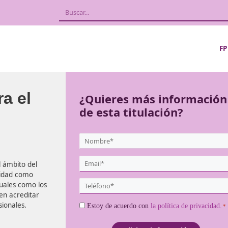
l para el
¿Quieres más
de esta titula
{user:display_name}
*
Email
ional en el ámbito del
*
o de la actividad como
Teléfono
ios individuales como los
*