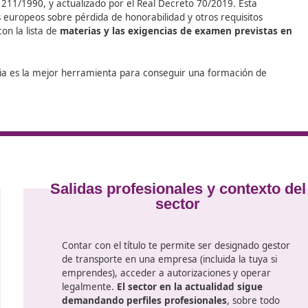
mpetencia Profesional para el Transporte
. Con esta acre
rzar tu perfil profesional. ¡Es tu momento de dar el siguie
ña
ener el certificado se apoyan en el Reglamento de la Ley d
l Decreto 1211/1990, y actualizado por el Real Decreto 70/
os criterios europeos sobre pérdida de honorabilidad y otro
se alinea con la lista de
materias y las exigencias de ex
DAC docencia es la mejor herramienta para conseguir una 
.