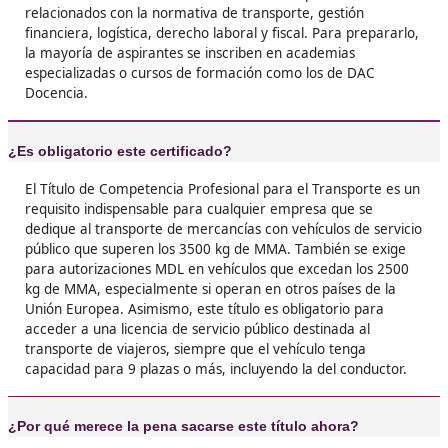
❝
Tenía dudas sobre meterme en esto, pero me 
no me arrepiento nada. El examen requiere es
claro, pero luego te das cuenta de que el título
llave para moverte en un sector con muchas
oportunidades.





Samuel. H.L.
❝
Lo recomiendo totalmente. Sin este título est
limitado, con él puedes ser autónomo, gestor 
incluso montar tu propio negocio de transport
mí fue un cambio radical en mi vida laboral.





Oscar, de Burgos
❝
Yo era bastante escéptico, pero un colega me
convenció y terminé sacándomelo. Ahora no s