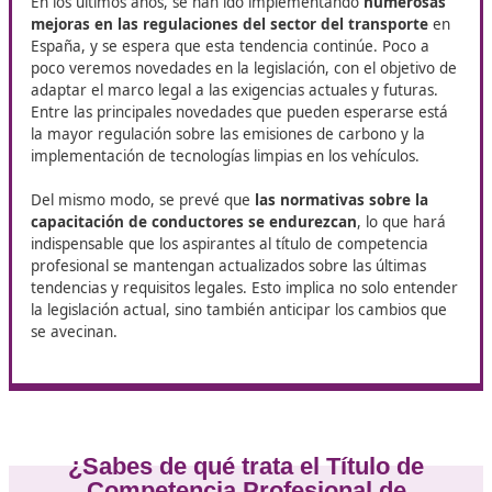
acceder a más posibilidades de e
En Blanes, DAC Docencia pone a tu disposición su curso d
Competencia Profesional para el Transporte
, una form
dirigida a quienes buscan avanzar en su carrera dentro de
Este programa resulta fundamental para ampliar las
oportunidades laborales y consolidar las habilidades neces
para ejercer con solvencia como profesional del transport
Nuevas normativas y
regulaciones
En los últimos años, se han ido implementando
numer
mejoras en las regulaciones del sector del transpor
España, y se espera que esta tendencia continúe. Poco
poco veremos novedades en la legislación, con el objet
adaptar el marco legal a las exigencias actuales y futu
Entre las principales novedades que pueden esperarse