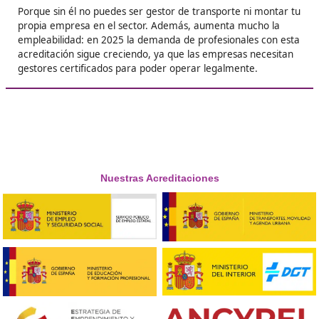
tengo más opciones de trabajo, sino que tamb
entiendo mucho mejor cómo funciona el mund
transporte. ¡Vale la pena al 100%!





Jesús M, de 35 años
Respondemos tus dudas sobre el t
de Competencia Profesional para
Transporte en Blanes
¿Cómo se obtiene este título en España?
Se consigue aprobando un examen oficial que convoca
comunidad autónoma. El examen evalúa aspectos