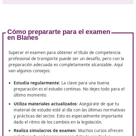
Sobre la temática del curso
Los
cursos suelen estar divididos en módulos
, que 
áreas clave como:
Legislación del transporte
: Se estudian las normat
que rigen el sector, derechos y obligaciones de los
transportistas y las condiciones para el transporte d
mercancías.
Seguridad vial
: Aquí se analizan los aspectos técnico
prácticos relacionados con la conducción segura, as
la prevención de accidentes.
Gestión y organización del transporte
: Este módul
enfoca en la planificación de rutas, optimización de 
y gestión de costos, lo que es crucial para el éxito en
ámbito empresarial.