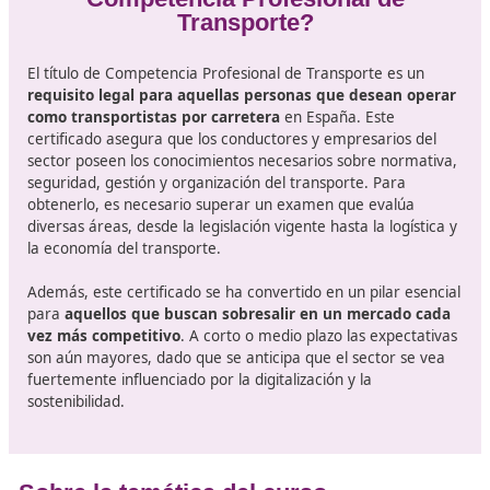
la mayor regulación sobre las emisiones de carbono y 
implementación de tecnologías limpias en los vehículos
Del mismo modo, se prevé que
las normativas sobre 
capacitación de conductores se endurezcan
, lo que
indispensable que los aspirantes al título de competenc
profesional se mantengan actualizados sobre las últim
tendencias y requisitos legales. Esto implica no solo e
la legislación actual, sino también anticipar los cambio
se avecinan.
¿Sabes de qué trata el Título d
Competencia Profesional de
Transporte?