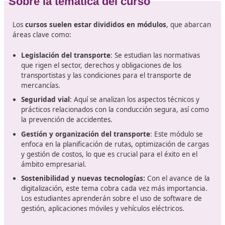
El título de Competencia Profesional de Transporte es 
requisito legal para aquellas personas que desean 
como transportistas por carretera
en España. Este
certificado asegura que los conductores y empresarios
sector poseen los conocimientos necesarios sobre norm
seguridad, gestión y organización del transporte. Para
obtenerlo, es necesario superar un examen que evalú
diversas áreas, desde la legislación vigente hasta la logí
la economía del transporte.
Además, este certificado se ha convertido en un pilar e
para
aquellos que buscan sobresalir en un mercado
vez más competitivo
. A corto o medio plazo las expec
son aún mayores, dado que se anticipa que el sector s
fuertemente influenciado por la digitalización y la
sostenibilidad.