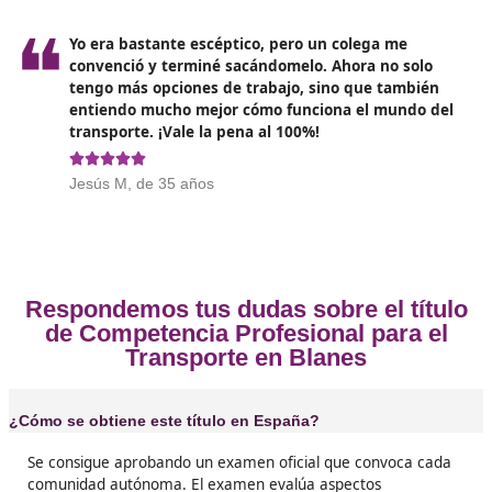
Opiniones sobre el Competenc
Profesional para el Transporte en 
❝
Yo me lo saqué el año pasado y de verdad qu
abrió un montón de puertas. Pensaba que iba 
complicadísimo, pero con un buen curso como 
DAC docencia se lleva bien. Ahora trabajo en 
empresa de transporte y sé que fue la mejor d





Leticia, de Blanes