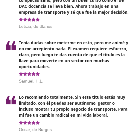
preparación es el estudio continuo. No dejes todo pa
último momento.
Utiliza materiales actualizados
: Asegúrate de que 
material de estudio esté al día con las últimas norm
y prácticas del sector. Esto es especialmente import
dado el ritmo de los cambios en la legislación.
Realiza simulacros de examen
: Muchos cursos ofr
prácticas de exámenes previos. Esto te ayudará a
familiarizarte con el formato de las preguntas y a
gestionar mejor el tiempo durante la evaluación.
Participa en grupos de estudio
: Interactuar con o
aspirantes te permitirá intercambiar ideas, resolve
y mantenerte motivado.
Es importante elegir una buena academia formativa. 
docencia en Blanes te ofrecemos nuestro curso online
110 horas.