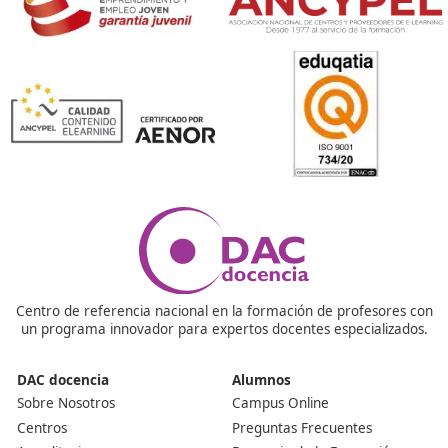
relacionados con la normativa de transporte, gestión
financiera, logística, derecho laboral y fiscal. Para prep
la mayoría de aspirantes se inscriben en academias
especializadas o cursos de formación como los de DAC
Docencia.
¿Es obligatorio este certificado?
El Título de Competencia Profesional para el Transport
requisito indispensable para cualquier empresa que se
dedique al transporte de mercancías con vehículos de s
público que superen los 3500 kg de MMA. También se e
para autorizaciones MDL en vehículos que excedan los
kg de MMA, especialmente si operan en otros países de
Unión Europea. Asimismo, este título es obligatorio par
acceder a una licencia de servicio público destinada al
transporte de viajeros, siempre que el vehículo tenga
capacidad para 9 plazas o más, incluyendo la del condu