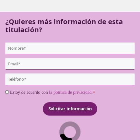
del sector deben disponer de dicha acreditación para pod
ejercer como transportistas profesionales.
¿Quieres más información de es
titulación?
{user:display_name}
*
Email
*
Teléfono
*
Consentimiento
Estoy de acuerdo con
la política de privacidad.
*