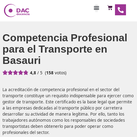
Habilitaciones Doce
Competencia Profesio
para el Transporte en
Basauri





4,8
/ 5
(
158
votos)
La acreditación de competencia profesional en el sector d
transporte constituye un requisito indispensable para eje
gestor de transporte. Este certificado es la base legal qu
a las empresas dedicadas al transporte público por carre
desarrollar su actividad de manera legítima. Por ello, tant