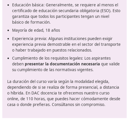
áreas específicas dentro del sector, como el transporte
mercancías o de viajeros, sino que también es una ma
de
certificar que los profesionales poseen los
conocimientos y habilidades
necesarios para operar 
manera efectiva y segura. Este título se ha vuelto esen
un entorno donde la seguridad, la sostenibilidad y la efi
son más importantes que nunca.
España, como miembro de la Unión Europea, está alin
con regulaciones y estándares que buscan mejorar la c
del servicio de transporte. Este curso no solo capacita a
estudiantes en aspectos técnicos y legales del sector, s
también promueve una
cultura de responsabilidad y
profesionalismo.
Requisitos de acceso y duración 
curso