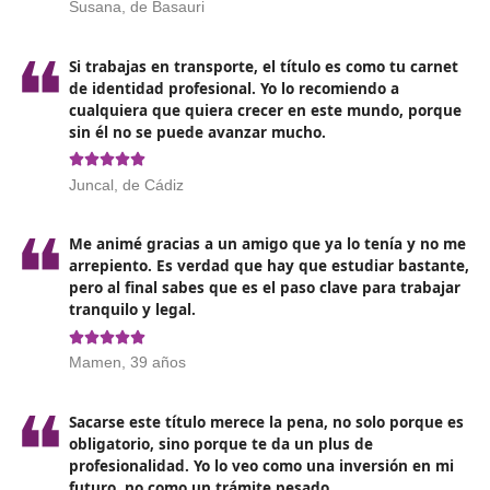
Sostenibilidad: La presión por adoptar medios de
transporte más sostenibles está creciendo. Los curs
estarán cada vez más centrados en formar profesio
capaces de integrar prácticas verdes en sus operaci
Digitalización:
La implementación de nuevas
tecnologías
, como sistemas avanzados de gestión 
flotas y el uso de inteligencia artificial, cambiará la
en que los profesionales del transporte trabajan. La
capacitación en estas áreas será crucial.
Movilidad urbana: El
crecimiento de las áreas urb
la necesidad de soluciones de movilidad intelige
generan una demanda creciente de profesionales
capacitados en transporte urbano y metropolitano.
Esto significa que los futuros conductores, gestores y
operadores deberán ser versátiles y adaptarse a las
necesidades cambiantes del mercado.