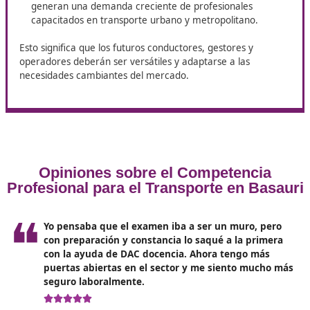
La duración del curso varía según la modalidad elegida
dependiendo de si se realiza de forma presencial, a dis
o híbrida. En DAC docencia te ofrecemos nuestro curs
online, de 110 horas, que puedes hacer cómodamente
casa o donde prefieras. Consúltanos sin compromiso.
Tendencias y futuras
perspectivas en el sector del
transporte en Basauri
Es inevitable reflexionar sobre las
tendencias que ma
el futuro del transporte en España.
Algunos aspecto
destacados incluyen: