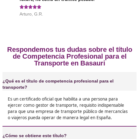
Opiniones sobre el Competenc
Profesional para el Transporte en B
❝
Yo pensaba que el examen iba a ser un muro, 
con preparación y constancia lo saqué a la pr
con la ayuda de DAC docencia. Ahora tengo m
puertas abiertas en el sector y me siento mu
seguro laboralmente.





Susana, de Basauri
Si trabajas en transporte, el título es como tu