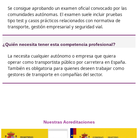
❝
de identidad profesional. Yo lo recomiendo a
cualquiera que quiera crecer en este mundo,
sin él no se puede avanzar mucho.





Juncal, de Cádiz
❝
Me animé gracias a un amigo que ya lo tenía 
arrepiento. Es verdad que hay que estudiar b
pero al final sabes que es el paso clave para t
tranquilo y legal.





Mamen, 39 años
❝
Sacarse este título merece la pena, no solo po
obligatorio, sino porque te da un plus de
profesionalidad. Yo lo veo como una inversión
futuro, no como un trámite pesado.