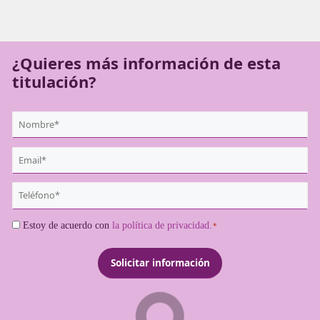
trabajadores autónomos como los responsables de socie
transportistas deben obtenerlo para poder operar como
profesionales del sector.
¿Quieres más información de es
titulación?
{user:display_name}
*
Email
*
Teléfono
*