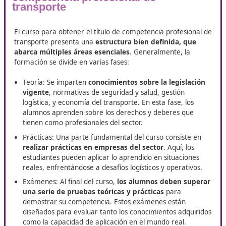
habilidades profesionales en el á
del transporte.
En Basauri, DAC Docencia pone a tu disposición su curso 
Competencia Profesional para el Transporte
. Este pro
está dirigido a quienes buscan avanzar en el sector del tr
y obtener la capacitación necesaria para ampliar sus
oportunidades laborales. Una formación clave para reforz
conocimientos y dar solidez a tu perfil profesional.
Estructura del curso de
competencia profesional de
transporte
El curso para obtener el título de competencia profesi
transporte presenta una
estructura bien definida, q
abarca múltiples áreas esenciales
. Generalmente, la