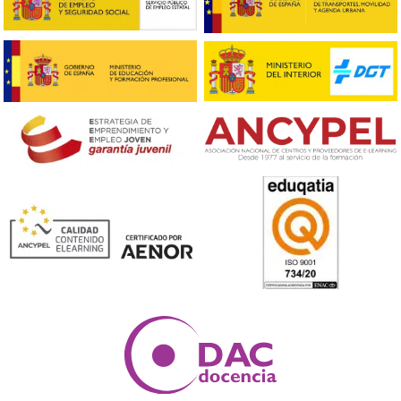





Arturo, G.R.
Respondemos tus dudas sobre el t
de Competencia Profesional para
Transporte en Basauri
¿Qué es el título de competencia profesional para el
transporte?
Es un certificado oficial que habilita a una persona par
ejercer como gestor de transporte, requisito indispens
para que una empresa de transporte público de merca
o viajeros pueda operar de manera legal en España.