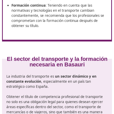
formación se divide en varias fases:
Teoría: Se imparten
conocimientos sobre la legisl
vigente
, normativas de seguridad y salud, gestión
logística, y economía del transporte. En esta fase, lo
alumnos aprenden sobre los derechos y deberes qu
tienen como profesionales del sector.
Prácticas: Una parte fundamental del curso consiste
realizar prácticas en empresas del sector
. Aquí, l
estudiantes pueden aplicar lo aprendido en situacio
reales, enfrentándose a desafíos logísticos y operati
Exámenes: Al final del curso,
los alumnos deben s
una serie de pruebas teóricas y prácticas
para
demostrar su competencia. Estos exámenes están
diseñados para evaluar tanto los conocimientos adq
como la capacidad de aplicación en el mundo real.
Formación continua
: Teniendo en cuenta que las