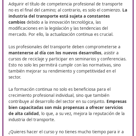
profesionales.
Cada parte dura 2 horas
. La corrección es objetiva y
automática, con penalización de 1/3 por cada error. Pa
aprobar necesitas al menos el 50% en cada parte y un
en el conjunto. Un buen curso debe entrenarte
específicamente para estos criterios (gestión del tiemp
estrategias de test con penalización y resolución de ca
calculadora sencilla). BOE
Estas condiciones aparecen replicadas, por ejemplo, en
convocatorias autonómicas de 2025: Murcia precisa el
medios electrónicos, calculadora simple, periodicidad d
exámenes y detalla la estructura y penalizaciones; y Cas
León publica resoluciones bimestrales con listados y
resultados del nuevo calendario continuo.