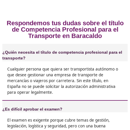
Baracaldo
❝
Lo recomiendo a cualquiera que se mueva en 
sector. Es inversión de tiempo y algo de esfuerz
pero lo que ganas después en libertad laboral
posibilidades merece muchísimo la pena.





Pedro, de Baracaldo
❝
Yo lo hice porque quería estabilidad y no dep
siempre de contratos temporales. Con el título
empresas te miran de otra manera y las
oportunidades aumentan un montón.





Isabel, 34 años