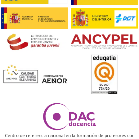
Respondemos tus dudas sobre el t
de Competencia Profesional para
Transporte en Baracaldo
¿Quién necesita el título de competencia profesional 
transporte?
Cualquier persona que quiera ser transportista autón
que desee gestionar una empresa de transporte de
mercancías o viajeros por carretera. Sin este título, en
España no se puede solicitar la autorización administra
para operar legalmente.
¿Es difícil aprobar el examen?
El examen es exigente porque cubre temas de gestión,
legislación, logística y seguridad, pero con una buena