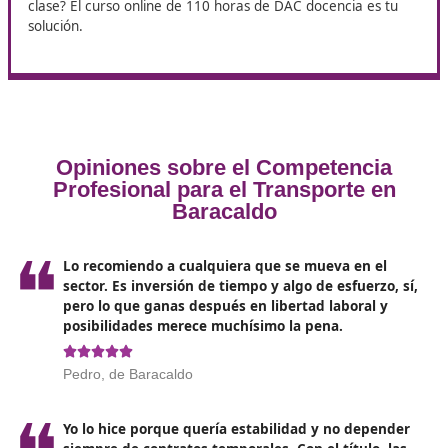
La Importancia de la
Actualización Continua
Adquirir el título de competencia profesional de transp
no es el final del camino; al contrario, es solo el comie
industria del transporte está sujeta a constantes
cambios
debido a la innovación tecnológica, las
modificaciones en la legislación y las tendencias del
mercado. Por ello, la actualización continua es crucial.
Los profesionales del transporte deben comprometers
mantenerse al día con los nuevos desarrollos
, asisti
cursos de reciclaje y participar en seminarios y confer
Esto no solo les permitirá cumplir con las normativas, s
también mejorar su rendimiento y competitividad en e
sector.