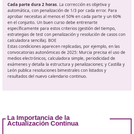
guiada de casos prácticos y actualización normativa co
Además, te ayuda a distinguir este certificado del CAP
(formación de conductores), que es otra cosa distinta y
sustituye a la competencia profesional para ejercer c
gestor o montar empresa.
¿Cómo serán los exámenes?
Desde la reforma,
el examen es escrito
y 100% electr
(con aplicación oficial y banco de preguntas gestionado
Administración). Consta de dos pruebas:
200 preguntas tipo test (cuatro alternativas) sobre t
programa.
4 supuestos prácticos, cada uno con ocho respuesta
alternativas, que exigen aplicar cálculos y criterios