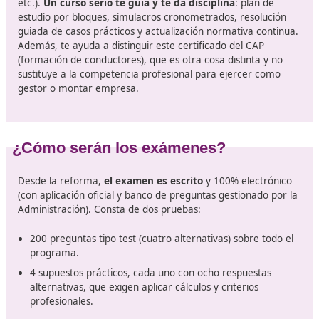
requisitos
y los justificantes de residencia. Por ejemplo
Región de Murcia exige acreditar la residencia (185 día
último año si procede) y publica todo el procedimiento,
y documentación en su sede electrónica.
¿Por qué un curso especializado?
Aunque el examen es accesible con una buena prepara
el temario es amplio (gestión, derecho, contratos, fisca
tiempos de conducción y descanso, costes, seguros, ad
etc.).
Un curso serio te guía y te da disciplina
: plan 
estudio por bloques, simulacros cronometrados, resolu