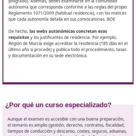
En Baracaldo, DAC Docencia pone a tu alcance el curso d
Competencia Profesional para el Transporte
. Se trata 
programa pensado para personas que desean avanzar en
futuro laboral dentro del sector, mejorar su perfil profesio
acceder a más oportunidades de empleo.
¿Cómo presentarse al examen?
Para inscribirte debes
acreditar formación académic
mínima
: Bachiller, Técnico (FP Grado Medio), Técnico
Superior (FP Grado Superior) o título universitario (gra
posgrado). Además, debes examinarte en la comunida
autónoma que corresponda conforme a las reglas del 
Reglamento 1071/2009 (habitual residencia), con los m
que cada autonomía detalla en sus convocatorias. BO
De hecho,
las webs autonómicas concretan esos