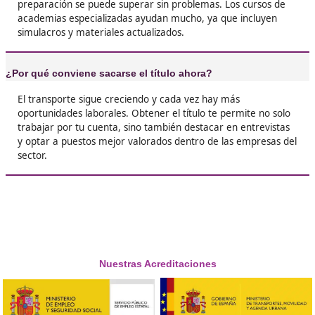
❝
Al principio pensaba que sería un lío de papel
exámenes imposibles, pero si estudias un poc
día se saca. Además, luego te da acceso a curr
mucho mejor pagados.





Miguel, de Zamora
❝
Me saqué el título el año pasado y ya estoy 
mi propia furgoneta legalmente. Antes trabaj
para otros, ahora los papeles están a mi nomb
sensación de independencia no tiene precio





Aurora, F.L.