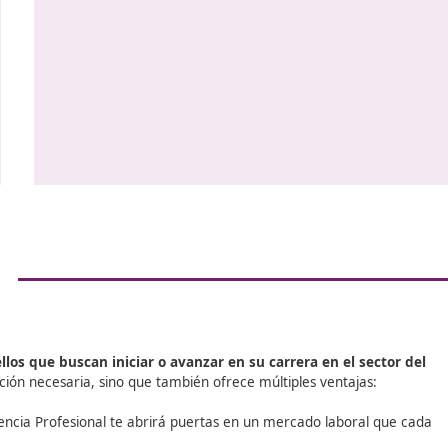
desafíos y oportunidades
. La dig
o
transformando la forma en que fu
empresas de transporte, desde la
de sistemas de gestión que optimiz
el uso de tecnologías innovadora
e
autónomos y vehículos eléctricos.
La transición hacia un modelo 
sostenible
también está impulsand
nuevos empleos y roles en el sec
profesionales capacitados en logís
gestión de flotas sostenibles está
que significa que aquellos que obt
competencia profesional de trans
mejor posicionados para aprovech
oportunidades.
ue
o.