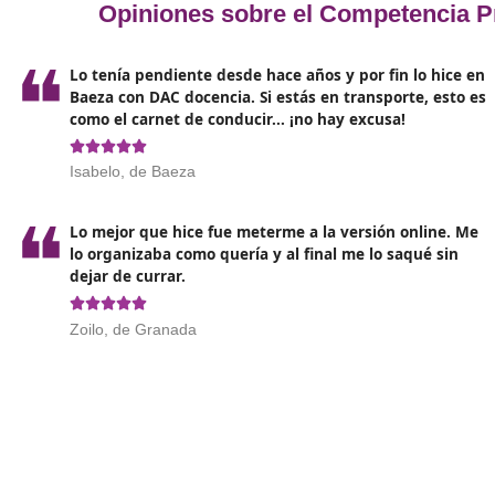
Mejora de la Empleabilidad
: Contar con un Título
vez exige más especialización.
Acceso a Salarios Competitivos
: Los profesionales
tanto de las últimas tendencias y tecnologías.
Formación Continua
: Muchos programas de curso i
conocimientos a medida que el sector evoluciona.
Networking
: Al realizar el curso, tendrás la opor
beneficioso para futuras oportunidades laborales.
Contribución a la Sostenibilidad:
Formarte en un e
industria que se preocupa por el medio ambiente.