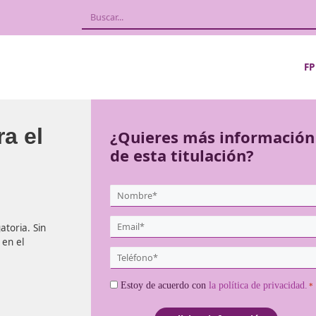
l para el
¿Quieres más
de esta titula
{user:display_name}
*
Email
onal obligatoria. Sin
*
legalmente en el
Teléfono
*