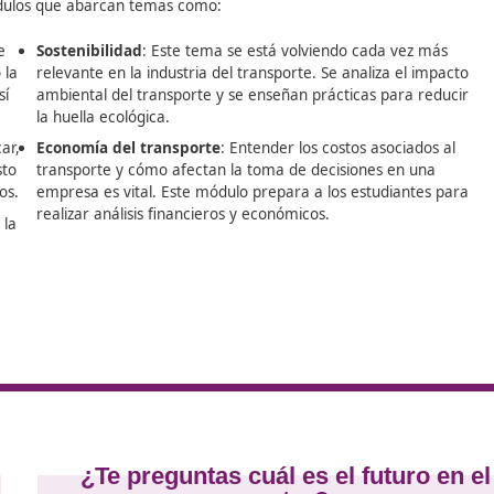
 DAC Docencia te acompañamos en el proceso con nuestro c
 abrirte camino a nuevas oportunidades laborales.
fesional de transporte en España se estructura de manera i
niza en módulos que abarcan temas como:
nacionales e
Sostenibilidad
: Este tema se está volvien
cluye tanto la
relevante en la industria del transporte. Se
iajeros, así
ambiental del transporte y se enseñan prác
nte.
la huella ecológica.
n a planificar,
Economía del transporte
: Entender los co
eficaces. Esto
transporte y cómo afectan la toma de deci