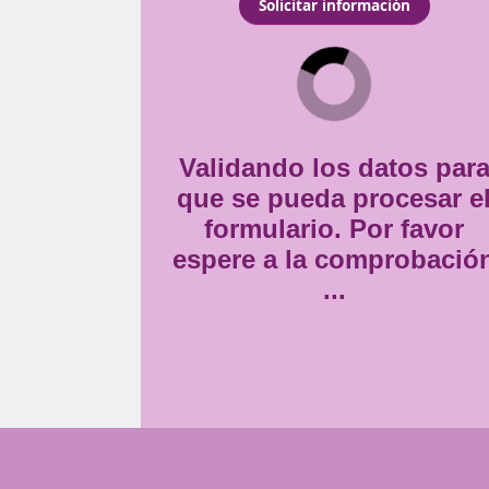
Consentimiento
Estoy de acuerdo con
la
*
Validando lo
que se pueda
formulario
espere a la 
..