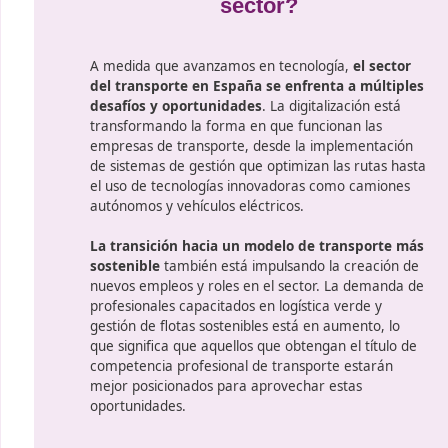
o de recursos.
empresa es vital. Este módulo prepara a lo
realizar análisis financieros y económicos.
que aborda la
 de
 distintos
ta
¿Te preguntas cuál es e
sector?
A medida que avanzamos en tecn
del transporte en España se enf