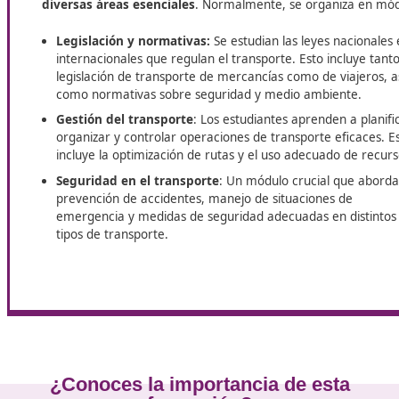
¿Quieres avanzar en tu carrera como transportista? En
Profesional para el Transporte
en Baeza. Prepárate para
Módulos a tratar en el curso
El curso para obtener el título de competencia pro
diversas áreas esenciales
. Normalmente, se orga
Legislación y normativas:
Se estudian las leyes 
internacionales que regulan el transporte. Esto in
legislación de transporte de mercancías como de v
como normativas sobre seguridad y medio ambie
Gestión del transporte
: Los estudiantes aprende
organizar y controlar operaciones de transporte 