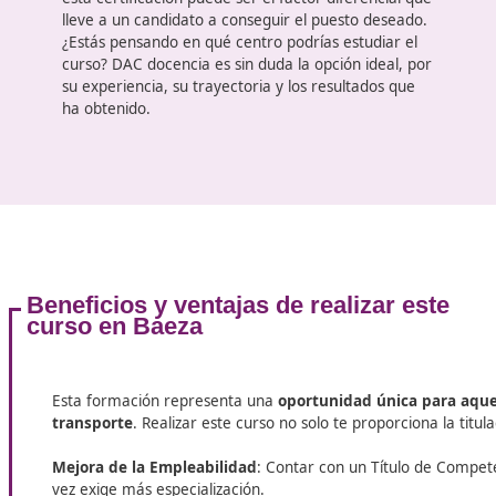
desean trabajar en el sector del transporte
, ya
sea en logística, mercancías o pasajeros. Este títul
garantiza que los profesionales poseen
conocimientos profundos sobre las normativas
vigentes, la gestión eficiente del transporte, la
seguridad y la sostenibilidad. En el futuro, donde s
prevé un aumento significativo de la demanda de
servicios de transporte debido al crecimiento
poblacional y económico, contar con este tipo de
formación se convierte en un requisito
imprescindible.
Además,
la obtención del título no se limita a
mejorar las posibilidades de empleo
; también
abre la puerta a mejores condiciones laborales y a
un sueldo más competitivo. A medida que más
empresas buscan profesionales calificados, poseer
esta certificación puede ser el factor diferencial q
lleve a un candidato a conseguir el puesto desead