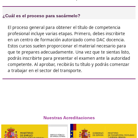
Andrea, F.L.
❝
Me sorprendí de lo fácil que fue una vez que
a estudiar. Además, conocí a gente increíble e
curso. Si estás dudando, ve por ello.





José Daniel, 28 años
❝
Siempre quise tener mi propia empresa de
transportes, y gracias a este título estoy más 
que nunca. Sin él, no podría haber dado ese p
paso.





Lucas, de Salamanca