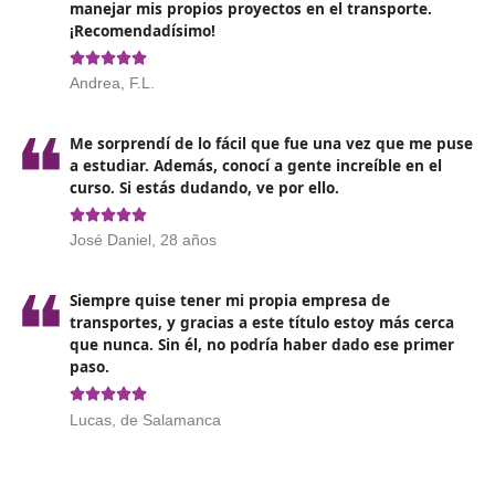
Reglamento (CE) 1071/2009, Artículo 8.1. Esto pued
requerir estar en posesión de alguno de los siguient
títulos:
- Título de Bachiller o equivalente.
- Título de Técnico que certifique la finalización de e
de una formación profesional de grado medio,
independientemente de la profesión a la que esté
relacionado.
- Título de Técnico Superior que certifique la finaliza
estudios de una formación profesional de grado supe
sin importar la profesión específica.
- Cualquier título que acredite haber completado es
universitarios de grado o posgrado.