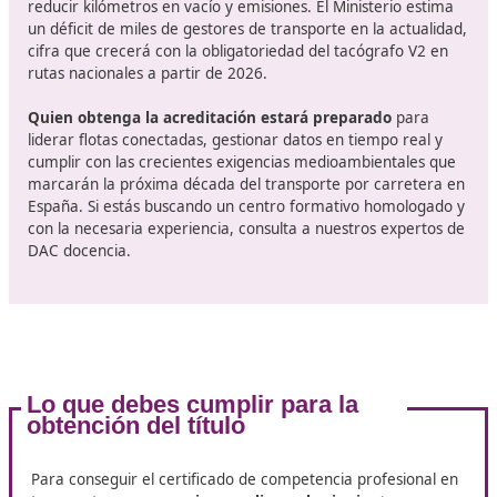
menor tiempo posible. Esto implica tomar en cuenta
elementos como el tráfico, los peajes y las condicion
climáticas.
El
tiempo destinado a las operaciones de carga y
descarga
también requiere una planificación precis
evitar demoras innecesarias.
Por último,
un aspecto irrenunciable es la atenció
cliente.
La puntualidad en las entregas y recogidas, 
comunicación clara y efectiva, así como la capacida
resolver imprevistos con rapidez, son pilares
fundamentales para destacarse como transportista
exitoso.
El mercado laboral a la búsqued
titulados