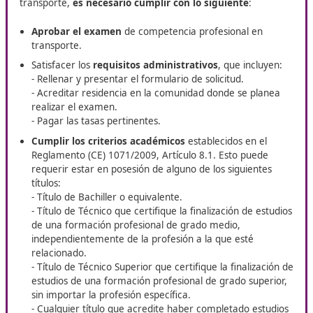
El mercado laboral absorbe con rapidez a los titula
Empresas de distribución de última milla y operadores
intermodales buscan perfiles capaces de combinar
conocimientos legales con herramientas telemáticas p
reducir kilómetros en vacío y emisiones. El Ministerio e
un déficit de miles de gestores de transporte en la actu
cifra que crecerá con la obligatoriedad del tacógrafo V
rutas nacionales a partir de 2026.
Quien obtenga la acreditación estará preparado
par
liderar flotas conectadas, gestionar datos en tiempo re
cumplir con las crecientes exigencias medioambientale
marcarán la próxima década del transporte por carret
España. Si estás buscando un centro formativo homolo
con la necesaria experiencia, consulta a nuestros expe
DAC docencia.