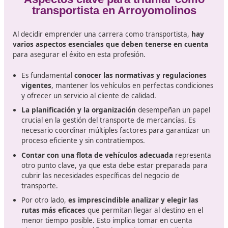
Certificado de competencia profesional que autoriza
ejercicio de actividades relacionadas con el
transpo
público de viajeros por carretera
, así como sus
actividades auxiliares.
En cuanto a la obtención del título de transportista, los
requisitos y pruebas necesarias están regulados en el
II del
Real Decreto 1211/1990, de 28 de septiembre
establece el Reglamento de la Ley de Ordenación de l
Transportes Terrestres. Este reglamento fue modifica
posteriormente por el Real Decreto 70/2019, de 15 de
febrero.
Aspectos clave para triunfar c
transportista en Arroyomolino