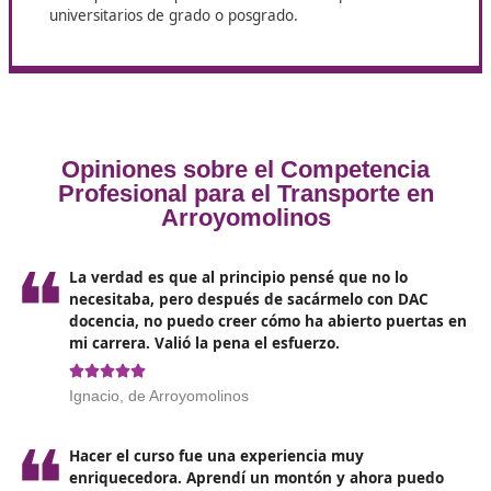
Lo que debes cumplir para la
obtención del título
Para conseguir el certificado de competencia profesio
transporte,
es necesario cumplir con lo siguiente
:
Aprobar el examen
de competencia profesional en
transporte.
Satisfacer los
requisitos administrativos
, que incl
- Rellenar y presentar el formulario de solicitud.
- Acreditar residencia en la comunidad donde se pl
realizar el examen.
- Pagar las tasas pertinentes.
Cumplir los criterios académicos
establecidos en e