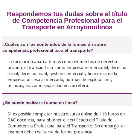
Opiniones sobre el Competenc
Profesional para el Transporte 
Arroyomolinos
❝
La verdad es que al principio pensé que no lo
necesitaba, pero después de sacármelo con D
docencia, no puedo creer cómo ha abierto pue
mi carrera. Valió la pena el esfuerzo.





Ignacio, de Arroyomolinos
❝
Hacer el curso fue una experiencia muy
enriquecedora. Aprendí un montón y ahora p
manejar mis propios proyectos en el transport
¡Recomendadísimo!




