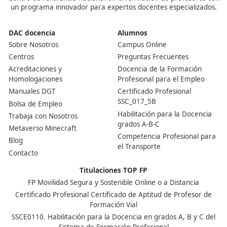
Sí, es posible completar nuestro curso online de 110 ho
DAC docencia, para obtener el certificado del Título de
Competencia Profesional para el Transporte. Sin embar
examen debe realizarse de forma presencial.
¿Cuál es el proceso para sacármelo?
El proceso general para obtener el título de competenc
profesional incluye varias etapas. Primero, debes inscri
en un centro de formación autorizado como DAC docen
Estos cursos suelen proporcionar el material necesario
que te prepares adecuadamente. Una vez que te sientas
podrás inscribirte para presentar el examen ante la au
competente. Al aprobar, recibirás tu título y podrás c
a trabajar en el sector del transporte.