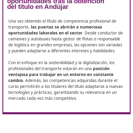
logística
, desde la gestión de inventarios hasta la
distribución y entrega de productos.
Sostenibilidad
: Dada la creciente preocupación por 
clima, este curso incluirá formación sobre prácticas
sostenibles, uso de energías renovables y reducción
emisiones.
Tecnología en el transporte
: Abordar la digitalizaci
sector, incluyendo el uso de software de gestión,
aplicaciones de seguimiento y nuevas formas de mov
como el transporte autónomo.
Estos componentes formativos no solo garantizarán qu
estudiantes obtengan sus certificaciones, sino que tamb
equiparán con herramientas prácticas y conocimientos
actuales que son altamente valorados en el mercado la
¿Dónde estudiar este curso para tener garantías frente
examen? El curso online de DAC docencia se ha demos