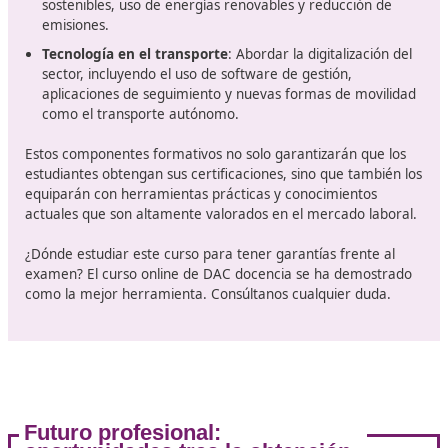
Contenido del curso: lo que deb
saber
Los cursos para el título de competencia profesional de
transporte abarcarán
una amplia gama de materias
esenciales
. A continuación, exploraremos algunas de l
áreas clave que se incluirán:
Normativa vigente: Estudiar
las leyes y regulacion
regulan el transporte en España y Europa. Esto incl
temas relacionados con la seguridad vial y la
responsabilidad del conductor.
Gestión empresarial: Aprender sobre la
administrac
empresas
de transporte, incluyendo la gestión de flo
contratación de servicios y la optimización de rutas.
Logística y distribución:
Comprender los principios 