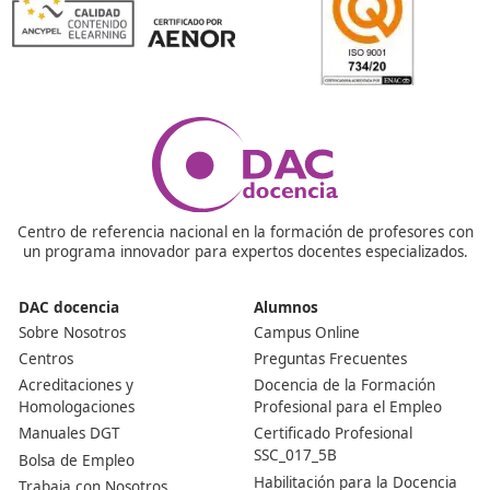
¿Quién necesita el título de competencia profesional 
transporte?
Toda persona que quiera ser transportista autónomo o
ejercer como gestor en una empresa de transporte púb
de mercancías o viajeros. Sin este requisito no se pued
operar legalmente.
¿Qué se estudia para aprobar el examen?
El examen cubre temas como derecho del transporte,
fiscalidad, gestión económica, seguridad vial, normativ
laboral y acceso al mercado. Es un temario amplio, pe
una buena preparación es totalmente alcanzable.
¿Cuánto tiempo lleva conseguirlo?