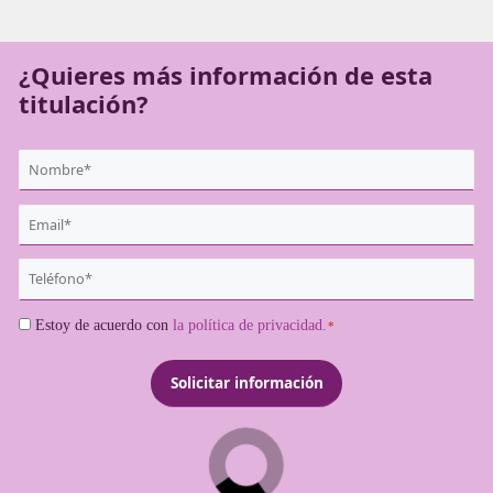
acreditar dicha competencia para poder ejercer como
transportistas profesionales.
¿Quieres más información de es
titulación?
{user:display_name}
*
Email
*
Teléfono
*
Consentimiento
Estoy de acuerdo con
la política de privacidad.
*