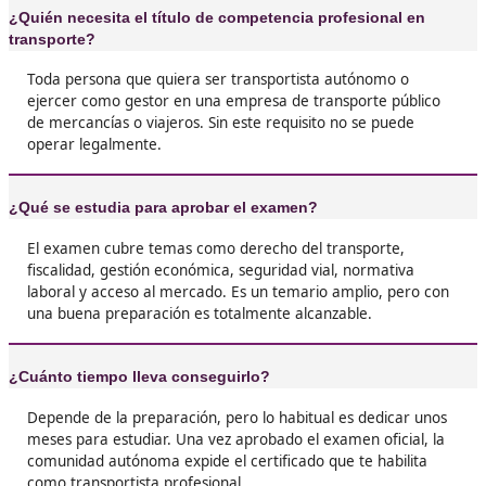
abre. Es una inversión para toda la vida en el 
del transporte.





Marián, de Andújar
❝
El examen tiene fama de duro, pero si estudia
material actualizado, se saca. Lo mejor es la
tranquilidad de saber que puedes trabajar de
legal y sin problemas.





Zulima, 47 años
❝
Me apunté al curso porque quería mejorar mi
opciones de trabajo, y la verdad, fue un aciert
trabajo como gestor en una empresa de logíst
lo habría conseguido sin este título.




