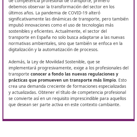
expectativas laborales
Si resides en Andújar, DAC Docencia pone a tu disposición
de
Competencia Profesional para el Transporte
. Esta f
está orientada a quienes buscan desarrollarse en el secto
transporte y constituye una herramienta clave para ampli
oportunidades laborales y consolidar las habilidades profe
La evolución del transporte en
España
Para entender la relevancia del curso para obtener el t
de competencia profesional de transporte, primero
debemos observar la transformación del sector en los
últimos años. La pandemia de COVID-19 alteró
significativamente las dinámicas de transporte, pero 
impulsó innovaciones como el uso de tecnologías más
sostenibles y eficientes. Actualmente, el sector del