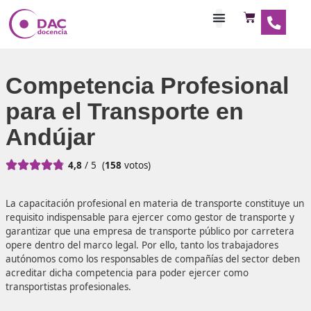
Habilitaciones Doce
Competencia Profesio
para el Transporte en
Andújar





4,8
/ 5
(
158
votos)
La capacitación profesional en materia de transporte con
requisito indispensable para ejercer como gestor de trans
garantizar que una empresa de transporte público por ca
opere dentro del marco legal. Por ello, tanto los trabajad
autónomos como los responsables de compañías del sect