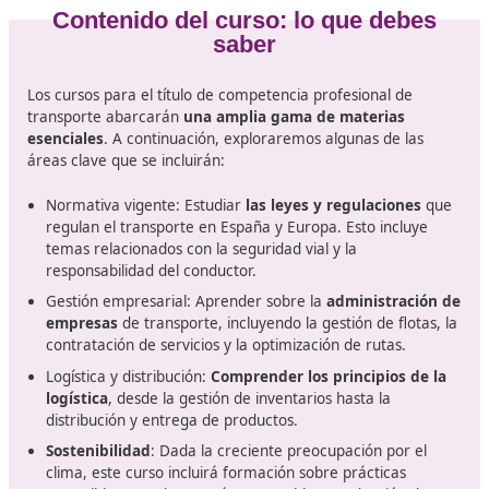
El título de competencia profesional de transporte es u
requisito legal que acredita a los conductores y ges
de transporte
, permitiéndoles operar vehículos comer
y gestionar servicios de logística. Este título es esencial
asegurar que todos los operadores de transporte
comprendan no solo las normativas vigentes, sino que
también tengan habilidades prácticas y conocimientos
teóricos sobre la gestión eficiente de recursos.
En la actualidad, obtener esta titulación no se limitará 
cumplir con una serie de exámenes, sino que implicará
participar en un curso intensivo que abarque temas co
normativa financiera, la logística y la planificación del
transporte, así como la gestión de riesgos y la sostenibi
Estos cursos están diseñados para
preparar a los
estudiantes para enfrentar los desafíos del sector a
futuro.