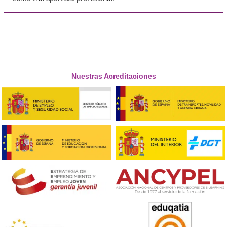
Juanjo, G.T.
❝
Yo veía el curso como un trámite pesado, pero 
es lo que me dio libertad para arrancar mi pro
negocio de transporte. Ahora digo: menos que
más ponerse a estudiar.





Pablo, de Alcorcón
Respondemos tus dudas sobre el t
de Competencia Profesional para
Transporte en Andújar