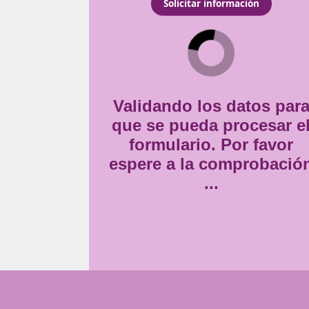
e a la normativa vigente
Consentimiento
Estoy de acuerdo con
la
*
Validando lo
que se pueda
formulario
espere a la 
..