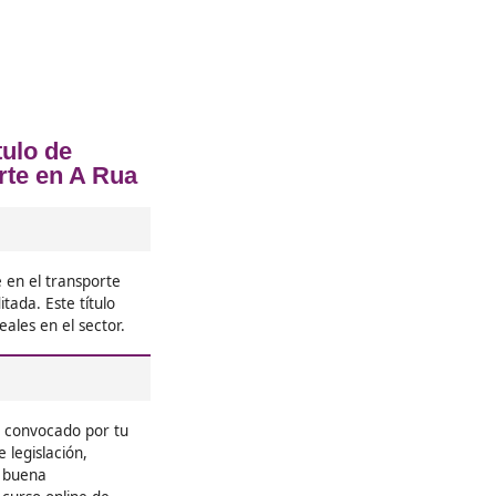
ncia Profesional para el Transporte 
❝
 con el
El curso me dio mucha confianza. 
ta. Es un
pero lo explican todo muy bien. 
C docencia
primer intento y ya estoy trabaj
tarjeta.





Jazmín, de Madrid
i quieres
Nunca había estudiado algo así, p
o estás
ahora hasta gestiono flotas. Vale