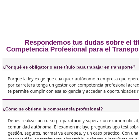
Opiniones sobre el Compete
❝
Llevaba años trabajando como conductor, pero
título pude dar el salto y empezar por mi cuen
cambio total de mentalidad y de ingresos. DA
es la mejor opción para el curso.





José Luis, de A Rua
No es solo un papel, es el paso que necesitas s
montar algo tuyo en el transporte. Sin el títul