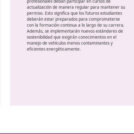
u
Cambios normativos c
La legislación sobre el transporte
continua evolución. Se espera que
nuevas regulaciones que afecten 
a
de transporte como a conductores
áreas más importantes de esta n
la formación continua.
Se prevé 
profesionales deban participar en
actualización de manera regular 
permiso. Esto significa que los fut
r
deberán estar preparados para 
con la formación continua a lo lar