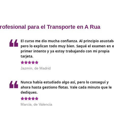
de transporte en España, los aspirantes deberán completar
rmativo incluirá temas como:
a normativa vigente
y las leyes específicas que rigen el tra
nocimiento ayudará a los profesionales a cumplir con los re
n
formación en gestión empresarial,
que abarca la planifi
a visión empresarial es vital para que los aspirantes se con
s tendencias hacia la sostenibilidad, los cursos incorporarán
stro y transporte sostenible. Aprender a optimizar rutas y 
 por las empresas.
lización está transformando la industria, y los futuros profe
 sistemas de gestión de flotas, aplicaciones móviles para 
 real.