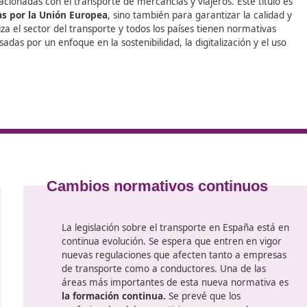
AC Docencia
imparte el curso de
Competencia Profesiona
es y convertirte en un transportista cualificado.
tencia
e en el ámbito del transporte, es un certificado que acredit
idades relacionadas con el transporte de mercancías y viaje
establecidas por la Unión Europea
, sino también para gara
 se globaliza el sector del transporte y todos los países ti
sas, impulsadas por un enfoque en la sostenibilidad, la digit