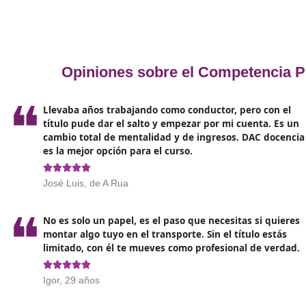
Para obtener el título de competencia profesional 
abarque diversos aspectos clave
. El programa fo
Legislación del transporte: Es esencial
conocer l
mercancías y viajeros en España y Europa. Este co
operativos.
Gestión empresarial: Los cursos también incluirá
y control de operaciones de transporte. Asumir un
efectivos en el sector.
Logística y transporte sostenible: En línea con la
logística eficiente,
gestión de la cadena de sumini
carbono será un requisito cada vez más valorado
Nuevas tecnologías en el transporte
: La digita
familiarizados con herramientas tecnológicas como
transporte y soluciones de seguimiento en tiempo