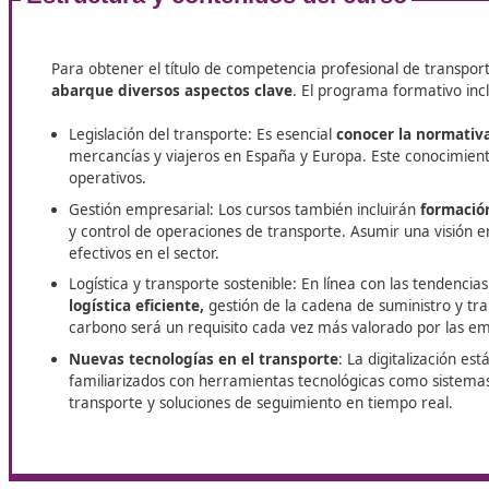
El curso para obtener el título de competencia
profesional de transporte en España es una
inversión estratégica para quienes desean
prosperar en un sector en constante cambio y
crecimiento. ¿Cómo puedes iniciar el proceso? Eli
un buen centro de formación. En DAC docencia
tenemos todo lo necesario para ayudarte a
conseguir tus metas, consúltanos sin compromiso.
Estructura y contenidos del curso