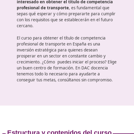
Un curso que puede cambiar t
futuro
El sector del transporte en España ha sido uno de
los pilares fundamentales de la economía, y poco 
poco se anticipan cambios significativos en la
regulación, las tecnologías y las competencias
requeridas para operar en este ámbito. Si
estás
interesado en obtener el título de competencia
profesional de transporte
, es fundamental que
sepas qué esperar y cómo prepararte para cumpli
con los requisitos que se establecerán en el futuro
cercano.