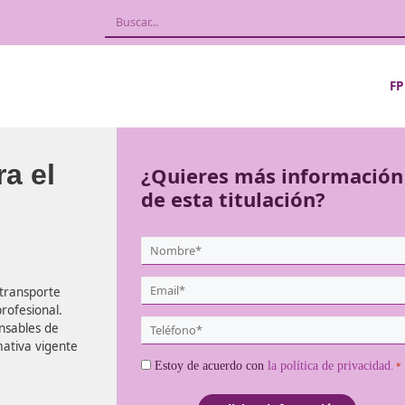
l para el
¿Quieres más
de esta titula
{user:display_name}
*
Email
sector del transporte
*
mpetencia profesional.
Teléfono
 para responsables de
*